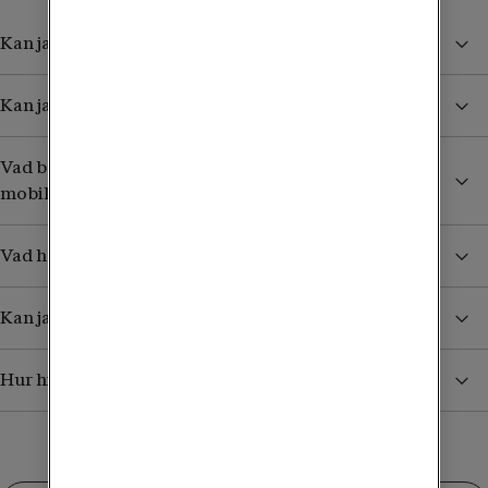
Kan jag byta in vilken mobil som helst?
Kan jag byta in flera mobiler?
Vad behöver jag tänka på när jag byter in en gammal
mobil?
Vad händer med min gamla mobil?
Kan jag lämna in en mobil i en Tele2-butik?
Hur hittar jag mobilens IMEI-nummer?