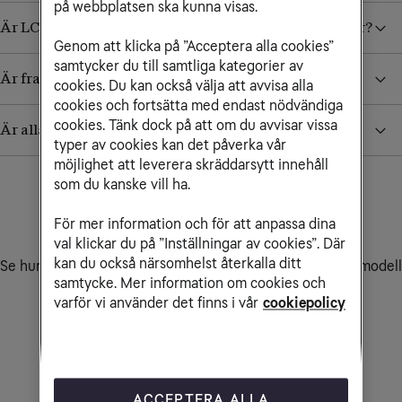
på webbplatsen ska kunna visas.
Är LCD-skärmen fungerande och utan fysiska skador?
Genom att klicka på ”Acceptera alla cookies”
samtycker du till samtliga kategorier av
Är framsidan, ramen och baksidan i gott skick?
cookies. Du kan också välja att avvisa alla
cookies och fortsätta med endast nödvändiga
cookies. Tänk dock på att om du avvisar vissa
Är alla knappar på plats och fungerande?
typer av cookies kan det påverka vår
möjlighet att leverera skräddarsytt innehåll
som du kanske vill ha.
För mer information och för att anpassa dina
Värdera
val klickar du på ”Inställningar av cookies”. Där
kan du också närsomhelst återkalla ditt
Se hur mycket rabatt du kan få för din gamla mobil. Fyll i modell
samtycke. Mer information om cookies och
och kolla vad din mobil är värd.
varför vi använder det finns i vår
cookiepolicy
ACCEPTERA ALLA