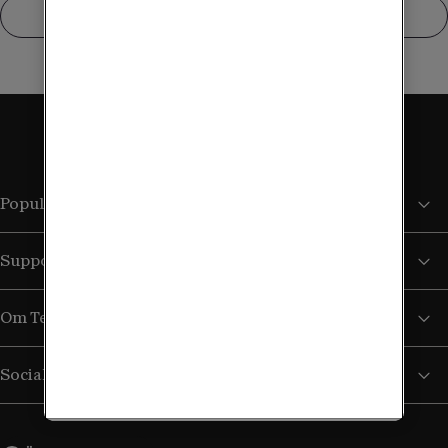
Visa fler
Populära sidor
Support
Om Tele2
Sociala medier