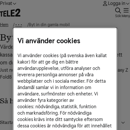
Privat
Logga in
Sök
Meny
Hem
Byt in din gamla mobil
• • •
Byt in din gamla mobil
Vi använder cookies
Värdera din gamla mobil. Få värdet i rabatt direkt i
kassan när du köper en ny. Enkelt. Gäller alla, oavsett
Vi använder cookies (på svenska även kallat
kakor) för att ge dig en bättre
om du redan är kund eller inte.
användarupplevelse, utföra analyser och
Just nu: extra inbytesrabatt när du köper en Samsung Galaxy Z
leverera personliga annonser på våra
Fold8 Ultra, Fold8 eller Flip8
webbplatser och i sociala medier. För detta
ändamål samlar vi in information om
användare, surfmönster och enheter. Vi
Så här bedömer du mobilens skick
använder fyra kategorier av
cookies: nödvändiga, statistik, funktion
och marknadsföring. För nödvändiga
cookies krävs inte ditt samtycke eftersom
Startar enheten och förblir påslagen utan laddare?
dessa cookies är nödvändiga för att innehållet