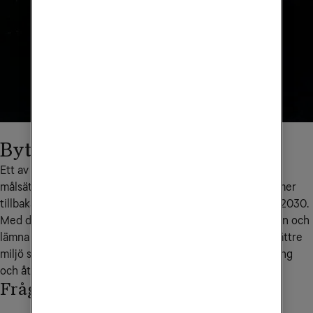
Byt in för miljön
Ett av våra mål handlar om cirkulär ekonomi med en 
målsättning att en tredjedel av alla mobiler vi säljer kommer 
tillbaka till oss för återvinning och återanvändning innan 2030.
Med det sagt - leta reda på dina gamla mobiler i byrålådan och 
lämna in hos oss. På så sätt är du med och bidrar till en bättre 
miljö samt hjälper oss att sätta nya riktlinjer för återtagning 
och återvinning för alla telekombolag i världen.
Frågor och svar