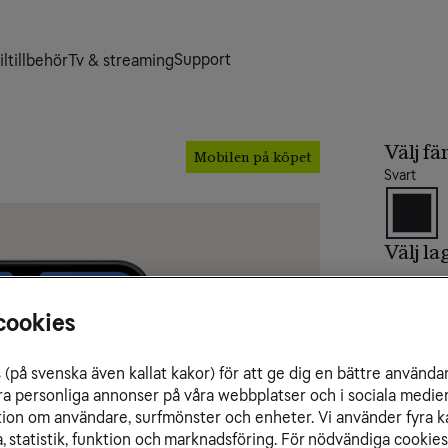
Support
ltillbehör
Tv & streaming
Välj fä
Mobilen på köpet
Svart
Välj l
cookies
Välj d
(på svenska även kallat kakor) för att ge dig en bättre använda
ra personliga annonser på våra webbplatser och i sociala medie
ation om användare, surfmönster och enheter. Vi använder fyra k
 statistik, funktion och marknadsföring. För nödvändiga cookies 