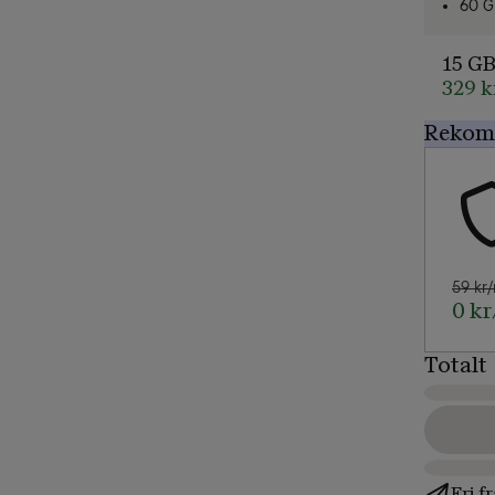
60 G
15 G
329 
Rekomm
59 kr
0 kr
Totalt
Fri f