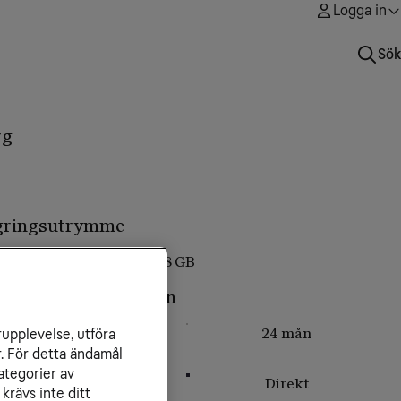
Logga in
Sök
rg
agringsutrymme
128 GB
elbetalning av mobilen
36 mån
24 mån
rupplevelse, utföra
r. För detta ändamål
ategorier av
12 mån
Direkt
krävs inte ditt