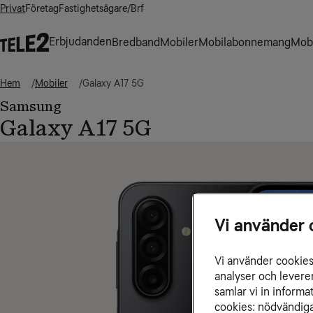
Privat
Företag
Fastighetsägare/Brf
Erbjudanden
Bredband
Mobiler
Mobilabonnemang
Mobi
Hem
Mobiler
Galaxy A17 5G
Samsung
Galaxy A17 5G
Vi använder 
Vi använder cookies 
analyser och levere
samlar vi in inform
cookies: nödvändiga,