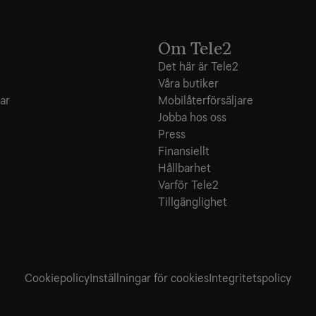
Om Tele2
Det här är Tele2
Våra butiker
ar
Mobilåterförsäljare
Jobba hos oss
Press
Finansiellt
Hållbarhet
Varför Tele2
Tillgänglighet
Cookiepolicy
Inställningar för cookies
Integritets­policy