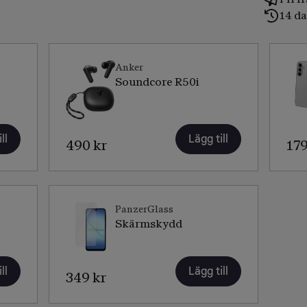
14 da
Anker
Soundcore R50i
ll
Lägg till
490 kr
179
PanzerGlass
Skärmskydd
ll
Lägg till
349 kr