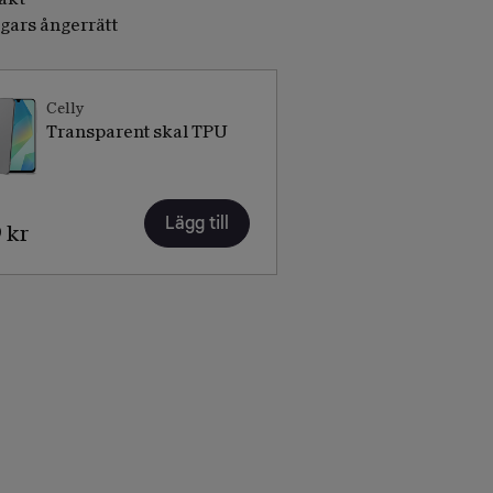
gars ångerrätt
Celly
Transparent skal TPU
Lägg till
 kr