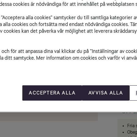
essa cookies är nödvändiga för att innehållet på webbplatsen s
Välj t
”Acceptera alla cookies” samtycker du till samtliga kategorier a
Skaff
isa alla cookies och fortsätta med endast nödvändiga cookies. Tä
Flytta n
av cookies kan det påverka vår möjlighet att leverera skräddarsy
Förny
och för att anpassa dina val klickar du på ”Inställningar av cook
Logga in
la ditt samtycke. Mer information om cookies och varför vi använ
Välj a
Surfa i Sv
Obeg
449 
ACCEPTERA ALLA
AVVISA ALLA
Obeg
399 
Fria
Obegr