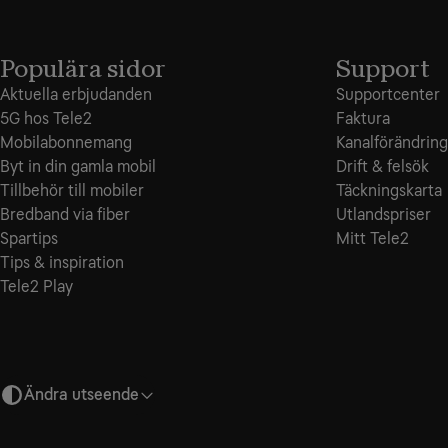
Populära sidor
Support
Aktuella erbjudanden
Supportcenter
5G hos Tele2
Faktura
Mobilabonnemang
Kanalförändring
Byt in din gamla mobil
Drift & felsök
Tillbehör till mobiler
Täckningskarta
Bredband via fiber
Utlandspriser
Spartips
Mitt Tele2
Tips & inspiration
Tele2 Play
Ändra utseende