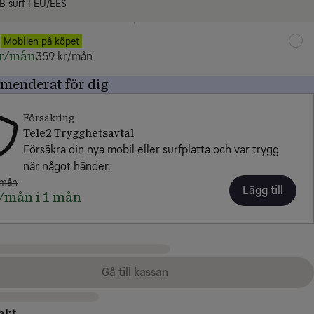
B surf i EU/EES
B
Mobilen på köpet
kr/mån
359 kr/mån
enderat för dig
Försäkring
Tele2 Trygghetsavtal
Försäkra din nya mobil eller surfplatta och var trygg 
när något händer.
/mån
Lägg till
/mån i 1 mån
Gå till kassan
rakt