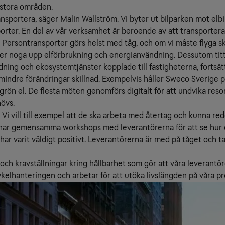
 stora områden.
ransportera, säger Malin Wallström. Vi byter ut bilparken mot elbi
sporter. En del av vår verksamhet är beroende av att transportera
ätt. Persontransporter görs helst med tåg, och om vi måste flyga s
ljer noga upp elförbrukning och energianvändning. Dessutom titt
dning och ekosystemtjänster kopplade till fastigheterna, fortsät
indre förändringar skillnad. Exempelvis håller Sweco Sverige på 
rön el. De flesta möten genomförs digitalt för att undvika resor
hövs.
. Vi vill till exempel att de ska arbeta med återtag och kunna red
i har gemensamma workshops med leverantörerna för att se hur d
har varit väldigt positivt. Leverantörerna är med på tåget och t
och kravställningar kring hållbarhet som gör att våra leverantöre
kelhanteringen och arbetar för att utöka livslängden på våra pro