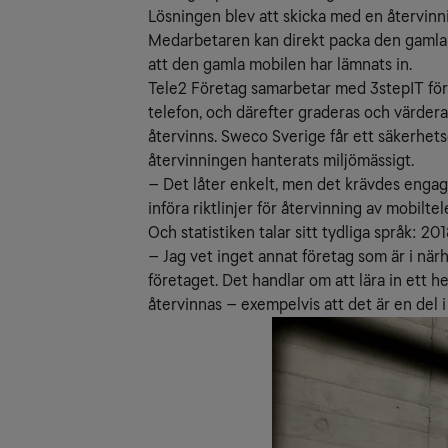
Lösningen blev att skicka med en återvinn
Medarbetaren kan direkt packa den gamla mo
att den gamla mobilen har lämnats in.
Tele2 Företag samarbetar med 3stepIT för 
telefon, och därefter graderas och värdera
återvinns. Sweco Sverige får ett säkerhetsc
återvinningen hanterats miljömässigt.
– Det låter enkelt, men det krävdes engage
införa riktlinjer för återvinning av mobiltel
Och statistiken talar sitt tydliga språk: 2
– Jag vet inget annat företag som är i när
företaget. Det handlar om att lära in ett h
återvinnas – exempelvis att det är en del i