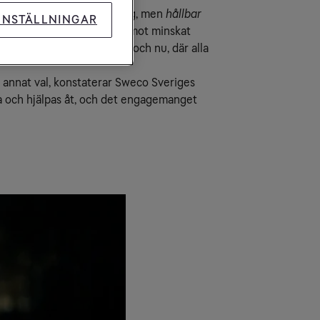
och digital affärsutveckling, men
hållbar
INSTÄLLNINGAR
nas verksamhet i riktning mot minskat
barhetsarbete som sker här och nu, där alla
t annat val, konstaterar Sweco Sveriges
eta och hjälpas åt, och det engagemanget