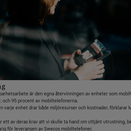
ng
lbarhetsarbete är den egna återvinningen av enheter som mobil
r, och 95 procent av mobiltelefonerna.
som varje enhet drar både miljöresurser och kostnader, förklarar
 ett av deras krav att vi skulle ta hand om uttjänt utrustning, 
rig för leveransen av Swecos mobiltelefoner.