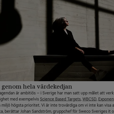
 genom hela värdekedjan
h agendan är ambitiös – i Sverige har man satt upp målet att ver
nlighet med exempelvis
Science Based Targets
,
WBCSD
,
Exponen
iljö högsta prioritet. Vi är inte trovärdiga om vi inte kan visa at
rka, berättar Johan Sandström, gruppchef för Sweco Sveriges it 