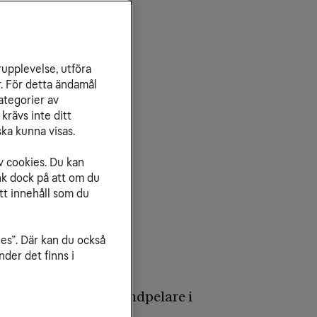
rupplevelse, utföra
r. För detta ändamål
ategorier av
krävs inte ditt
ka kunna visas.
v cookies. Du kan
nk dock på att om du
tt innehåll som du
ies”. Där kan du också
der det finns i
en insikten är en grundpelare i
mhällen.