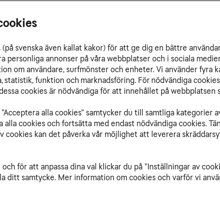
cookies
(på svenska även kallat kakor) för att ge dig en bättre använda
ra personliga annonser på våra webbplatser och i sociala medie
ation om användare, surfmönster och enheter. Vi använder fyra k
 statistik, funktion och marknadsföring. För nödvändiga cookies 
essa cookies är nödvändiga för att innehållet på webbplatsen s
”Acceptera alla cookies” samtycker du till samtliga kategorier a
isa alla cookies och fortsätta med endast nödvändiga cookies. Tä
av cookies kan det påverka vår möjlighet att leverera skräddarsy
och för att anpassa dina val klickar du på ”Inställningar av cook
la ditt samtycke. Mer information om cookies och varför vi använ
r vi tar fram, avgör hur världen ser ut i morgon. D
 och utforma framtidens hållbara städer och sa