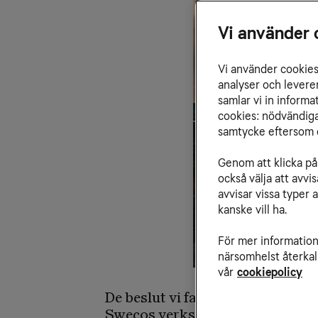
Vi använder 
Vi använder cookies 
analyser och levere
samlar vi in inform
cookies: nödvändiga,
samtycke eftersom d
Genom att klicka på 
också välja att avv
avvisar vissa typer 
kanske vill ha.
För mer information 
närsomhelst återkal
vår
cookiepolicy
De beslut vi fattar, och de plane
Swecos verksamhet – att planera