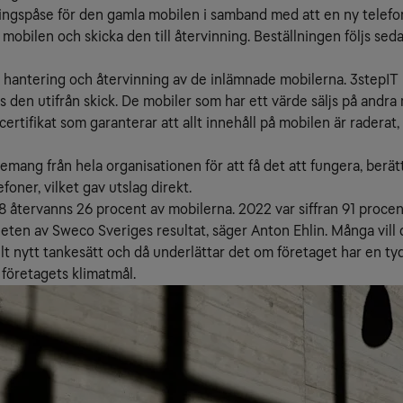
ingspåse för den gamla mobilen i samband med att en ny telefon 
bilen och skicka den till återvinning. Beställningen följs seda
hantering och återvinning av de inlämnade mobilerna. 3stepIT u
s den utifrån skick. De mobiler som har ett värde säljs på andr
ertifikat som garanterar att allt innehåll på mobilen är raderat,
mang från hela organisationen för att få det att fungera, berät
efoner, vilket gav utslag direkt.
018 återvanns 26 procent av mobilerna. 2022 var siffran 91 procen
heten av Sweco Sveriges resultat, säger Anton Ehlin. Många vill 
elt nytt tankesätt och då underlättar det om företaget har en tyd
 företagets klimatmål.