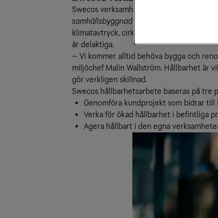
Swecos verksamhet består av vitt skilda o
samhällsbyggnad
är det som genomsyrar a
klimatavtryck, cirkulära system och smarta 
är delaktiga.
– Vi kommer alltid behöva bygga och renove
miljöchef Malin Wallström. Hållbarhet är v
gör verkligen skillnad.
Swecos hållbarhetsarbete baseras på tre p
Genomföra kundprojekt som bidrar till 
Verka för ökad hållbarhet i befintliga p
Agera hållbart i den egna verksamhete