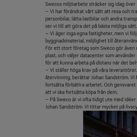
Swecos miljöarbete sträcker sig idag över
– Vi har förändrat vårt sätt att resa och t
personbilar, lätta lastbilar och andra tran
ser vi till att göra det på bästa möjliga s
– Vi äger inga egna fastigheter, men vi fö
byggnadsmaterial, möjlighet till återanvän
För ett stort företag som Sweco gör även m
plast, och väljer datacenter som använder g
för att kunna arbeta på distans när det be
– Vi ställer höga krav på våra leverantörer
återvinning, berättar Johan Sandström. V
fortsätta förbättra arbetet. Och gensvaret 
att vi ska fortsätta köpa från dem.
– På Sweco är vi ofta tidigt ute med idéer 
Johan Sandström. Vi tittar mycket på livscy