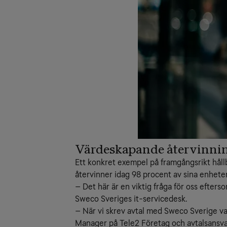
Värdeskapande återvinni
Ett konkret exempel på framgångsrikt hål
återvinner idag 98 procent av sina enhete
– Det här är en viktig fråga för oss efter
Sweco Sveriges it-servicedesk.
– När vi skrev avtal med Sweco Sverige var
Manager på Tele2 Företag och avtalsansva