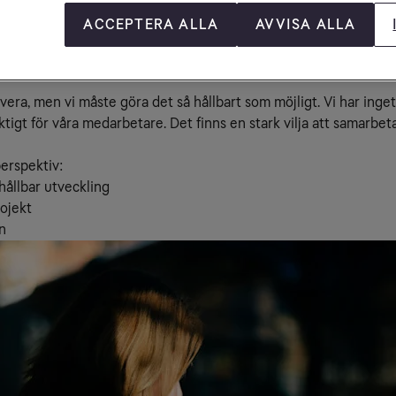
mråden som arkitektur, byggkonstruktion, geoteknik, ljusdesign 
ACCEPTERA ALLA
AVVISA ALLA
llt. Det handlar om att transformera både den egna och kunder
lösningar. På Sweco kallas det ”hållbarhet in action” – ett håll
ra, men vi måste göra det så hållbart som möjligt. Vi har inge
iktigt för våra medarbetare. Det finns en stark vilja att samarb
erspektiv:
hållbar utveckling
rojekt
n