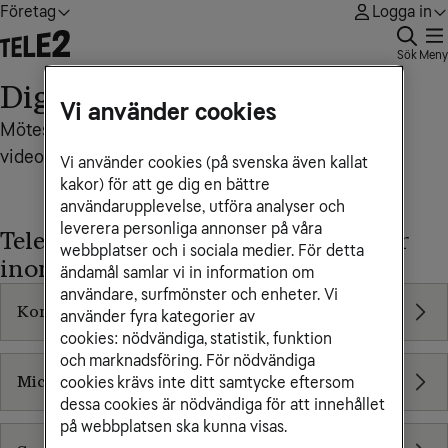
Företag
Logga in
Sök
Meny
Digitala möten
Vi använder cookies
Mötestjänster för effektiva telefon- och
videokonferenser samt hybridmöten
Vi använder cookies (på svenska även kallat
kakor) för att ge dig en bättre
användarupplevelse, utföra analyser och
leverera personliga annonser på våra
Tele2 Företag erbjuder dessa tjänster
webbplatser och i sociala medier. För detta
inom digitala möten
ändamål samlar vi in information om
användare, surfmönster och enheter. Vi
Kommunikation som tjänst
använder fyra kategorier av
cookies: nödvändiga, statistik, funktion
och marknadsföring. För nödvändiga
Microsoft Teams
cookies krävs inte ditt samtycke eftersom
dessa cookies är nödvändiga för att innehållet
på webbplatsen ska kunna visas.