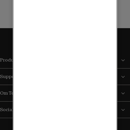
Kontakta kundservice
Produkter och tjänster
Support
Om Tele2
Sociala medier