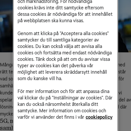
och marknadsföring. För nödvändiga
cookies krävs inte ditt samtycke eftersom
dessa cookies är nödvändiga för att innehållet
på webbplatsen ska kunna visas.
Genom att klicka på ”Acceptera alla cookies”
samtycker du till samtliga kategorier av
cookies. Du kan också välja att avvisa alla
cookies och fortsätta med endast nödvändiga
cookies. Tänk dock på att om du avvisar vissa
Många samtal kretsade kring hur vi bäst förbereder oss. med
typer av cookies kan det påverka vår
rätt teknik, tydliga arbetssätt och med människor som förstår
möjlighet att leverera skräddarsytt innehåll
som du kanske vill ha.
vad som krävs. För oss som telekomoperatör, med ansvar för
samhällets digitala ryggrad och täta kontakter med både
För mer information och för att anpassa dina
kunder och myndigheter, har det blivit ännu tydligare att vi
val klickar du på ”Inställningar av cookies”. Där
spelar en större roll än bara att hålla nätet igång. Vi är en del av
kan du också närsomhelst återkalla ditt
lösningen – en stabil partner som skapar trygghet i en tid där
samtycke. Mer information om cookies och
mycket förändras snabbt.
varför vi använder det finns i vår
cookiepolicy
5G, moln och AI - strategiska tillgångar för
samhällsutveckling