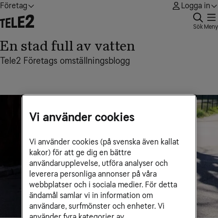
Företag
Logga in
Sök
Meny
En stad full av vatten
Tele2 Företags omställningsblogg
Vi använder cookies
Vi använder cookies (på svenska även kallat
kakor) för att ge dig en bättre
användarupplevelse, utföra analyser och
leverera personliga annonser på våra
webbplatser och i sociala medier. För detta
ändamål samlar vi in information om
användare, surfmönster och enheter. Vi
använder fyra kategorier av