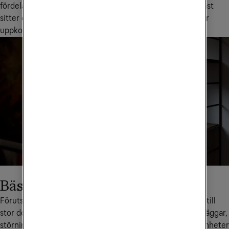
fördelar via sitt befintliga uttag. Uttag som dessutom oftast 
sitter centralt placerade i lägenheten, vilket är perfekt för 
uppkoppling via wifi.
Bäst wifi med senaste tekniken
Förutsättningarna för den ultimata uppkopplingen ligger till 
stor del i det trådlösa nätverket. Förutom tjocka betongväggar, 
störningar från andra nätverk och antalet uppkopplade enheter 