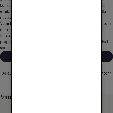
konsumenttjänster kollektivt för samtliga hushåll. Enkelt och 
effektivt. Dessutom blir lägenheterna mer attraktiva för alla 
nuvarande och nya boende.
Varje hushåll får tjänster, utrustning och fullservice precis som 
enskilt betalande kunder. Gruppavtalet kan omfatta en eller 
flera av Tele2s tjänster. Dessutom kan man redan i 
gruppavtalen välja mellan olika paket, utrustningar och tillval 
som möter alla boendes olika behov.
Läs mer om gruppavtal
Tele2 som fiberleverantör
Är du intresserad av vad Tele2 kan göra som fiberleverantör?
Kontakta oss så berättar vi mer!
Kontakta oss
Vanliga frågor om fiber