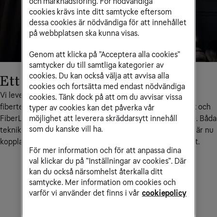
och marknadsföring. För nödvändiga
cookies krävs inte ditt samtycke eftersom
dessa cookies är nödvändiga för att innehållet
på webbplatsen ska kunna visas.
Genom att klicka på ”Acceptera alla cookies”
samtycker du till samtliga kategorier av
cookies. Du kan också välja att avvisa alla
Ett toppmodernt fibernät
cookies och fortsätta med endast nödvändiga
Vi levererar höghastighetsbredband med flera typer av 
cookies. Tänk dock på att om du avvisar vissa
fiberteknik i fastigheten, varav de vanligaste är FiberKoax och 
typer av cookies kan det påverka vår
möjlighet att leverera skräddarsytt innehåll
FiberLAN (Fiber To The Home och Fiber To The Building). Båda 
som du kanske vill ha.
teknikerna ger idag hastigheter på över 1000 Mbit/s och är nu 
kopplat till Tele2s rikstäckande och toppmoderna fibernät.
För mer information och för att anpassa dina
val klickar du på ”Inställningar av cookies”. Där
kan du också närsomhelst återkalla ditt
samtycke. Mer information om cookies och
varför vi använder det finns i vår
cookiepolicy