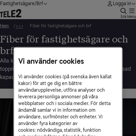
Fastighetsägare/Brf
Logga in
Sök
Meny
Hem
Fiber för fastighetsägare och brf
• • •
Fiber för fastighetsägare och
brf
Vi använder cookies
Alla kunder hos Tele2 är idag anslutna till ett
toppmodernt fibernät med praktiskt taget obegränsad
Vi använder cookies (på svenska även kallat
kapacitet.
kakor) för att ge dig en bättre
användarupplevelse, utföra analyser och
leverera personliga annonser på våra
webbplatser och i sociala medier. För detta
ändamål samlar vi in information om
användare, surfmönster och enheter. Vi
använder fyra kategorier av
cookies: nödvändiga, statistik, funktion