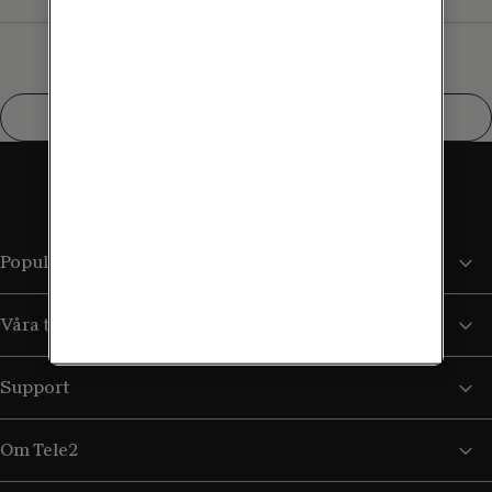
Visa fler
Populära sidor
Våra tjänster
Support
Om Tele2