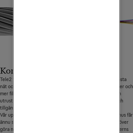
Kontinuerlig nätutveckling
Tele2 fortsätter den kontinuerliga utvecklingen av vårt fasta 
nät och vi bygger en säker och stabil uppkoppling med mer och 
mer fiber. Samtidigt uppdaterar vi tekniken i både nät och 
utrustning för de boende, för maximerad wifi, stabilitet och 
tillgänglighet.
Vår uppgradering av FiberKoax-näten innebär att Tele2-hus får 
ännu snabbare och stabilare uppkoppling, utan att vi behöver 
göra några åtgärder i de boendes hem. Fler kan nyttja fiberns 