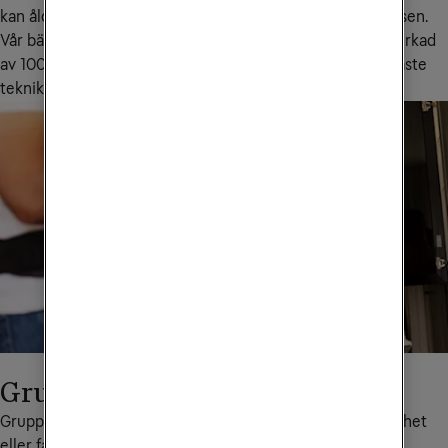
kan ålder och kvalitet på utrustningen försämra upplevelsen.
Vår bästa router - WiFi Hub C4 - har ett skal som är tillverkad 
av 100% återvunnen plast samt är utrustad med den senaste 
tekniken som dubbla frekvensband och WiFi 6.
Gruppavtal för fastighetsägare
Gruppavtal innebär att en bostadsrättsförening, samfällighet 
eller fastighetsägare köper in en eller flera av Tele2s 