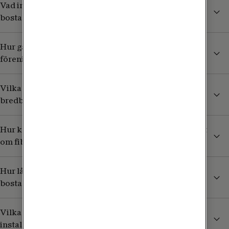
Vad innebär det att installera fiber i en
bostadsrättsförening?
Hur går processen till för att få fiber installerat i vår
förening?
Vilka fördelar har fiber jämfört med andra
bredbandstyper?
Hur kan medlemmarna i föreningen påverka beslutet
om fiberinstallation?
Hur lång tid tar det att installera fiber i en hel
bostadsrättsförening?
Vilka tekniska begränsningar kan påverka
installationen av fiber i en äldre fastighet?