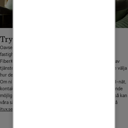
Trygghet och flexibilitet
Oavsett fiberteknik erbjuder vi fullserviceavtal på 
fastighetsnätet. De boende tecknar egna tjänster där ert 
FiberKoax-nät och ert FiberLAN-nät nyttjas för leverans av 
tjänster till era boende. Allt för att låta respektive boende välja 
hur den vill ansluta sig till vårt fibernät.
Om ni vill kombinera ert FiberKoax-nät med ett FiberLAN-nät, 
kontakta någon av våra 
säljare
. Om ni vill erbjuda era boende 
möjligheten att välja tjänsteleverantör via ett Öppet nät så kan 
våra säljare erbjuda det tillsammans med iTUX. Läs mer på 
itux.se
.