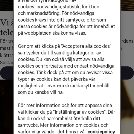
använder fyra kategorier av
cookies: nödvändiga, statistik, funktion
och marknadsföring. För nödvändiga
cookies krävs inte ditt samtycke eftersom
Vi är Nordens mest hållbara
dessa cookies är nödvändiga för att innehållet
telekombolag
på webbplatsen ska kunna visas.
För tredje året i rad är vi stolta över att bli utsedda till Nordens 
Genom att klicka på ”Acceptera alla cookies”
mest hållbara telekombolag av TIME Magazine. Dessutom 
samtycker du till samtliga kategorier av
klättrar vi en placering på den globala listan World’s Most 
cookies. Du kan också välja att avvisa alla
Sustainable Companies, till plats 22.
cookies och fortsätta med endast nödvändiga
cookies. Tänk dock på att om du avvisar vissa
Läs mer på Linkedin
typer av cookies kan det påverka vår
möjlighet att leverera skräddarsytt innehåll
som du kanske vill ha.
För mer information och för att anpassa dina
val klickar du på ”Inställningar av cookies”. Där
kan du också närsomhelst återkalla ditt
samtycke. Mer information om cookies och
varför vi använder det finns i vår
cookiepolicy