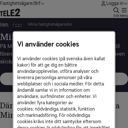
Fastighetsägare/Brf
Logga in
Sök
Meny
Hem
Mina fastighetsägarsidor
• • •
Mina fastighetsägarsidor
Vi använder cookies
På Mina fastighetsägarsidor får du enkelt tillgång till
föreningens fakturor, avtal och kundprofil. Du kan även
Vi använder cookies (på svenska även kallat
skicka meddelanden till Fastighetsägarservice.
kakor) för att ge dig en bättre
användarupplevelse, utföra analyser och
leverera personliga annonser på våra
Logga in med BankID
webbplatser och i sociala medier. För detta
ändamål samlar vi in information om
användare, surfmönster och enheter. Vi
använder fyra kategorier av
Därför ska din förening använda
cookies: nödvändiga, statistik, funktion
Mina fastighetsägarsidor
och marknadsföring. För nödvändiga
cookies krävs inte ditt samtycke eftersom