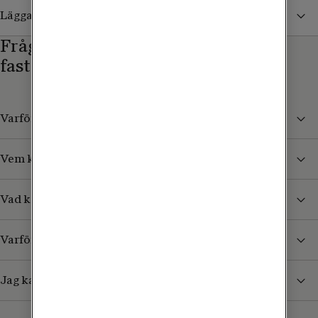
Lägga till en genväg med Android
Frågor och svar om Mina
fastighetsägarsidor
Varför har ni skapat Mina fastighetsägarsidor?
Vem kan logga in på Mina fastighetsägarsidor?
Vad kan jag se i Mina fastighetsägarsidor?
Varför måste jag ha BankID för att kunna logga in?
Jag kan inte logga in, vad beror det på?
Få hjälp att använda Mina