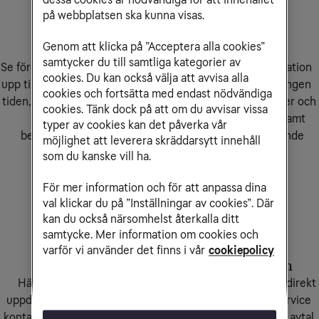
dessa cookies är nödvändiga för att innehållet
på webbplatsen ska kunna visas.
Genom att klicka på ”Acceptera alla cookies”
Fakturor
Avtal
samtycker du till samtliga kategorier av
Se föreningens alla fakturor,
Se detaljerad information
cookies. Du kan också välja att avvisa alla
upp till 12 månader tillbaka i
om vilka avtal föreningen
cookies och fortsätta med endast nödvändiga
tiden, med information som
har, hur länge de gäller och
cookies. Tänk dock på att om du avvisar vissa
betalstatus och
för vilka adresser, samt
typer av cookies kan det påverka vår
betalningsuppgifter.​
eventuella kommande
möjlighet att leverera skräddarsytt innehåll
förändringar.
som du kanske vill ha.
För mer information och för att anpassa dina
val klickar du på ”Inställningar av cookies”. Där
kan du också närsomhelst återkalla ditt
samtycke. Mer information om cookies och
varför vi använder det finns i vår
cookiepolicy
Kundprofil
Meddelande
n
Här hittar du och kan
Skicka meddelanden direkt
uppdatera de adress- och
till Fastighetsägarservice
kontaktuppgifter Tele2 har
gällande fakturor och avtal,