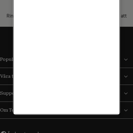
fastighetsägarsidor
Ring Fastighetsägarservice på
90 333
så hjälper vi dig att
komma igång med Mina fastighetsägarsidor.
Populära sidor
Våra tjänster
Support
Om Tele2