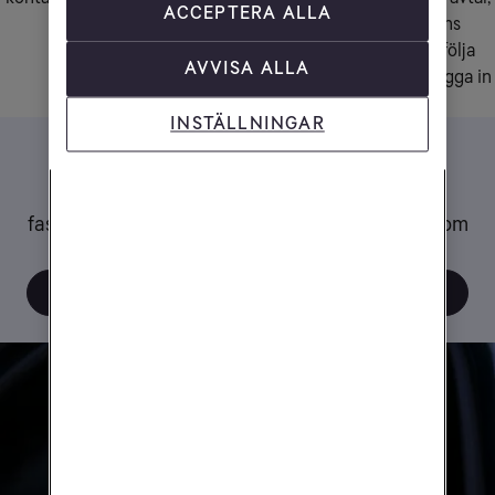
ACCEPTERA ALLA
för föreningen.
och låt föreningens
styrelseledamöter följa
AVVISA ALLA
ärendet genom att logga in
med BankID.
INSTÄLLNINGAR
Felanmälan
Är det något som inte funkar? Här kan
fastighetsägare och föreningar rapportera fel som
berör flera hushåll.
Till felanmälan