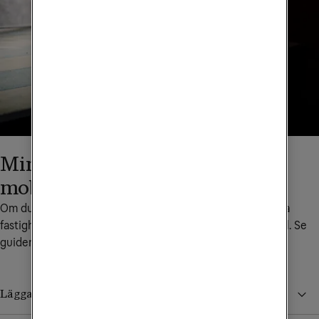
Mina fastighetsägarsidor i
mobilen
Om du snabbt och enkelt vill nå inloggningssidan till Mina 
fastighetsägarsidor kan du lägga till en genväg i din mobil. Se 
guiden för din mobils operativsystem nedan.
Lägga till en genväg med iOS