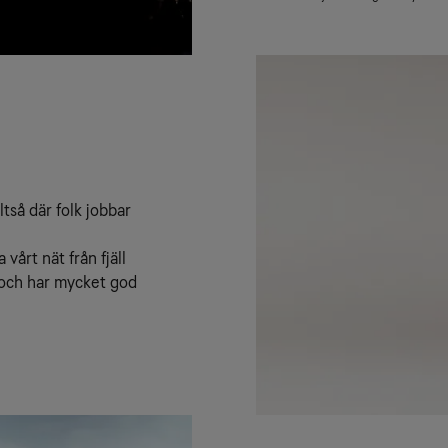
tså där folk jobbar 
årt nät från fjäll 
 och har mycket god 