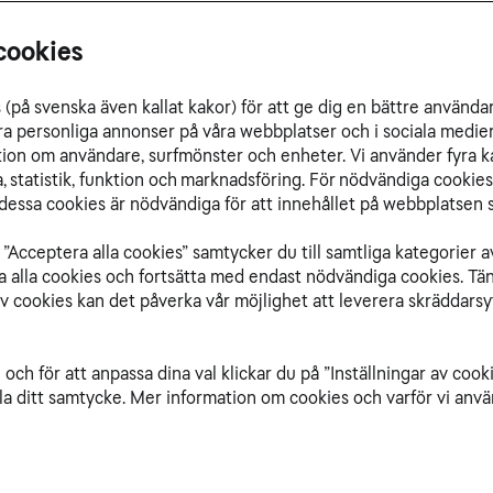
cookies
(på svenska även kallat kakor) för att ge dig en bättre använda
ra personliga annonser på våra webbplatser och i sociala medie
ation om användare, surfmönster och enheter. Vi använder fyra k
 statistik, funktion och marknadsföring. För nödvändiga cookies 
essa cookies är nödvändiga för att innehållet på webbplatsen s
Surf i
”Acceptera alla cookies” samtycker du till samtliga kategorier a
Mobilabonnemang
emang
isa alla cookies och fortsätta med endast nödvändiga cookies. Tä
Obegränsad
ränsad
av cookies kan det påverka vår möjlighet att leverera skräddarsy
Max
och för att anpassa dina val klickar du på ”Inställningar av cook
la ditt samtycke. Mer information om cookies och varför vi använ
519 kr/mån
259 kr/mån
/mån
i 12 må
i 12 mån
Spara 3120 kr
kr