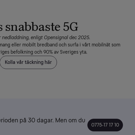
s snabbaste 5G
 nedladdning, enligt Opensignal dec 2025.
ang eller mobilt bredband och surfa i vårt mobilnät som 
riges befolkning och 90% av Sveriges yta.
Kolla vår täckning här
erioden på 30 dagar. Men om du
0775‑17 17 10