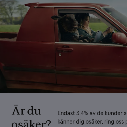
Är du
Endast 3,4% av de kunder 
osäker?
känner dig osäker, ring oss p