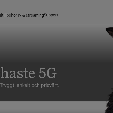
Support
ltillbehör
Tv & streaming
chaste 5G
ryggt, enkelt och prisvärt.