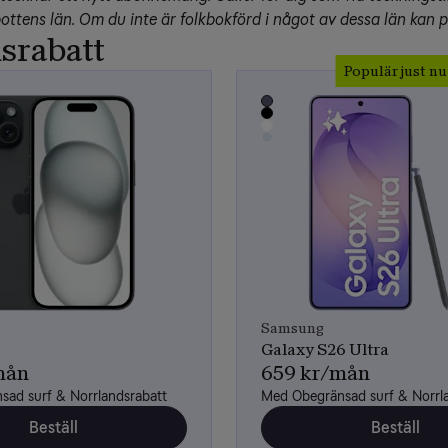
ottens län. Om du inte är folkbokförd i något av dessa län kan pri
srabatt
Populär just nu
Samsung
Galaxy S26 Ultra
mån
659 kr/mån
ad surf & Norrlandsrabatt
Med Obegränsad surf & Norrl
Beställ
Beställ