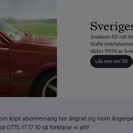
Sverige
Snabbast 5G-nät för
Skaffa mobilabonnem
täcker 99,9% av Sve
Läs mer om 5G
som köpt abonnemang har ångrat sig inom ångerp
å 0775‑17 17 10 så förklarar vi allt!