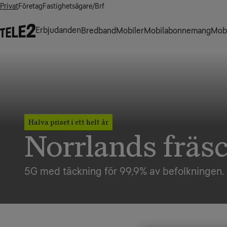
Privat
Företag
Fastighetsägare/Brf
Erbjudanden
Bredband
Mobiler
Mobilabonnemang
Mobi
Halva priset i ett helt år
Norrlands fräs
5G med täckning för 99,9% av befolkningen. T