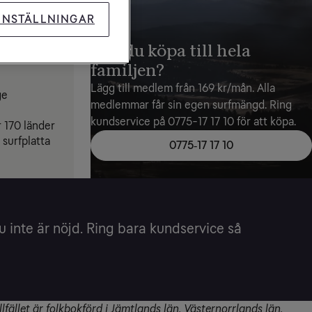
INSTÄLLNINGAR
Vill du köpa till hela
familjen?
Lägg till medlem från 169 kr/mån. Alla
ge
medlemmar får sin egen surfmängd. Ring
kundservice på 0775-17 17 10 för att köpa.
r 170 länder
 surfplatta
0775‑17 17 10
inte är nöjd. Ring bara kundservice så
ället är folkbokförd i Jämtlands län, Västernorrlands län,