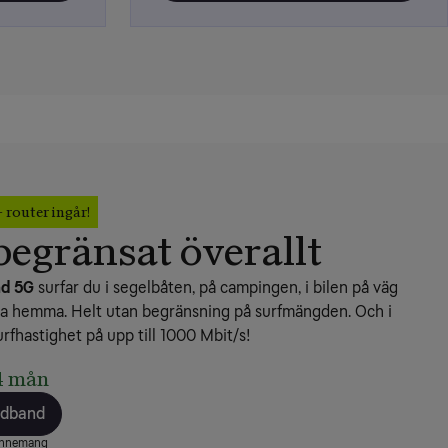
- router ingår!
begränsat överallt
nd 5G
 surfar du i segelbåten, på campingen, i bilen på väg 
ra hemma. Helt utan begränsning på surfmängden. Och i 
urfhastighet på upp till 1000 Mbit/s!
4 mån
redband
bonnemang