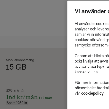
Vi använder 
Vi använder cookies 
analyser och levere
samlar vi in inform
cookies: nödvändiga,
samtycke eftersom d
Genom att klicka på 
Mobilabonnemang
Mobilabonn
också välja att avv
15 GB
Obeg
avvisar vissa typer 
kanske vill ha.
För mer information 
närsomhelst återkal
329 kr/mån
479 kr/mån
vår
cookiepolicy
168 kr/mån
239 kr
i 12 mån
Spara 1932 kr
Spara 2880 