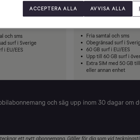
Beställ
Beställ
ACCEPTERA ALLA
AVVISA ALLA
12 mån bindningstid
ingstid
Fria samtal och sms
al och sms
Obegränsad surf i Sveri
d surf i Sverige
60 GB surf i EU/EES
rf i EU/EES
Upp till 60 GB surf i öve
Extra SIM med 50 GB till
eller annan enhet
mobilabonnemang och säg upp inom 30 dagar om du 
ecknar ett nytt abonnemang. Gäller för dig som vid teckningstillf