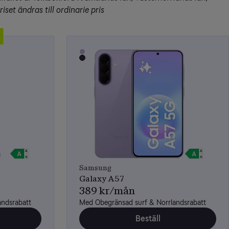
set ändras till ordinarie pris
Samsung
Galaxy A57
389 kr/mån
andsrabatt
Med Obegränsad surf & Norrlandsrabatt
Beställ