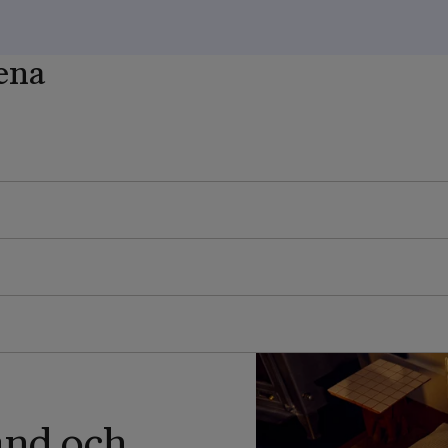
ena
band och