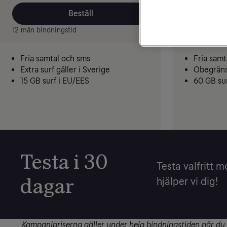
Beställ
12 mån bindningstid
12 mån bindn
Fria samtal och sms
Fria samt
Extra surf gäller i Sverige
Obegränsa
15 GB surf i EU/EES
60 GB su
Testa i 30
Testa valfritt 
dagar
hjälper vi dig!
Kampanjpriserna gäller under hela bindningstiden när du t