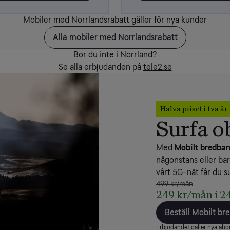
Mobiler med Norrlandsrabatt gäller för nya kunder
Alla mobiler med Norrlandsrabatt
Bor du inte i Norrland?
Se alla erbjudanden på
tele2.se
Halva priset i två år 
Surfa o
Med 
Mobilt bredba
någonstans eller ba
vårt 5G-nät får du s
499 kr/mån
249 kr/mån i 2
Beställ Mobilt b
Erbjudandet gäller nya a