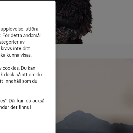
rupplevelse, utföra
r. För detta ändamål
ategorier av
krävs inte ditt
ka kunna visas.
 över 170 länder
v cookies. Du kan
nk dock på att om du
tt innehåll som du
ies”. Där kan du också
der det finns i
n