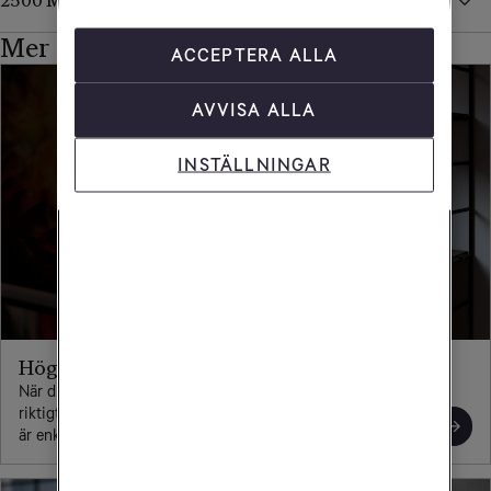
2500 Mbit/s
Mer om bredband
ACCEPTERA ALLA
AVVISA ALLA
INSTÄLLNINGAR
Högklassiga wifi-routers
När du köper bredband från Tele2 så kan du alltid välja en
riktigt bra wifi-router. Den ger dig snabb och stabil surf och
är enkel att komma igång med.