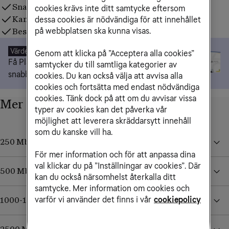
Snabbt. Stabilt. Enkelt.
cookies krävs inte ditt samtycke eftersom
Kampanjpris under hela bindningstiden
dessa cookies är nödvändiga för att innehållet
på webbplatsen ska kunna visas.
Beställ idag, starta när du vill
Värde 7490 kr
Genom att klicka på ”Acceptera alla cookies”
Få PlayStation 5 när du köper Bredband 500 eller 
samtycker du till samtliga kategorier av
snabbare med 24 mån bindningstid.
cookies. Du kan också välja att avvisa alla
cookies och fortsätta med endast nödvändiga
cookies. Tänk dock på att om du avvisar vissa
Mer om våra hastigheter
typer av cookies kan det påverka vår
möjlighet att leverera skräddarsytt innehåll
som du kanske vill ha.
250 Mbit/s
För mer information och för att anpassa dina
val klickar du på ”Inställningar av cookies”. Där
500 Mbit/s
kan du också närsomhelst återkalla ditt
samtycke. Mer information om cookies och
varför vi använder det finns i vår
cookiepolicy
1000-1200 Mbit/s