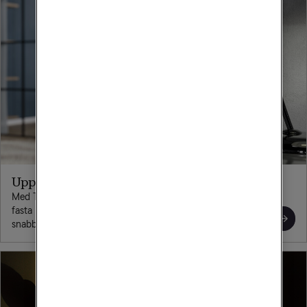
Uppkoppling i alla rum
Med Tele2 Wifi-förstärkare förlänger du täckningen för ditt
fasta bredband så att du som bor i en större bostad får
snabb och stabil uppkoppling i alla rum.