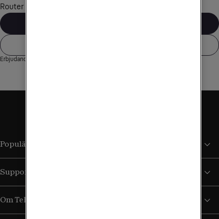
Router och Tv Hub 2 ingår.
Fast bredband + tv
Mobilt bredband + tv
Erbjudandet gäller endast köp online
Populära sidor
Support
Om Tele2