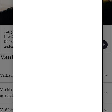
Lagra hur mycket du vill
I Tele2 Cloud kan du lagra hur mycket du vill på samma ställe.
Där kan du lägga upp och komma åt dina bilder, filmer och
andra filer från alla dina enheter.
Vanliga frågor om bredband
Vilka hastigheter på bredband kan jag få från Tele2?
Varför kostar bredbandet olika mycket på olika
adresser?
Vad betyder exempelvis 250/50 eller 250/250?