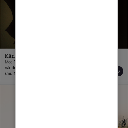
Känn dig trygg på nätet
Med Tele2 Säker Total är du trygg när du surfar, exempelvis
när du shoppar, utför bankärenden eller klickar på länkar i
sms. Nu även med ID-monitorering och VPN.