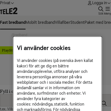
Privat
Logga in
Sök
Meny
Fast bredband
Mobilt bredband
Villafiber
Student
Paket med bre
Hem
Bredband
Vi använder cookies
PlayStation 5 ingår
Bredband
Vi använder cookies (på svenska även kallat
kakor) för att ge dig en bättre
Snabbt bredband från stad till landsbygd. Från 299
användarupplevelse, utföra analyser och
kr/mån.
leverera personliga annonser på våra
webbplatser och i sociala medier. För detta
ändamål samlar vi in information om
Fyll i din adress och hitta rätt bredband för dig
användare, surfmönster och enheter. Vi
använder fyra kategorier av
cookies: nödvändiga, statistik, funktion
t.ex. Villagatan 23 Storstad
och marknadsföring. För nödvändiga