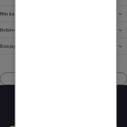
När kan jag börja använda mitt bredband?
Behöver jag någon utrustning själv för mitt bredband?
Kan jag få hjälp att installera min router?
Visa fler
Studentabonnemang från
229 kr/mån
Fast bredband i studentrummet.
Ingen bindningstid.