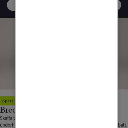
Skaffa bredband med studentrabatt
Spara upp till 15096 kr
Bredband + tv & streaming
Skaffa tv och mobilt eller fast bredband tillsammans och få 
underhållning och uppkoppling i hela Sverige med paketrabatt. 