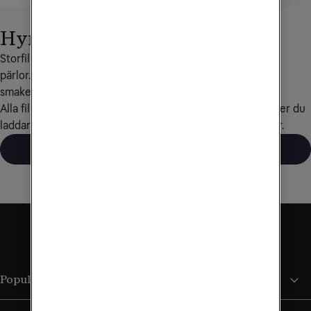
Hyrfilmer i Tele2 Play
Storfilmer från Hollywood, svenska succéer och klassiska 
pärlor. I filmbutiken hittar du underhållning för alla åldrar, 
smaker och stunder.
Alla filmer kostar 59 kr att hyra om inte annat anges. Filmer du 
laddar ner kan du se hur många gånger du vill i 48 timmar.
Till filmbutiken
Populära sidor