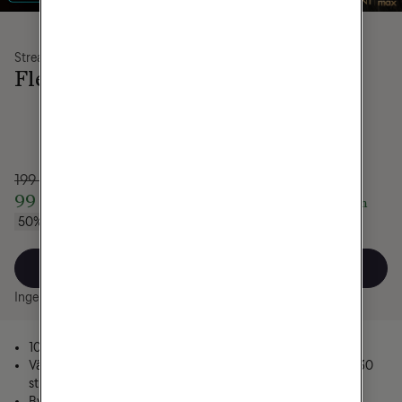
Streaming
Tv & Streaming
Flex
Plus
199 kr/mån
399 kr/mån
99 kr/mån
249 kr/mån
i 6 mån
i 12 mån
50% rabatt
Spara 1800 kr
Välj
Välj
Ingen bindningstid
12 mån bindningstid
100% streaming
Välj 2 av 5
Välj 3 av 4
streamingtjänster eller 30
streamingtjänster
extra kanaler
Byt varje månad
Byt varje månad