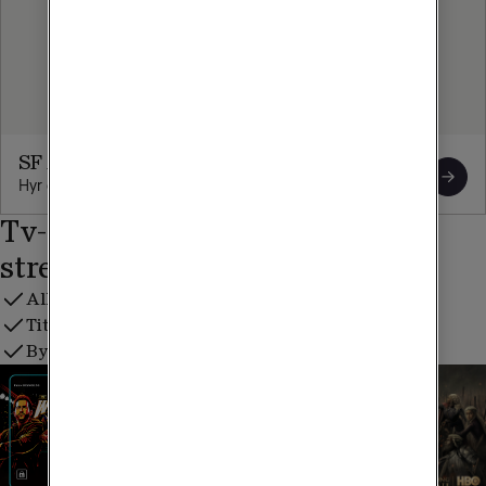
SF Anytime
Hyr eller köp de senaste biosuccéerna direkt i vår filmbutik.
Tv-paket som innehåller
streamingtjänster
All streaming på ett ställe, till lägre pris
Titta i Tv Hub 2 eller i Tele2 Play-appen
Byt streamingtjänst var 30:e dag