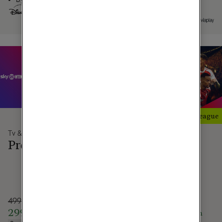
20 populära tv-kanaler
Med Premier League
Tv & Streaming
Tv & Streaming
Sport
Premium
949 kr/mån
499 kr/mån
549 kr/mån
299 kr/mån
i 12 mån
i 12 mån