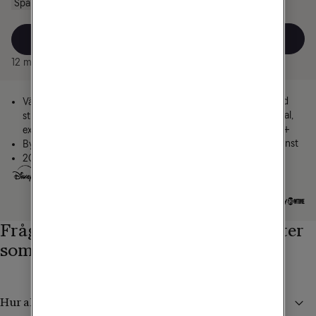
Spara 4200 kr
Spara 2400 kr
Välj
Välj
12 mån bindningstid
12 mån bindningstid
3 streamingtjänster med
Välj 4 av 5
sport ingår: Viaplay Total,
streamingtjänster eller 30
TV4 Play Sport, Disney+
extra kanaler
Välj 1 extra streamingtjänst
Byt varje månad
eller 30 extra kanaler
20 populära tv-kanaler
Byt varje månad
33 kanaler inkl. sport
Frågor och svar om streamingtjänster
som ingår i våra tv-paket
Hur aktiverar jag streamingtjänsterna?