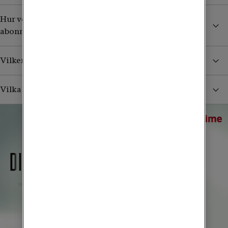
Hur vet jag vilka streamingtjänster som ingår i mitt
abonnemang?
Vilken version av streamingtjänsterna ingår?
Vilka sporträttigheter ingår i vilka paket?
Filmen Disclosure Day toppar listan just nu