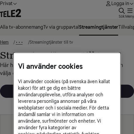
Privat
Logga in
Sök
Meny
Alla tv-abonnemang
Tv via gruppavtal
Streamingtjänster
Tillval
Hem
Streamingtjänster till tv
• • •
Streamingtjänster till tv
Vi använder cookies
Här har vi samlat alla streamingtjänster som du kan
välja eller köpa till i ditt tv- och streamingpaket
Vi använder cookies (på svenska även kallat
kakor) för att ge dig en bättre
Våra tv- och streamingpaket
användarupplevelse, utföra analyser och
leverera personliga annonser på våra
webbplatser och i sociala medier. För detta
ändamål samlar vi in information om
användare, surfmönster och enheter. Vi
använder fyra kategorier av