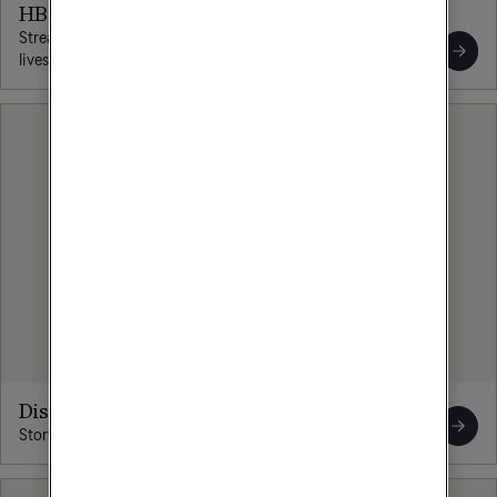
HBO Max
Streama ikoniska serier, succéfilmer, nya svenska serier och
livesport.
Disney+
Storfilmer, nya originalproduktioner och livesport.