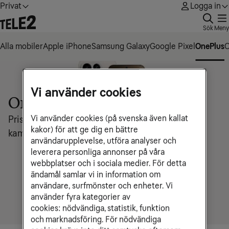
Privat
Logga in
Sök
Meny
Alla mobiler
Apple iPhone
Samsung Galaxy
Google Pixel
OnePlus
Vi använder cookies
OnePlus
Vi använder cookies (på svenska även kallat
Prisvärda premiummobiler med bra kvalitet och
kakor) för att ge dig en bättre
kamera i toppklass.
användarupplevelse, utföra analyser och
leverera personliga annonser på våra
webbplatser och i sociala medier. För detta
ändamål samlar vi in information om
användare, surfmönster och enheter. Vi
använder fyra kategorier av
cookies: nödvändiga, statistik, funktion
och marknadsföring. För nödvändiga