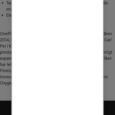
Tack vare laddaren Warp Charge 65 (säljs separat) får du
snabb uppladdning på några minuter
Elegant och modern design med premiumkänsla
OnePlus första mobil OnePlus One lanserades i Sverige våren
2014, kort efter att företaget grundades av Pete Lau och Carl
Pei i Kina. Den blev snabbt populär på grund av sin höga
prestanda och låga pris. Sedan dess har OnePlus kontinuerligt
expanderat sitt sortiment och förbättrat sina produkter, vilket
har lett till en stark närvaro på den svenska marknaden.
Företaget har vunnit en lojal kundbas genom att erbjuda
innovativa funktioner, som deras anpassade operativsystem
OxygenOS och snabbladdningstekniken Warp Charge.