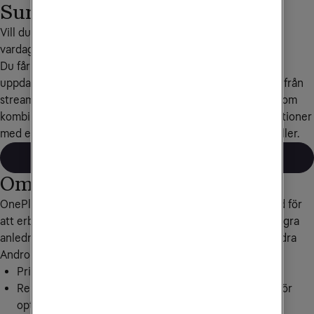
Surfplattor från OnePlus
Vill du ha en surfplatta som är både snabb och smidig i 
vardagen är OnePlus Pad ett bra val!
Du får kraftfull prestanda, stora skärmar med hög 
uppdateringsfrekvens och lång batteritid som gör att allt från 
streaming till multitasking flyter på utan problem. Dessutom 
kombinerar OnePlus premiumdesign och starka specifikationer 
med ett pris som ofta är lägre än många andra toppmodeller.
Alla OnePlus Pad-surfplattor
Om OnePlus
OnePlus har är en välkänd aktör på mobilmarknaden känd för
att erbjuda högkvalitativa mobiler till bra priser. Här är några
anledningar till varför du ska välja en OnePlus framför andra
Androidmobiler:
Prisvärda premiummobiler med bra kvalitet
Ren och optimerad Android-version med OxygenOS för
optimal användareupplevelse