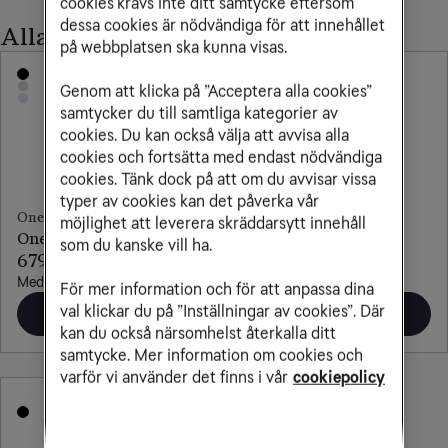
cookies krävs inte ditt samtycke eftersom
dessa cookies är nödvändiga för att innehållet
Alla OnePlus-mobiler
på webbplatsen ska kunna visas.
Genom att klicka på ”Acceptera alla cookies”
samtycker du till samtliga kategorier av
cookies. Du kan också välja att avvisa alla
cookies och fortsätta med endast nödvändiga
cookies. Tänk dock på att om du avvisar vissa
typer av cookies kan det påverka vår
OnePlus
OnePlus
möjlighet att leverera skräddarsytt innehåll
OnePlus 15
OnePlus Open
som du kanske vill ha.
679 kr/mån
919 kr/mån
Med obegränsad surf
Med obegränsad surf
För mer information och för att anpassa dina
val klickar du på ”Inställningar av cookies”. Där
Beställ
Beställ
kan du också närsomhelst återkalla ditt
samtycke. Mer information om cookies och
varför vi använder det finns i vår
cookiepolicy