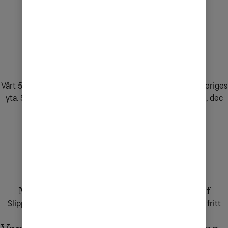
Sveriges snabbaste 5G
Vårt 5G-nät täcker 99,9% av befolkningen och 90% av Sveriges
yta. Snabbast 5G-nät för nedladdning enligt Opensignal, dec
2025.
Läs mer här
.
Mobilabonnemang med obegränsad surf
Slipp stressen med gigabytes. Streama, jobba och surfa fritt
utan att få slut på surf.