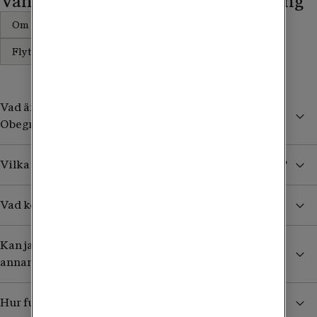
Vanliga frågor om mobilabonnemang
Om abonnemangen
Utomlands
Flytta nummer från annan operatör
Vad är det för skillnad mellan Obegränsad och
Obegränsad Max?
Vilka länder utöver EU/EES ingår i Obegränsad Max?
Vad kostar det att använda mobilen i utlandet?
Kan jag behålla mitt nummer om jag flyttar från en
annan operatör?
Hur funkar extra SIM-kort och hur beställer jag det?