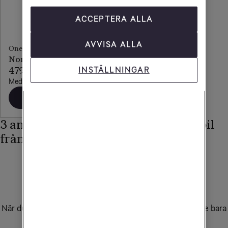
ACCEPTERA ALLA
AVVISA ALLA
OnePlus
Nord CE5
INSTÄLLNINGAR
479 kr/mån
Med obegränsad surf
Beställ
3 anledningar att köpa din nya mobil
från Tele2
Flytta ditt nummer - det är enkelt
När du köper mobil eller mobilabonnemang hos oss. Ange bara
det mobilnummer du vill behålla så fixar vi resten!