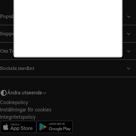
Populära sidor
Support
Om Tele2
Sociala medier
Ändra utseende
Cookiepolicy
Inställningar för cookies
Integritets­policy