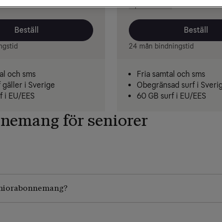
/mån
Spara 720 kr
Beställ
Beställ
ngstid
24 mån bindningstid
al och sms
Fria samtal och sms
 gäller i Sverige
Obegränsad surf i Sveri
f i EU/EES
60 GB surf i EU/EES
nemang för seniorer
seniorabonnemang?