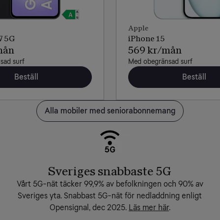
Apple
7 5G
iPhone 15
mån
569 kr/mån
sad surf
Med obegränsad surf
Beställ
Beställ
Alla mobiler med seniorabonnemang
Sveriges snabbaste 5G
Vårt 5G-nät täcker 99,9% av befolkningen och 90% av
Sveriges yta. Snabbast 5G-nät för nedladdning enligt
Opensignal, dec 2025.
Läs mer här
.