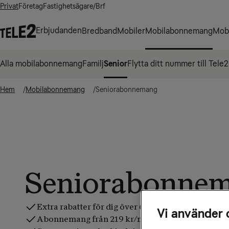
Privat
Företag
Fastighetsägare/Brf
Erbjudanden
Bredband
Mobiler
Mobilabonnemang
Mobi
Alla mobilabonnemang
Familj
Senior
Flytta ditt nummer till Tele2
Hem
Mobilabonnemang
Seniorabonnemang
Seniorabonne
Extra rabatter för dig över 65 år
Vi använder 
Abonnemang från 219 kr/mån