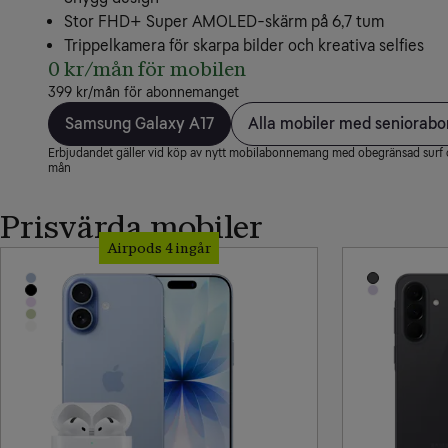
Stor FHD+ Super AMOLED-skärm på 6,7 tum
Trippelkamera för skarpa bilder och kreativa selfies
0 kr/mån för mobilen
399 kr/mån för abonnemanget
Samsung Galaxy A17
Alla mobiler med seniora
Erbjudandet gäller vid köp av nytt mobilabonnemang med obegränsad surf 
mån
Prisvärda mobiler
Airpods 4 ingår