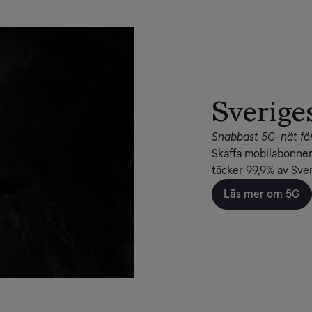
Sverige
Snabbast 5G-nät för
Skaffa mobilabonnem
täcker 99,9% av Sve
Läs mer om 5G