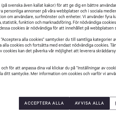
(på svenska även kallat kakor) för att ge dig en bättre använda
ra personliga annonser på våra webbplatser och i sociala medie
ation om användare, surfmönster och enheter. Vi använder fyra k
 statistik, funktion och marknadsföring. För nödvändiga cookies 
essa cookies är nödvändiga för att innehållet på webbplatsen s
”Acceptera alla cookies” samtycker du till samtliga kategorier a
isa alla cookies och fortsätta med endast nödvändiga cookies. Tä
av cookies kan det påverka vår möjlighet att leverera skräddarsy
och för att anpassa dina val klickar du på ”Inställningar av cook
nemang
Seniorabonnemang
la ditt samtycke. Mer information om cookies och varför vi använ
B
Obegränsad
ACCEPTERA ALLA
AVVISA ALLA
429 kr/mån
399 kr/mån
i 24 må