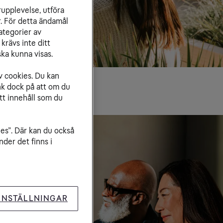
rupplevelse, utföra
r. För detta ändamål
ategorier av
krävs inte ditt
ka kunna visas.
v cookies. Du kan
nk dock på att om du
tt innehåll som du
ies”. Där kan du också
der det finns i
INSTÄLLNINGAR
n