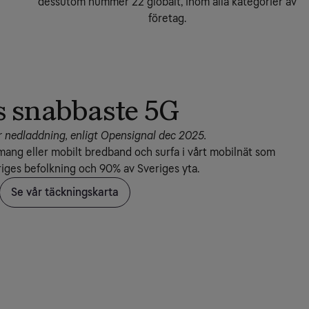
dessutom nummer 22 globalt, inom alla kategorier av
företag.
s snabbaste 5G
 nedladdning, enligt Opensignal dec 2025.
ang eller mobilt bredband och surfa i vårt mobilnät som 
riges befolkning och 90% av Sveriges yta.
Se vår täckningskarta