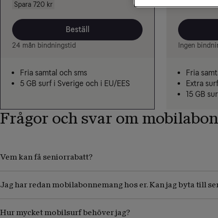
279 kr
Spara 720 kr
Beställ
24 mån bindningstid
Ingen bindni
Fria samtal och sms
Fria samt
5 GB surf i Sverige och i EU/EES
Extra surf
15 GB sur
Frågor och svar om mobilabon
Vem kan få seniorrabatt?
Jag har redan mobilabonnemang hos er. Kan jag byta till 
Hur mycket mobilsurf behöver jag?