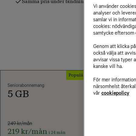
Samma pris under bindningstiden
Vi använder cookies 
analyser och levere
samlar vi in inform
cookies: nödvändiga,
samtycke eftersom d
Genom att klicka på 
också välja att avv
avvisar vissa typer 
kanske vill ha.
Populärt val
För mer information 
Seniorabonnemang
Seniorabon
närsomhelst återkal
5 GB
15 G
vår
cookiepolicy
249 kr/mån
219 kr/mån
i 24 mån