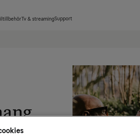
Support
ltillbehör
Tv & streaming
mang
cookies