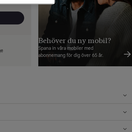
Behöver du ny mobil?
Spana in våra mobiler med
ge
abonnemang för dig över 65 år.