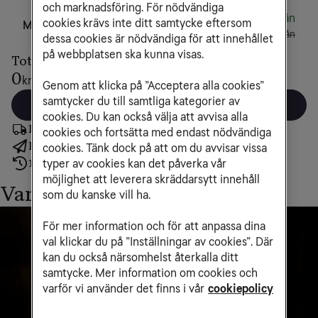
och marknadsföring. För nödvändiga
249 kr/mån
cookies krävs inte ditt samtycke eftersom
Mobilt bredband 5G
499 kr/mån
dessa cookies är nödvändiga för att innehållet
på webbplatsen ska kunna visas.
Totalt
0
kr/mån
Genom att klicka på ”Acceptera alla cookies”
samtycker du till samtliga kategorier av
Gå till kassan
cookies. Du kan också välja att avvisa alla
Levereras om 1-3 dagar
cookies och fortsätta med endast nödvändiga
Fri frakt online
cookies. Tänk dock på att om du avvisar vissa
14 dagars ångerrätt
typer av cookies kan det påverka vår
möjlighet att leverera skräddarsytt innehåll
Varför välja mobilt bredband?
som du kanske vill ha.
För mer information och för att anpassa dina
val klickar du på ”Inställningar av cookies”. Där
kan du också närsomhelst återkalla ditt
samtycke. Mer information om cookies och
varför vi använder det finns i vår
cookiepolicy