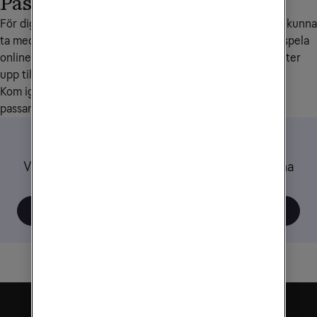
Passar mobilt bredband mig?
För dig som vill ha internet hemma, i sommarstugan eller kunna 
ta med dig när du flyttar. Streama filmer, jobba hemifrån, spela 
online och surfa samtidigt på flera enheter. Med hastigheter 
upp till 1000 Mbit/s finns det plats för hela familjen.
Kom igång på några minuter och placera routern där den 
passar dig bäst.
Bredband via fiber
Vill du istället ha fast bredband via fiber? Spana
in våra erbjudanden och hastigheter här!
Fast bredband