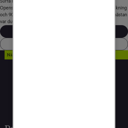
Surfa i Sveriges snabbaste 5G-nät för nedladdning enligt 
Opensignal. Vårt mobilnät täcker 99,9 % av Sveriges befolkning 
och 90 % av Sveriges yta, så att du kan vara uppkopplad nästan 
var du än befinner dig.
Läs mer om 5G
Täckningskarta
När wifi också betyder underhållning