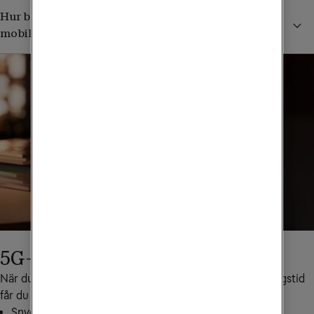
Hur blir det om 5G saknas där jag vill använda mitt
mobila bredband?
5G-router ingår
När du väljer mobilt bredband med 24 månaders bindningstid 
får du låna en kraftfull 5G-router utan extra kostnad.
Snygg design som passar i hemmet