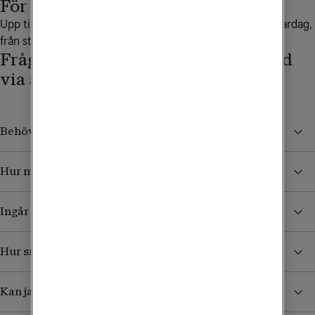
För hela familjen
Upp till 1000 Mbit/s ger plats för hela familjens digitala vardag,
från streaming till gaming och distansarbete.
Frågor och svar om mobilt bredband
via 5G
Behöver jag en router till mobilt bredband via 5G?
Hur mycket surf ingår?
Ingår utrustning när jag köper mobilt bredband?
Hur snabbt är mobilt bredband via 5G?
Kan jag använda mobilt bredband via 5G utomlands?