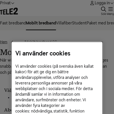
Privat
Logga in
Sök
Meny
Fast bredband
Mobilt bredband
Villafiber
Student
Paket med bre
Hem
Mobilt bredband 5G
• • •
Mobilt bredband 5G
Vi använder cookies
När wifi är viktigare än adressen. Obegränsad surf i Sveriges
snabbaste 5G-när för hela familjen hemma, i sommarstugan
Vi använder cookies (på svenska även kallat
kakor) för att ge dig en bättre
och på resan.
användarupplevelse, utföra analyser och
leverera personliga annonser på våra
webbplatser och i sociala medier. För detta
Välj bindningstid
ändamål samlar vi in information om
användare, surfmönster och enheter. Vi
24 mån
Ingen bindningstid
använder fyra kategorier av
Abonnemang
cookies: nödvändiga, statistik, funktion