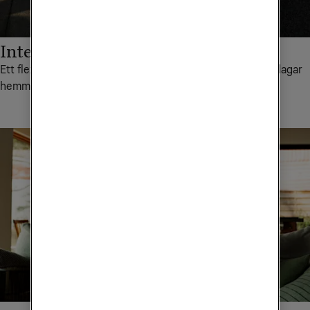
Internet på dina villkor
Ett flexibelt alternativ istället för bredband via fiber.
För dagar
hemma, helger i sommarstugan och allt däremellan.