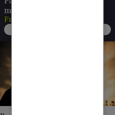
Paket med streaming och
mobilt bredband
Från 349 kr/mån
Visa paketdeals