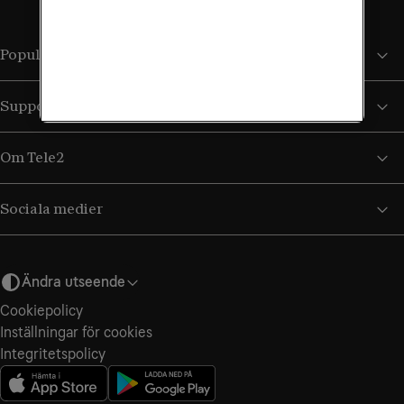
Populära sidor
Support
Om Tele2
Sociala medier
Ändra utseende
Cookiepolicy
Inställningar för cookies
Integritets­policy