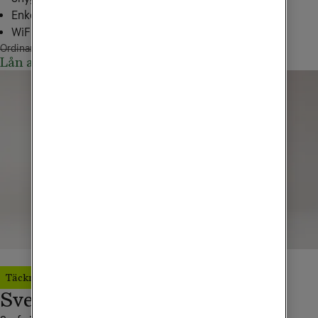
Enkel installation med app
WiFi 6 för snabb uppkoppling
Ordinarie pris 4290 kr
Lån av router 0 kr
Täckning från fjäll till skärgård
Sveriges snabbaste 5G