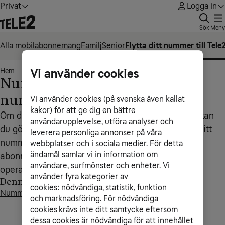
Privat
Logga in
Sök
Meny
Alla mobilabonnemang
Familj
Senior
Flytta ditt nummer till Tele
Vi använder cookies
Hem
Nummerflytt - Flytta ditt nummer till Tele2
• • •
Nummerflytt - Flytta ditt
nummer till Tele2
Vi använder cookies (på svenska även kallat
kakor) för att ge dig en bättre
Om du vill byta operatör och behålla ditt nummer kan
användarupplevelse, utföra analyser och
du göra en nummerflytt till Tele2. Det innebär att ditt
leverera personliga annonser på våra
nummer flyttas till oss och samtidigt avslutas
webbplatser och i sociala medier. För detta
ändamål samlar vi in information om
abonnemanget automatiskt hos din nuvarande
användare, surfmönster och enheter. Vi
operatör.
använder fyra kategorier av
Denna artikel innehåller
cookies: nödvändiga, statistik, funktion
Nummerflytt via hemsidan
och marknadsföring. För nödvändiga
cookies krävs inte ditt samtycke eftersom
dessa cookies är nödvändiga för att innehållet