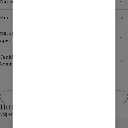
När kommer mitt nya SIM-kort?
Hur aktiverar jag eSIM?
När slutar mitt gamla SIM-kort hos den gamla
operatören att fungera?
Jag håller på att portera mitt nummer till er och
kommer jag få dubbla fakturor?
Visa fler
Hittade du inte det du sökte?
Välj en annan kategori