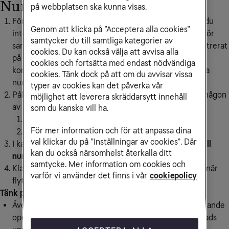
Nummerflytt via hemsidan
på webbplatsen ska kunna visas.
För att flytta ditt nummer behöver du kontrollera att du
Genom att klicka på ”Acceptera alla cookies”
inte har någon bindningstid hos din nuvarande operatör
samtycker du till samtliga kategorier av
samt att mobilnumret som ska flyttas till oss står registrerat
cookies. Du kan också välja att avvisa alla
på dig. Har du tidigare ett kontantkort behöver du
cookies och fortsätta med endast nödvändiga
kontrollera så att det är registrerat innan du kan starta
cookies. Tänk dock på att om du avvisar vissa
nummerflytten.
typer av cookies kan det påverka vår
Påbörja ett köp av nytt abonnemang genom att välja någon
möjlighet att leverera skräddarsytt innehåll
av alternativen.
som du kanske vill ha.
Beställ abonnemang med mobiltelefon
För mer information och för att anpassa dina
Beställ endast mobilabonnemang
val klickar du på ”Inställningar av cookies”. Där
I kassan, i sektionen Välj ditt nummer klickar du i
Behåll
kan du också närsomhelst återkalla ditt
nummer.
samtycke. Mer information om cookies och
Klart! Du får inom kort ett sms med datum och tid för när
varför vi använder det finns i vår
cookiepolicy
flytten av ditt mobilnummer sker till oss.
Tänk på
:
Även om du inte har någon bindningstid hos din nuvarande
operatör har befintliga abonnemang vanligen en månads