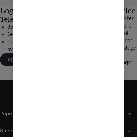
Logga in på Mitt
Personlig service
Tele2
Hittar du inte det du söker
under frågor och svar eller i
Betala dina fakturor
någon av våra artiklar så
Se din surfförbrukning
hjälper vi dig gärna. Vi gör
Gör inställningar, beställ
alltid vårt yttersta för att ge
nytt SIM och mer
personlig service och
Logga in
snabba svar på dina frågor.
Kontakta oss
Populära sidor
Support