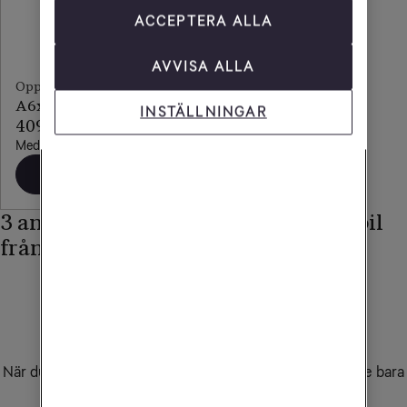
ACCEPTERA ALLA
AVVISA ALLA
Oppo
A6x 5G
INSTÄLLNINGAR
409 kr/mån
Med obegränsad surf
Beställ
3 anledningar att köpa din nya mobil
från Tele2
Flytta ditt nummer - det är enkelt
När du köper mobil eller mobilabonnemang hos oss. Ange bara
det mobilnummer du vill behålla så fixar vi resten!