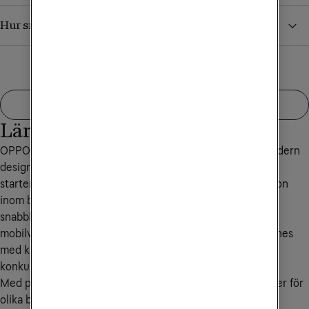
Hur snabbt kan jag surfa i 5G?
Visa fler
Lär känna OPPO
OPPO är ett globalt mobilvarumärke som kombinerar modern
design med avancerad teknik och hög prestanda. Sedan
starten 2004 har OPPO haft ett tydligt fokus på innovation
inom bland annat kamerateknik, batterioptimering och
snabbladdning. Idag är OPPO ett av världens största
mobilvarumärken och är särskilt uppskattat för smartphones
med kraftfull hårdvara och smarta funktioner till
konkurrenskraftiga priser.
Med produktserier som Find och A erbjuder OPPO mobiler för
olika behov. Här finns allt från prisvärda alternativ för