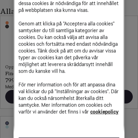
dessa cookies är nödvändiga för att innehållet
Alla OPPO-mobiler
på webbplatsen ska kunna visas.
Nyhet
Genom att klicka på ”Acceptera alla cookies”
samtycker du till samtliga kategorier av
cookies. Du kan också välja att avvisa alla
cookies och fortsätta med endast nödvändiga
cookies. Tänk dock på att om du avvisar vissa
typer av cookies kan det påverka vår
möjlighet att leverera skräddarsytt innehåll
Oppo
Oppo
som du kanske vill ha.
Find X9 Ultra
Find X9 Pro
799 kr/mån
669 kr/mån
För mer information och för att anpassa dina
Med obegränsad surf
Med obegränsad surf
val klickar du på ”Inställningar av cookies”. Där
Beställ
Beställ
kan du också närsomhelst återkalla ditt
samtycke. Mer information om cookies och
varför vi använder det finns i vår
cookiepolicy