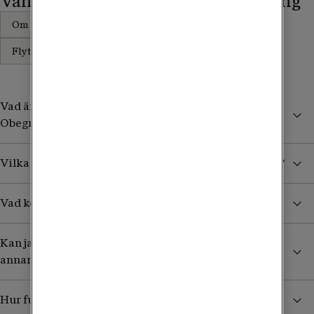
Vanliga frågor om mobilabonnemang
Om abonnemangen
Utomlands
Flytta nummer från annan operatör
Vad är det för skillnad mellan Obegränsad och
Obegränsad Max?
Vilka länder utöver EU/EES ingår i Obegränsad Max?
Vad kostar det att använda mobilen i utlandet?
Kan jag behålla mitt nummer om jag flyttar från en
annan operatör?
Hur funkar extra SIM-kort och hur beställer jag det?