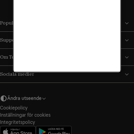
Populära sidor
Support
Om Tele2
Sociala medier
Ändra utseende
Cookiepolicy
Inställningar för cookies
Integritets­policy