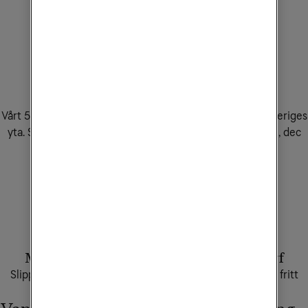
Sveriges snabbaste 5G
Vårt 5G-nät täcker 99,9% av befolkningen och 90% av Sveriges
yta. Snabbast 5G-nät för nedladdning enligt Opensignal, dec
2025.
Läs mer här
.
Mobilabonnemang med obegränsad surf
Slipp stressen med gigabytes. Streama, jobba och surfa fritt
utan att få slut på surf.