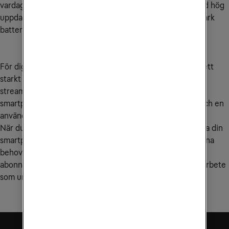
vardagsanvändning till mer avancerade smartphones med hög
uppdateringsfrekvens, AI-baserade kamerafunktioner, stark
batteritid och snabb laddningsteknik.
För dig som vill ha mycket teknik för pengarna är OPPO ett
starkt alternativ. Oavsett om du prioriterar mobilfoto,
streaming, gaming eller smidig multitasking får du en
smartphone utvecklad för att leverera stabil prestanda och en
användarupplevelse som håller över tid.
När du väljer en OPPO-mobil hos Tele2 kan du kombinera din
smartphone med ett mobilabonnemang anpassat efter dina
behov. Med tillgång till snabba mobilnät och flexibla
abonnemang får du en lösning som fungerar lika bra för arbete
som underhållning och uppkoppling i vardagen.