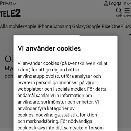
Privat
Logga in
Sök
Meny
Alla mobiler
Apple iPhone
Samsung Galaxy
Google Pixel
OnePlus
Vi använder cookies
OPPO
Vi använder cookies (på svenska även kallat
Mycket mobil för pengarna med premiumkamera
kakor) för att ge dig en bättre
och kraftfullt batteri
användarupplevelse, utföra analyser och
leverera personliga annonser på våra
webbplatser och i sociala medier. För detta
ändamål samlar vi in information om
användare, surfmönster och enheter. Vi
använder fyra kategorier av
cookies: nödvändiga, statistik, funktion
och marknadsföring. För nödvändiga
cookies krävs inte ditt samtycke eftersom