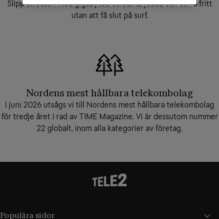
Slipp stressen med gigabytes. Streama, jobba och surfa fritt
utan att få slut på surf.
Nordens mest hållbara telekombolag
I juni 2026 utsågs vi till Nordens mest hållbara telekombolag
för tredje året i rad av TIME Magazine. Vi är dessutom nummer
22 globalt, inom alla kategorier av företag.
Populära sidor