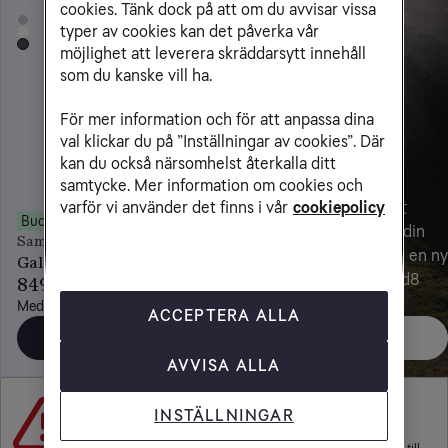
cookies. Tänk dock på att om du avvisar vissa
typer av cookies kan det påverka vår
möjlighet att leverera skräddarsytt innehåll
som du kanske vill ha.
För mer information och för att anpassa dina
val klickar du på ”Inställningar av cookies”. Där
kan du också närsomhelst återkalla ditt
samtycke. Mer information om cookies och
Extra inbytesrabatt
varför vi använder det finns i vår
cookiepolicy
Buds4 Pro ingår
Upp till 1000 kr extra för din
Samsung
gamla mobil när du köper en ny
Galaxy Z Fold8
Galaxy Z Fold Ultra, Z Fold8
849 kr/mån
eller Z Flip8
Med obegränsad surf
ACCEPTERA ALLA
Beställ
Värdera här
AVVISA ALLA
Att låna kostar pengar!
INSTÄLLNINGAR
Om du inte kan betala tillbaka skulden i tid riskerar du en
betalningsanmärkning. Det kan leda till svårigheter att få hyra