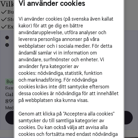
Vi använder cookies
Vilken väljer du?
Buds4 Pro på köpet
Vi använder cookies (på svenska även kallat
Storytel på köpet
kakor) för att ge dig en bättre
Extra inbytesrabatt upp till 1000 kr
Nyhet
Nyhet
användarupplevelse, utföra analyser och
leverera personliga annonser på våra
webbplatser och i sociala medier. För detta
ändamål samlar vi in information om
användare, surfmönster och enheter. Vi
använder fyra kategorier av
cookies: nödvändiga, statistik, funktion
och marknadsföring. För nödvändiga
Buds4 Pro ingår
Buds4 Pro ingår
cookies krävs inte ditt samtycke eftersom
Samsung
Samsung
dessa cookies är nödvändiga för att innehållet
Galaxy Z Fold8 Ultra
Galaxy Z Flip8
på webbplatsen ska kunna visas.
899 kr/mån
649 kr/mån
Med obegränsad surf
Med obegränsad surf
Genom att klicka på ”Acceptera alla cookies”
Beställ
Beställ
samtycker du till samtliga kategorier av
cookies. Du kan också välja att avvisa alla
cookies och fortsätta med endast nödvändiga
Nyhet