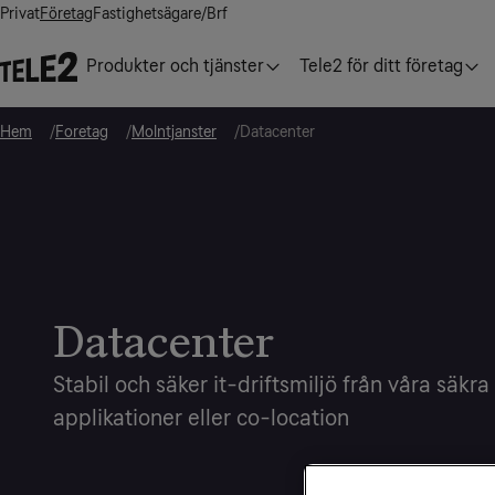
Privat
Företag
Fastighetsägare/Brf
Produkter och tjänster
Tele2 för ditt företag
Hem
Foretag
Molntjanster
Datacenter
Datacenter
Stabil och säker it-driftsmiljö från våra säkra 
applikationer eller co-location