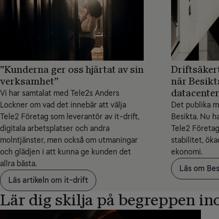
”Kunderna ger oss hjärtat av sin
Driftsäker
verksamhet”
när Besikta
datacente
Vi har samtalat med Tele2s Anders
Lockner om vad det innebär att välja
Det publika mo
Tele2 Företag som leverantör av it-drift,
Besikta. Nu har
digitala arbetsplatser och andra
Tele2 Företag
molntjänster, men också om utmaningar
stabilitet, ök
och glädjen i att kunna ge kunden det
ekonomi.
allra bästa.
Läs om Bes
Läs artikeln om it-drift
Lär dig skilja på begreppen ino