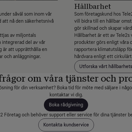
Hållbarhet
 kunder såväl som inom vår
Som företagskund hos Tele2 
d att nå den säkerhetsnivå
vill bidra till en hållbar o
gör skillnad och skapar värd
tjas av miljontals
Hållbarhet är ett av Tele2s
 integrerad del av vår
produkter görs enligt våra d
 är att upprätthålla en
rapportera klimatutsläpp fö
ar och anläggningar.
hårdvara enligt ett cirkulärt
Utforska vårt hållbarhet
frågor om våra tjänster och pr
ösning för din verksamhet? Boka tid för möte med säljare i någon 
kontaktar vi dig.
Boka rådgivning
 Företag och behöver support eller service för dina tjänster be
Kontakta kundservice