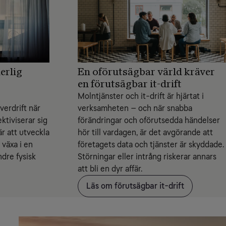
erlig
En oförutsägbar värld kräver
en förutsägbar it-drift
Molntjänster och it-drift är hjärtat i
erdrift när
verksamheten – och när snabba
ktiviserar sig
förändringar och oförutsedda händelser
är att utveckla
hör till vardagen, är det avgörande att
växa i en
företagets data och tjänster är skyddade.
ndre fysisk
Störningar eller intrång riskerar annars
att bli en dyr affär.
Läs om förutsägbar it-drift