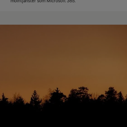
molntjänster som Microsoft 365.