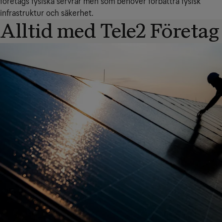
företags fysiska servrar men som behöver förbättra fysisk
infrastruktur och säkerhet.
Alltid med Tele2 Företag