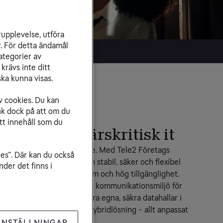
rupplevelse, utföra
r. För detta ändamål
ategorier av
krävs inte ditt
ka kunna visas.
v cookies. Du kan
nk dock på att om du
tt innehåll som du
rund för affärskritisk it
n i vårt nätverkserbjudande. Med Tele2 Företags 
ies”. Där kan du också
nter och it-drift får du en stabil, säker och flexibel 
der det finns i
ggd för affärskritiska system och hög tillgänglighet.
ptimera hela din server- och kommunikationsmiljö för 
everansen kan ske från våra egna, säkra datahallar i 
a moln eller som en smart hybridlösning - allt anpassat 
ts behov.
INSTÄLLNINGAR