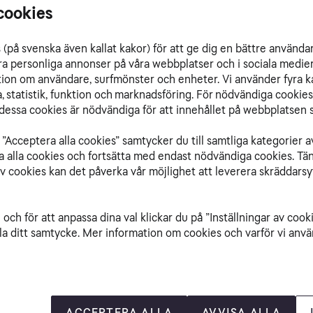
cookies
(på svenska även kallat kakor) för att ge dig en bättre använda
ra personliga annonser på våra webbplatser och i sociala medie
ation om användare, surfmönster och enheter. Vi använder fyra k
 statistik, funktion och marknadsföring. För nödvändiga cookies 
essa cookies är nödvändiga för att innehållet på webbplatsen s
”Acceptera alla cookies” samtycker du till samtliga kategorier a
isa alla cookies och fortsätta med endast nödvändiga cookies. Tä
av cookies kan det påverka vår möjlighet att leverera skräddarsy
En trygg g
Datacenter är kärna
och för att anpassa dina val klickar du på ”Inställningar av cook
lösningar inom datace
la ditt samtycke. Mer information om cookies och varför vi använ
driftsmiljö som är by
Vi hjälper dig att o
maximal prestanda. L
Sverige, från publik
efter din verksamhe
ACCEPTERA ALLA
AVVISA ALLA