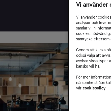
Vi använder 
Vi använder cookies 
analyser och levere
samlar vi in inform
cookies: nödvändiga,
samtycke eftersom d
Genom att klicka på 
också välja att avv
avvisar vissa typer 
kanske vill ha.
För mer information 
närsomhelst återkal
vår
cookiepolicy