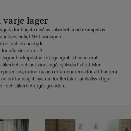
 varje lager
byggda för högsta nivå av säkerhet, med exempelvis:
edundans enligt N+1 principen
ontroll och brandskydd
ör affärskritisk drift
h lagrar backupdatan i ett geografiskt separerat 
säkerhet, och antivirus ingår självklart alltid. Men 
kompetensen, rutinerna och erfarenheterna för att hantera 
h vi driftar idag it-system för flertalet samhällsviktiga 
oll och säkerhet utgör grunden.