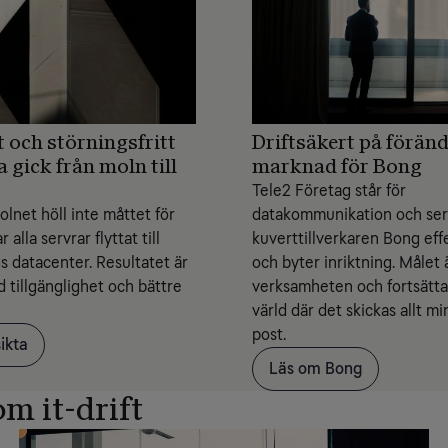
t och störningsfritt
Driftsäkert på föränd
 gick från moln till
marknad för Bong
r
Tele2 Företag står för
lnet höll inte måttet för
datakommunikation och serv
 alla servrar flyttat till
kuverttillverkaren Bong effe
s datacenter. Resultatet är
och byter inriktning. Målet 
ad tillgänglighet och bättre
verksamheten och fortsätta 
värld där det skickas allt mi
post.
ikta
Läs om Bong
m it-drift