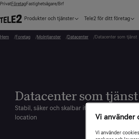
Privat
Företag
Fastighetsägare/Brf
Produkter och tjänster
Tele2 för ditt företag
Hem
Foretag
Molntjanster
Datacenter
Datacenter som tjänst
Datacenter som tjänst
Stabil, säker och skalbar it-miljö i svenska 
Vi använder 
location
Vi använder cookies 