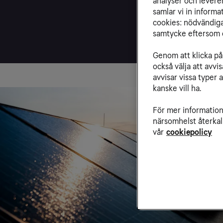
analyser och levere
samlar vi in inform
cookies: nödvändiga,
samtycke eftersom d
Genom att klicka på 
också välja att avv
avvisar vissa typer 
kanske vill ha.
För mer information 
närsomhelst återkal
vår
cookiepolicy