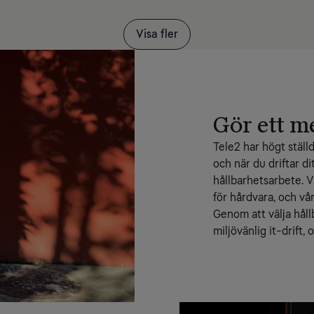
Visa fler
Gör ett m
Tele2 har högt ställ
och när du driftar di
hållbarhetsarbete. V
för hårdvara, och v
Genom att välja hållb
miljövänlig it-drift