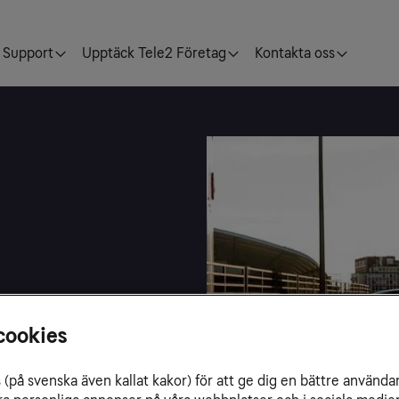
Support
Upptäck Tele2 Företag
Kontakta oss
datacenter med co-
cookies
(på svenska även kallat kakor) för att ge dig en bättre använda