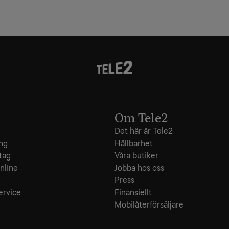
Om Tele2
Det här är Tele2
ing
Hållbarhet
tag
Våra butiker
nline
Jobba hos oss
e
Press
ervice
Finansiellt
Mobilåterförsäljare