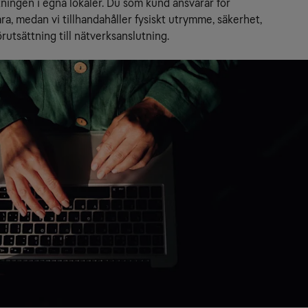
tningen i egna lokaler. Du som kund ansvarar för 
a, medan vi tillhandahåller fysiskt utrymme, säkerhet, 
rutsättning till nätverksanslutning.