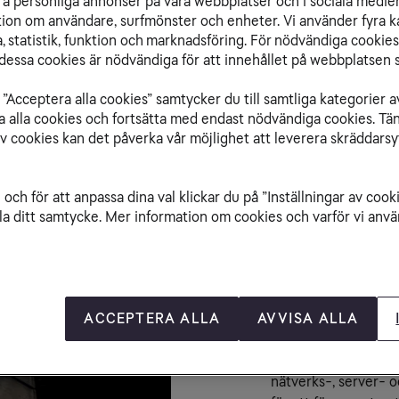
ra personliga annonser på våra webbplatser och i sociala medie
ation om användare, surfmönster och enheter. Vi använder fyra k
 statistik, funktion och marknadsföring. För nödvändiga cookies 
essa cookies är nödvändiga för att innehållet på webbplatsen s
”Acceptera alla cookies” samtycker du till samtliga kategorier a
isa alla cookies och fortsätta med endast nödvändiga cookies. Tä
av cookies kan det påverka vår möjlighet att leverera skräddarsy
En it-mil
och för att anpassa dina val klickar du på ”Inställningar av cook
la ditt samtycke. Mer information om cookies och varför vi använ
verksamh
Att drifta ett eget d
Med Datacenter som t
oavsett om ditt före
för affärskritiska sy
ACCEPTERA ALLA
AVVISA ALLA
krav på prestanda, s
Datacenter som tjänst
nätverks-, server- oc