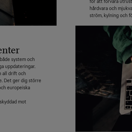
för att förvara utrus
hårdvara och mjukvar
ström, kylning och fö
enter
 både system och 
a uppdateringar. 
ll drift och 
. Det ger dig större 
och europeiska 
 skyddad mot 