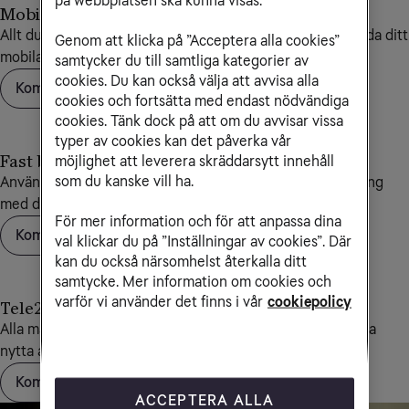
Mobilt bredband
Allt du behöver veta för att komma igång med och använda ditt
Genom att klicka på ”Acceptera alla cookies”
mobila bredbandsabonnemang
samtycker du till samtliga kategorier av
cookies. Du kan också välja att avvisa alla
Kom igång med mobilt bredband
cookies och fortsätta med endast nödvändiga
cookies. Tänk dock på att om du avvisar vissa
typer av cookies kan det påverka vår
möjlighet att leverera skräddarsytt innehåll
Fast bredband
som du kanske vill ha.
Använd våra installationsguider för att snabbt komma igång
med ditt fasta bredband och din nya router
För mer information och för att anpassa dina
Kom igång med fast bredband
val klickar du på ”Inställningar av cookies”. Där
kan du också närsomhelst återkalla ditt
samtycke. Mer information om cookies och
varför vi använder det finns i vår
cookiepolicy
Tele2 Växel
Alla manualer och övrig information du behöver för att dra
nytta av din nya företagsväxel.
Kom igång med Tele2 Växel
ACCEPTERA ALLA