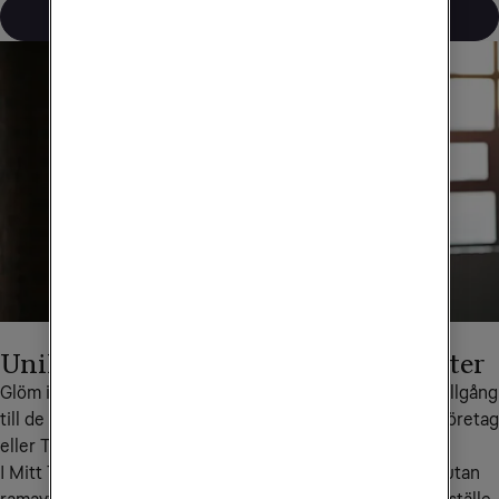
Läs mer
Unikt användbara självservicetjänster
Glöm inte att du som kund hos Tele2 Företag också har tillgång 
till de tidsbesparande självservicetjänsterna Mitt Tele2 Företag 
eller Tele2 Service Online (TSO).
I Mitt Tele2 Företag, som är anpassat för mindre företag utan 