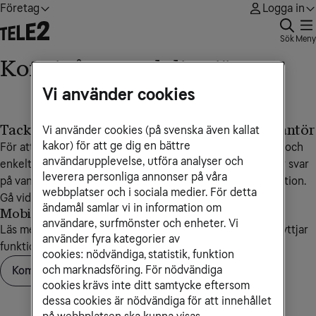
Företag
Logga in
Sök
Meny
Kom igång med din tjänst
Vi använder cookies
Tack för ditt val av Tele2 Företag som leverantör
Vi använder cookies (på svenska även kallat
kakor) för att ge dig en bättre
För att du ska komma igång med din nya tjänst så snabbt och
användarupplevelse, utföra analyser och
enkelt som möjligt har vi tagit fram guider som innehåller svar
leverera personliga annonser på våra
på vanliga frågor, manualer och annan användbar information.
webbplatser och i sociala medier. För detta
Gå vidare genom att välja tjänst nedan.
ändamål samlar vi in information om
Mobiltelefoni
användare, surfmönster och enheter. Vi
Läs mer om SIM-kort, PIN- och PUK-koder, och hur du nyttjar
använder fyra kategorier av
funktionaliteten i ditt företagsabonnemang
cookies: nödvändiga, statistik, funktion
och marknadsföring. För nödvändiga
Kom igång med telefoni
cookies krävs inte ditt samtycke eftersom
dessa cookies är nödvändiga för att innehållet
på webbplatsen ska kunna visas.