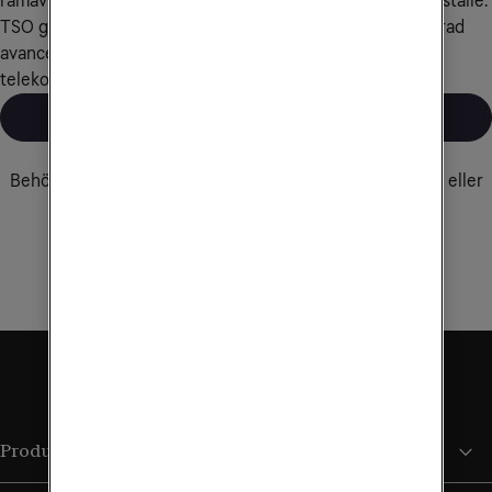
ramavtal, hanterar du alla företagets abonnemang på ett ställe.
TSO ger istället dig som är ramavtalskund tillgång till en rad 
avancerade funktioner för administration av företagets 
telekomtjänster i realtid.
Läs mer
Kontakta kundservice
Behöver du hjälp eller rådgivning? Kontakta oss via mejl eller
ring oss på
90 444
.
Kontakta oss
Produkter och tjänster