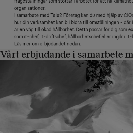
frågeställningar som stöttar i arbetet för att nå klimatneu
organisationer.
I samarbete med Tele2 Företag kan du med hjälp av CIO
hur din verksamhet kan bli bidra till omställningen - där it
är en väg till ökad hållbarhet. Detta passar för dig som e
som it-chef, it-driftschef, hållbarhetschef eller ingår i it
Läs mer om erbjudandet nedan.
Vårt erbjudande i samarbete