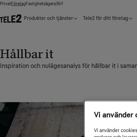
Privat
Företag
Fastighetsägare/Brf
Produkter och tjänster
Tele2 för ditt företag
Hållbar it
Inspiration och nulägesanalys för hållbar it i s
Vi använder 
Vi använder cookies 