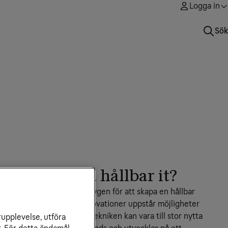
Logga in
Sök
a du tänka på hållbar it?
 av de mest kraftfulla verktygen för att skapa en hållbar 
alisering och tekniska innovationer uppstår möjligheter 
, arbeta och driva företag. Tekniken kan vara till stor nytta 
rupplevelse, utföra