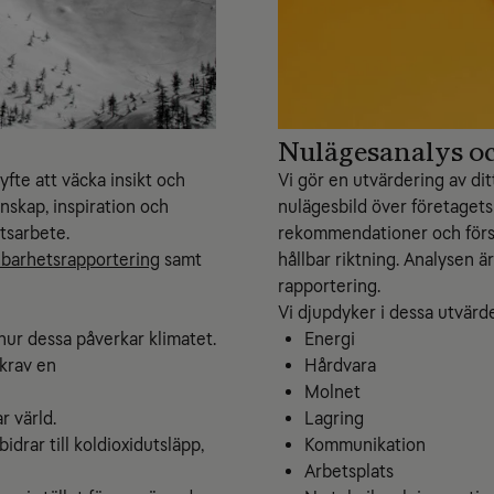
Nulägesanalys o
yfte att väcka insikt och
Vi gör en utvärdering av dit
nskap, inspiration och
nulägesbild över företagets
tsarbete.
rekommendationer och försl
lbarhetsrapportering
samt
hållbar riktning. Analysen 
rapportering.
Vi djupdyker i dessa utvär
hur dessa påverkar klimatet.
Energi
krav en
Hårdvara
Molnet
r värld.
Lagring
drar till koldioxidutsläpp,
Kommunikation
Arbetsplats