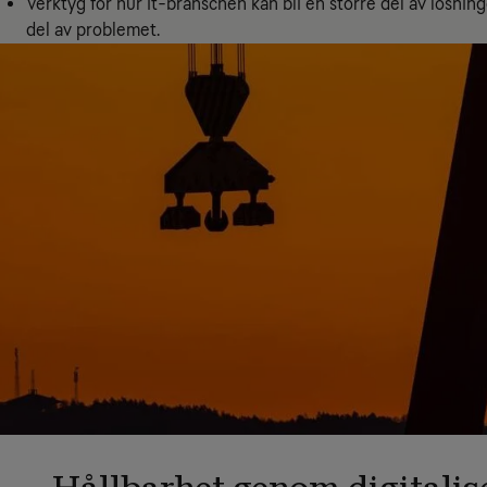
Verktyg för hur it-branschen kan bli en större del av lösninge
del av problemet.