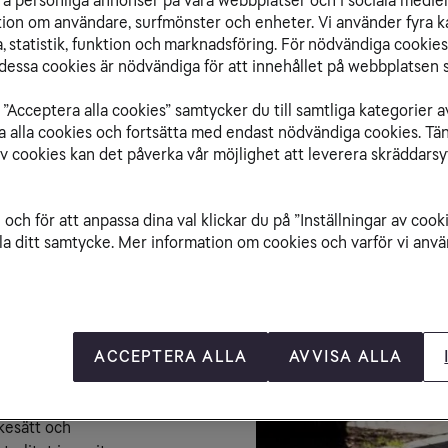
både för samhället o
ra personliga annonser på våra webbplatser och i sociala medie
ation om användare, surfmönster och enheter. Vi använder fyra k
hållbart sätt, som i
 statistik, funktion och marknadsföring. För nödvändiga cookies 
ICT, Information Co
essa cookies är nödvändiga för att innehållet på webbplatsen s
verksamheter idag. I
av världens elförbruk
”Acceptera alla cookies” samtycker du till samtliga kategorier a
snabbare kommer för
isa alla cookies och fortsätta med endast nödvändiga cookies. Tä
Utöver elförbrukning
av cookies kan det påverka vår möjlighet att leverera skräddarsy
tillverka hårdvaror -
avfall och varje år s
Hur kan vi tillsamma
och för att anpassa dina val klickar du på ”Inställningar av cook
Källa: CIOCO2
la ditt samtycke. Mer information om cookies och varför vi använ
n
Vårt gemensamma 
ch var ska man ens 
ACCEPTERA ALLA
AVVISA ALLA
och syftar till att 
ch organisationer 
kesätt och 