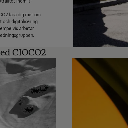
tralitet inom it-
CO2 lära dig mer om 
 och digitalisering 
xempelvis arbetar 
-ledningsgruppen. 
 med CIOCO2