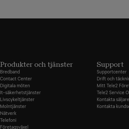
Produkter och tjänster
Support
Bredband
Supportcenter
Contact Center
Drift och täckn
Digitala möten
Mitt Tele2 Före
It-säkerhetstjänster
Tele2 Service O
Livscykeltjänster
Kontakta säljar
Molntjänster
Kontakta kunds
Nätverk
Telefoni
Företagsväxel