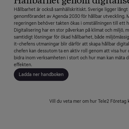
Hållbarhet genom digitalis
Hållbarhet är också samhällskritiskt. Sverige ligger långt f
genomförandet av Agenda 2030 för hållbar utveckling. M
regeringen behöver takten ökas i omställningen till ett h
Digitalisering har en stor påverkan på klimat och miljö, m
samtidigt lösningar för ökad hållbarhet, både miljömässigt
it-chefens utmaningar blir därför att skapa hållbar digita
chefen kan dessutom ta en aktiv roll genom att visa hur di
bidra inom verksamheten i stort och hur man kan mäta d
effekten.
Ladda ner handboken
Vill du veta mer om hur Tele2 Företag ka