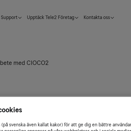
Support
Upptäck Tele2 Företag
Kontakta oss
amarbete med CIOCO2
Varför sk
cookies
Digitalisering är ett
framtid. Genom digit
till nya sätt att leva
(på svenska även kallat kakor) för att ge dig en bättre använda