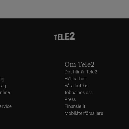
Om Tele2
Det här är Tele2
ing
Hållbarhet
tag
Våra butiker
nline
Jobba hos oss
e
Press
ervice
Finansiellt
Mobilåterförsäljare