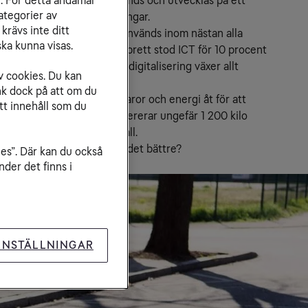
ch klimatet - om den används och utvecklas på ett 
r. För detta ändamål
ategorier av
nte skapar nya klimatutmaningar.
krävs inte ditt
mmunication Technology, används inom nästan alla 
ka kunna visas.
nnan AI började användas brett stod ICT för 10 procent 
ning, och när både AI och digitalisering växer allt 
v cookies. Du kan
brukningen bara att öka.
nk dock på att om du
en går stora mängder råvaror och energi åt för att 
tt innehåll som du
 att tillverka en laptop genererar ungefär 1 200 kilo 
längs 57 miljoner ton e-avfall.
ns skapa en förändring till det bättre?
ies”. Där kan du också
der det finns i
INSTÄLLNINGAR