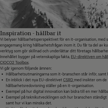
Inspiration - hållbar it
Vi belyser hållbarhetsperspektivet för en it-organisation, med s
engagemang kring hållbarhetsfrågan inom it. Du får ta del av ku
verktyg som gör skillnad och underlättar ditt företags hållbarhe
Innehållet bygger på vetenskapliga fakta,
EU-direktiven om hål
CIOCO2 Toolbox
.
Vi går igenom följande ämnen:
Hållbarhetsutmaningarna som it-branschen står inför, samt 
En inblick i det nya EU-direktivet
CSRD
med insikter om de 
hållbarhetsredovisning ställer på en it-organisation.
Exempel på hur digital innovation kan bidra till en mer hållba
Exempel på teknikutvecklingen och hur branschen ständigt bi
samt hur vi kan minska det.