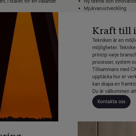
n, i stället för en växande
Ny teknik och innovatio
Mjukvaruutveckling
Kraft til
Tekniken är en möjl
möjligheter. Tekniken
princip varje bransc
processer, system o
Tillsammans med CIOC
upptäcka hur er verk
kan skapa en framtid
Du är välkommen att 
Kontakta oss