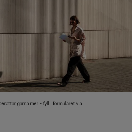
erättar gärna mer - fyll i formuläret via