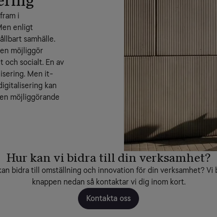
ering
ram i 
en enligt 
ållbart samhälle.
en möjliggör 
 och socialt. En av 
lisering. Men it-
gitalisering kan 
en möjliggörande 
Hur kan vi bidra till din verksamhet?
n bidra till omställning och innovation för din verksamhet? Vi b
knappen nedan så kontaktar vi dig inom kort.
Kontakta oss