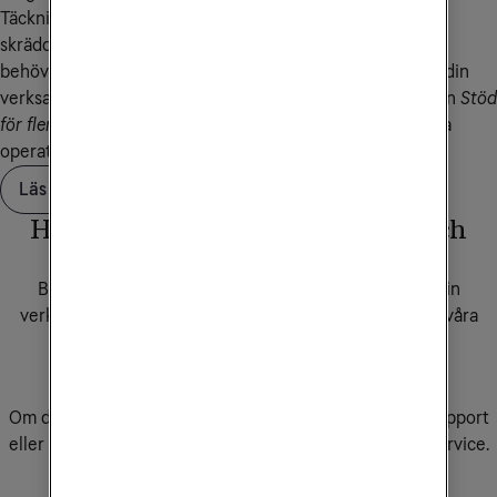
Täckningsförstärkning från Tele2 Företag ger dig en
skräddarsydd lösning som förstärker mobilnätet där det
behövs, inomhus eller utomhus och alltid anpassad efter din
verksamhets förutsättningar. När du väljer tilläggstjänsten
Stöd
för flera operatörer
ingår även täckning för andra svenska
operatörer i tjänsten.
Läs mer om Täckningsförstärkning
Har du frågor om våra tjänster och
produkter?
Behöver du rådgivning för att hitta rätt lösning för din
verksamhet? Boka tid för möte med säljare i någon av våra
butiker, eller fyll i formuläret så kontaktar vi dig.
Boka rådgivning
Om du redan är kund hos Tele2 Företag och behöver support
eller service för dina tjänster ber vi dig kontakta kundservice.
Kontakta kundservice