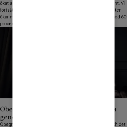
ökat antalet basstationer i Norrland med drygt 140 procent. Vi 
fortsätter även att modernisera vårt 4G-nät, där kapaciteten 
ökar med upp till 300 procent och antalet basstationer med 60 
procent, för både 4G och 5G.
Obegränsade möjligheter med nästa
generations nätverk
Obegränsad uppkoppling ligger till grund för allt vi gör och det 