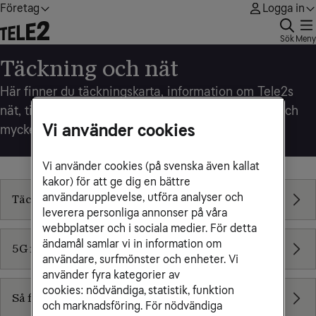
Företag
Logga in
Sök
Meny
Täckning och nät
Här finner du täckningskarta, information om Tele2s
nät, tips för hur du själv kan förbättra täckningen och
Vi använder cookies
mycket mer
Vi använder cookies (på svenska även kallat
kakor) för att ge dig en bättre
användarupplevelse, utföra analyser och
Täckning och drift
leverera personliga annonser på våra
webbplatser och i sociala medier. För detta
ändamål samlar vi in information om
5G från Tele2
användare, surfmönster och enheter. Vi
använder fyra kategorier av
cookies: nödvändiga, statistik, funktion
Så fungerar nätet
och marknadsföring. För nödvändiga