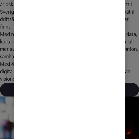
är också det som gör digitaliseringen möjlig. Tele2 var först i 
Sverige med att lansera både 4G och 5G nationellt. Vårt nät är 
driftsäkert, stabilt och snabbt och finns där din verksamhet 
finns.
Med nästa generations nät får vi blixtsnabb överföring av data, 
kortare svarstider och högre säkerhet. 5G ger möjligheter till 
mer avancerade digitala tjänster, starkare säkerhet, innovation, 
samhällsnytta och klimatnytta.
Med 4G kom idéerna om uppkopplade enheter och 
digitaliserade, effektiva och resurssnåla flöden. Med 5G kan 
visionerna bli verklighet.
Läs mer om 5G