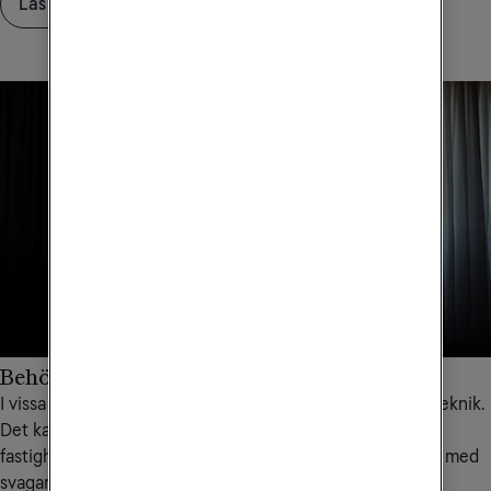
Läs intervjun med vår expert Björn Lindberg
Behöver du förstärka täckningen inomhus?
I vissa fall behöver mobilnätet kompletteras med annan teknik.
Det kan bero på flera faktorer, som byggnadsmaterial i en
fastighet, att lokalen ligger under mark eller i ett område med
svagare täckning.