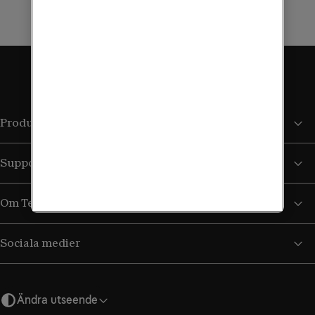
Produkter och tjänster
Support
Om Tele2
Sociala medier
Ändra utseende