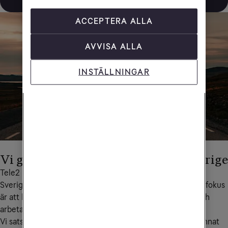
Upptäck 5G från Tele2
ACCEPTERA ALLA
AVVISA ALLA
INSTÄLLNINGAR
Vi ger dig bättre täckning i hela Sverige
Tele2 har idag ett mobilnät som täcker 99,9 procent av 
Sveriges befolkning och 90 procent av Sveriges yta. Vårt fokus 
är att bygga täckning och kapacitet där människor bor och 
arbetar.
Vi satsar mycket på nätet i norra Sverige och har bland annat 