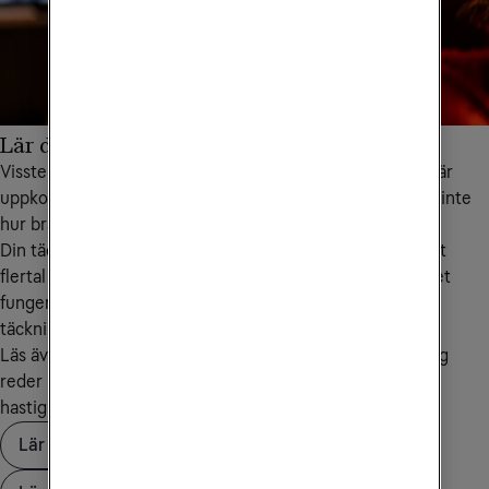
Lär dig mer om täckning och nät
Visste du att staplarna på mobilskärmen indikerar om du är
uppkopplad mot ett högfrekvens- eller lågfrekvensband, inte
hur bra täckning du har?
Din täckning och hastigheten i mobilnätet påverkas av ett
flertal faktorer. Läs vidare för att lära dig mer om hur nätet
fungerar och vad du själv kan göra om du upplever dålig
täckning.
Läs även intervjun där vår täckningsexpert Björn Lindberg
reder ut begrepp och frågetecken kring täckning och
hastigheter.
Lär dig hur nätet fungerar