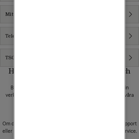
Mitt Tele2 Företag
Tele2 Service Online (TSO)
TSO - Mina sidor
Har du frågor om våra tjänster och
produkter?
Behöver du rådgivning för att hitta rätt lösning för din
verksamhet? Boka tid för möte med säljare i någon av våra
butiker, eller fyll i formuläret så kontaktar vi dig.
Boka rådgivning
Om du redan är kund hos Tele2 Företag och behöver support
eller service för dina tjänster ber vi dig kontakta kundservice.