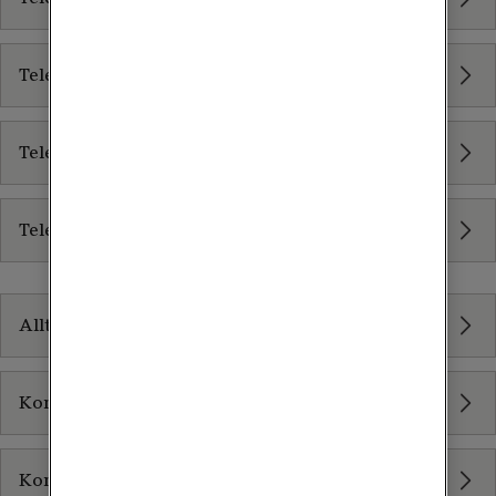
Tele2 Cloud Contact Center Zisson
Tele2 Contact Center Artvise
Tele2 Mitel Contact Center MiCCE
Digitala möten
Allt inom Digitala möten
Kommunikation som tjänst
Konsulttjänster