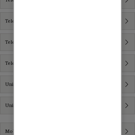
Tele2 Växel för medelstora företag
Tele2 Växel för större företag
Tele2 Växel Mitel
Unified Communication
Unified Endpoint Management
E-handel för mindre företag
Mobilt bredband 5G - mindre företag