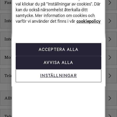
Fast bredband via fiber
val klickar du på ”Inställningar av cookies”. Där
kan du också närsomhelst återkalla ditt
samtycke. Mer information om cookies och
Internet Access - Dedikerad Fiber
varför vi använder det finns i vår
cookiepolicy
Internet Access Wireless
ACCEPTERA ALLA
Mobilt bredband 5G - mindre företag
AVVISA ALLA
Tele2 Säker
INSTÄLLNINGAR
Contact Center
Allt inom Contact Center
Tele2 Cloud Contact Center Genesys