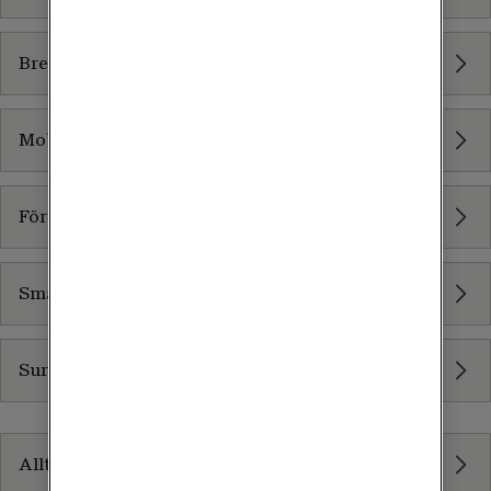
Bredband via fiber
Mobilabonnemang
Företagstelefoner
Smartwatches
Surfplattor
Självservicetjänster
Allt inom Självservicetjänster