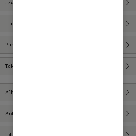
It-drift
It-infrastruktur som tjänst
Publikt moln - Scaleway
Tele2 Molnbackup
Nätverkstjänster
Allt inom Nätverkstjänster
Autentisering
Integration Services