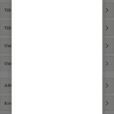
Tilläggsabonnemang för klocka
Tilläggstjänster för mobiltelefoni
Unified Communication
Unified Endpoint Management
Växel
Allt inom Växel
Kommunikation som tjänst