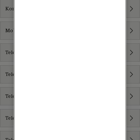
Konsulttjänster
Mobile Extension
Tele2 Svarsservice
Tele2 Teams Connect
Tele2 Ai-receptionist
Tele2 Växel Ascom
Tele2 Växel för mindre företag