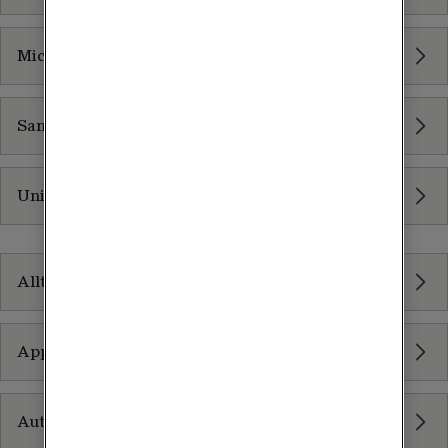
Microsoft Teams
Samverkanstjänster
Unified Communication
It-säkerhet
Allt inom It-säkerhet
Apple Auto Enrollment
Autentisering