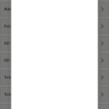
Nätverk som tjänst (NaaS)
Privata mobila nät
SD-Branch
SD-WAN
Tele2 Guest Access Portal
Tele2 Service och Support