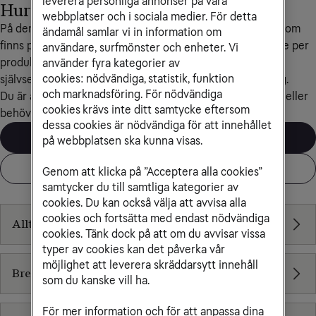
leverera personliga annonser på våra
Hur kan vi hjälpa dig?
webbplatser och i sociala medier. För detta
På denna sida finner du samtliga produkter och tjänster som 
ändamål samlar vi in information om
finns presenterade på Tele2 Företags webbplats, indelade per 
användare, surfmönster och enheter. Vi
produktkategori. Här finner du även länkar till våra 
använder fyra kategorier av
cookies: nödvändiga, statistik, funktion
självserviceportaler samt vår e-handel för mindre företag.
och marknadsföring. För nödvändiga
Du är alltid välkommen att kontakta oss om du har frågor eller 
cookies krävs inte ditt samtycke eftersom
behöver ytterligare hjälp.
dessa cookies är nödvändiga för att innehållet
Kontakta kundservice
på webbplatsen ska kunna visas.
Kontakta säljare
Genom att klicka på ”Acceptera alla cookies”
samtycker du till samtliga kategorier av
Bredband
cookies. Du kan också välja att avvisa alla
cookies och fortsätta med endast nödvändiga
Allt inom Bredband
cookies. Tänk dock på att om du avvisar vissa
typer av cookies kan det påverka vår
möjlighet att leverera skräddarsytt innehåll
Bredband via 5G - för ramavtal
som du kanske vill ha.
För mer information och för att anpassa dina