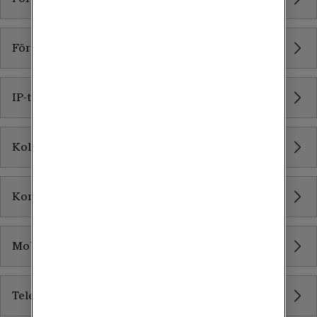
Företagstelefoner
IP-telefoni
Kollega
Kommunikation som tjänst
Mobil som tjänst
Telefoni i Teams