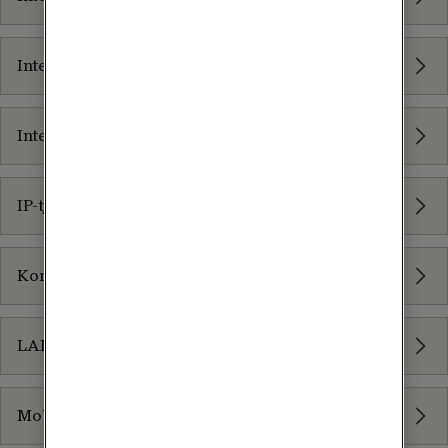
Internet Access - Dedikerad fiber
Internet Access Wireless
IP-tjänster
Konsulttjänster
LAN och WLAN
Mobilt VPN