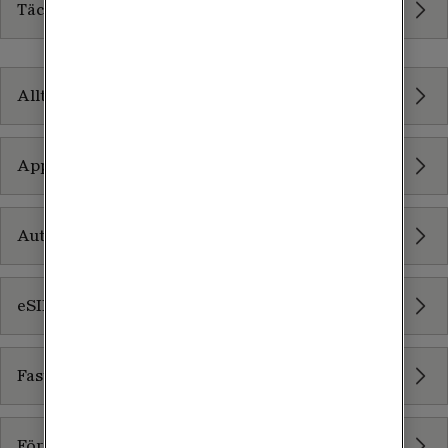
Täckningsförstärkning
Telefoni
Allt inom Telefoni
Apple Auto Enrollment
Auto Enrollment
eSIM
Fast telefoni
Företagsabonnemang