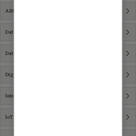
Allt inom Molntjänster
Datacenter
Datacenter som tjänst
Digital arbetsplats som tjänst
Internet of Things
IoT Bas