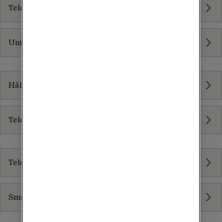
Tele2 Säker
Unified Endpoint Management
Livscykeltjänster
Hållbar it
Tele2 Återtag
Meddelandetjänster
Tele2 Interaktiva meddelanden RCS
Sms-tjänster
Molntjänster