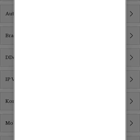
Auto Enrollment
Brandvägg för företag
DDos-skydd
IP VPN
Konsulttjänster
Mobilt VPN