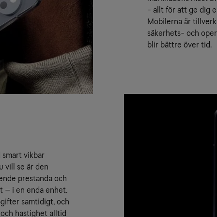
- allt för att ge dig
Mobilerna är tillverk
säkerhets- och opera
blir bättre över tid.
smart vikbar 
vill se är den 
ående prestanda och 
lt – i en enda enhet.
ifter samtidigt, och 
 och hastighet alltid 