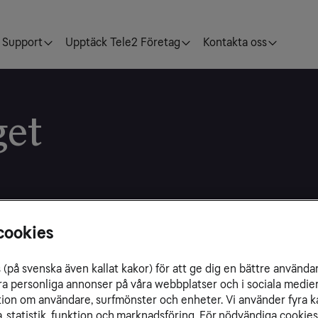
Support
Upptäck Tele2 Företag
Kontakta oss
get
cookies
(på svenska även kallat kakor) för att ge dig en bättre använda
ra personliga annonser på våra webbplatser och i sociala medie
ation om användare, surfmönster och enheter. Vi använder fyra k
 statistik, funktion och marknadsföring. För nödvändiga cookies 