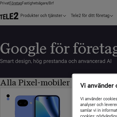
Privat
Företag
Fastighetsägare/Brf
Produkter och tjänster
Tele2 för ditt företag
Google för företa
Smart design, hög prestanda och anvancerad AI
Alla Pixel-mobiler
Vi använder 
Vi använder cookies 
analyser och levere
samlar vi in inform
cookies: nödvändiga,