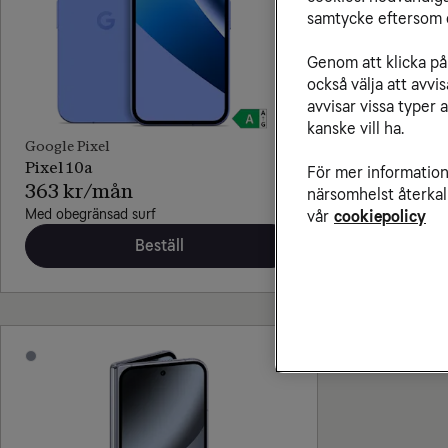
samtycke eftersom d
Genom att klicka på 
också välja att avv
avvisar vissa typer 
kanske vill ha.
Google Pixel
Google Pixe
Pixel 10a
Pixel 10 P
För mer information 
363 kr/mån
419 kr/
närsomhelst återkal
Med obegränsad surf
Med obegrän
vår
cookiepolicy
Beställ