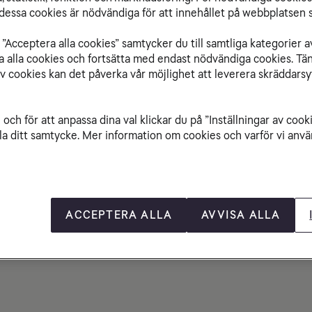
essa cookies är nödvändiga för att innehållet på webbplatsen s
”Acceptera alla cookies” samtycker du till samtliga kategorier a
isa alla cookies och fortsätta med endast nödvändiga cookies. Tä
av cookies kan det påverka vår möjlighet att leverera skräddarsy
l
Google Pixel
ro
Pixel 10 Pro XL
och för att anpassa dina val klickar du på ”Inställningar av cook
mån
475 kr/mån
la ditt samtycke. Mer information om cookies och varför vi använ
sad surf
Med obegränsad surf
Beställ
Beställ
ACCEPTERA ALLA
AVVISA ALLA