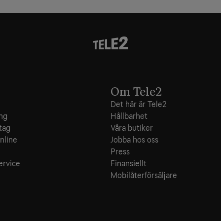
Om Tele2
Det här är Tele2
ing
Hållbarhet
tag
Våra butiker
nline
Jobba hos oss
e
Press
ervice
Finansiellt
Mobilåterförsäljare