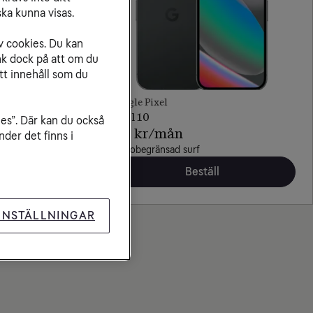
ka kunna visas.
v cookies. Du kan
nk dock på att om du
tt innehåll som du
Google Pixel
Pixel 10
ies”. Där kan du också
379 kr/mån
der det finns i
Med obegränsad surf
Beställ
INSTÄLLNINGAR