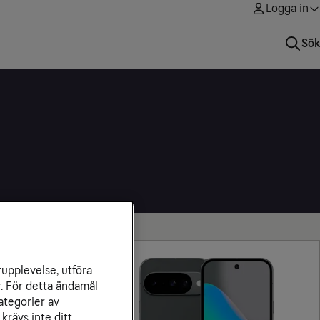
Logga in
Sök
rupplevelse, utföra
r. För detta ändamål
ategorier av
krävs inte ditt