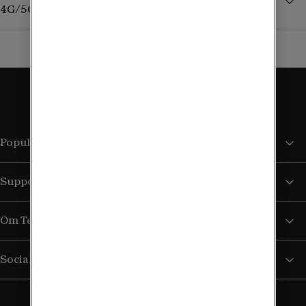
4G/5G?
Populära sidor
Support
Om Tele2
Sociala medier