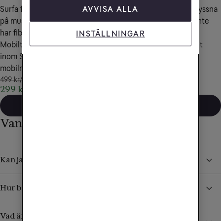
AVVISA ALLA
Surfa från sommarstugan, streama film på tågresan eller lyssna 
på musik i båten. Eller använd som fast bredband om du inte 
har fiber till bostaden.
INSTÄLLNINGAR
Mobilt bredband är ett wifi som du kan ta med dig överallt 
inom Sverige där det finns 5G- eller 4G-täckning i vårt 
mobilnät. Alltid obegränsad surf!
499 kr/mån
299 kr/mån i 24 mån
Mobilt bredband
Vanliga frågor och svar
Kan jag köpa ett mobilt bredband med en surfplatta?
Hur beställer jag ett extra datakort till min surfplatta?
Vad är det för skillnad på surfplattor med wifi eller