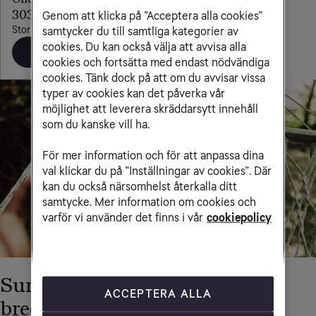
303 kr/mån
Genom att klicka på ”Acceptera alla cookies”
Storm Blue
samtycker du till samtliga kategorier av
cookies. Du kan också välja att avvisa alla
Beställ
cookies och fortsätta med endast nödvändiga
cookies. Tänk dock på att om du avvisar vissa
typer av cookies kan det påverka vår
möjlighet att leverera skräddarsytt innehåll
som du kanske vill ha.
För mer information och för att anpassa dina
val klickar du på ”Inställningar av cookies”. Där
kan du också närsomhelst återkalla ditt
samtycke. Mer information om cookies och
varför vi använder det finns i vår
cookiepolicy
Surfa var du vill med mobilt
ACCEPTERA ALLA
bredband