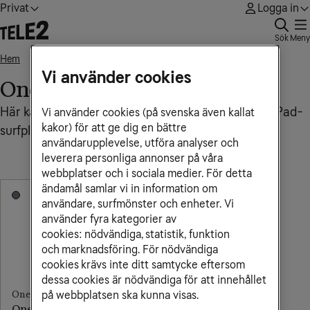
Privat
Logga in
Sök
Meny
Hem
OnePlus Pad
• • •
Vi använder cookies
OnePlus Pad
Här kan du som är kund hos oss köpa en OnePlus Pad-
Vi använder cookies (på svenska även kallat
kakor) för att ge dig en bättre
användarupplevelse, utföra analyser och
leverera personliga annonser på våra
webbplatser och i sociala medier. För detta
ändamål samlar vi in information om
användare, surfmönster och enheter. Vi
använder fyra kategorier av
cookies: nödvändiga, statistik, funktion
och marknadsföring. För nödvändiga
cookies krävs inte ditt samtycke eftersom
dessa cookies är nödvändiga för att innehållet
på webbplatsen ska kunna visas.
OnePlus
OnePlus Pad 3