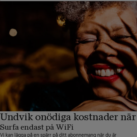
Undvik onödiga kostnader när
Surfa endast på WiFi
Vi kan lägga på en spärr på ditt abonnemang när du är