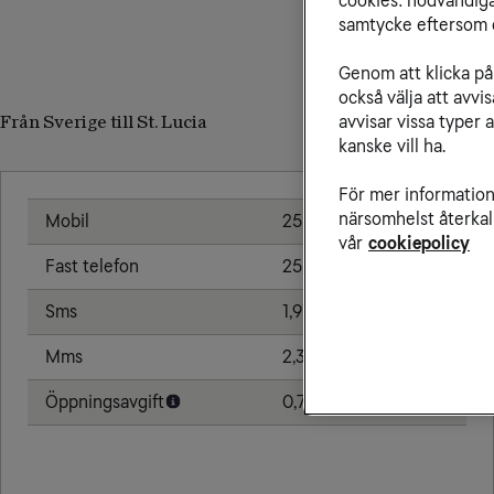
cookies: nödvändiga,
samtycke eftersom d
Genom att klicka på 
också välja att avv
avvisar vissa typer 
Från Sverige till St. Lucia
kanske vill ha.
För mer information 
närsomhelst återkal
Mobil
25,00 kr/min
vår
cookiepolicy
Fast telefon
25,00 kr/min
Sms
1,91 kr
Mms
2,39 kr
Öppningsavgift
0,79 kr