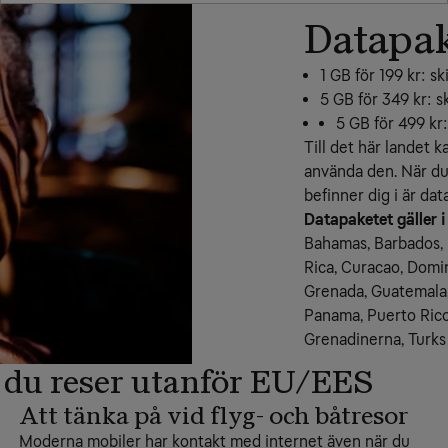
Datapak
1 GB för 199 kr: s
5 GB för 349 kr: s
5 GB för 499 kr
Till det här landet k
använda den. När du
befinner dig i är dat
Datapaketet gäller i
Bahamas, Barbados, 
Rica, Curacao, Domin
Grenada, Guatemala,
Panama, Puerto Rico,
Grenadinerna, Turks 
 du reser utanför EU/EES
Att tänka på vid flyg- och båtresor
Moderna mobiler har kontakt med internet även när du