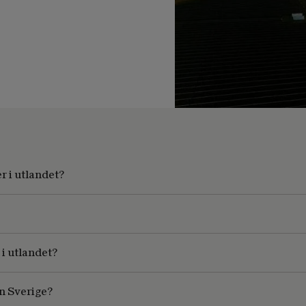
r i utlandet?
 i utlandet?
n Sverige?