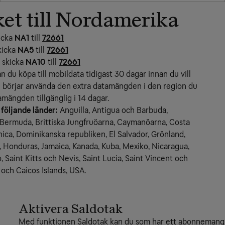
et till Nordamerika
kicka
NA1
till
72661
kicka
NA5
till
72661
: skicka
NA10
till
72661
an du köpa till mobildata tidigast 30 dagar innan du vill 
 börjar använda den extra datamängden i den region du 
amängden tillgänglig i 14 dagar.
 följande länder:
 Anguilla, Antigua och Barbuda, 
Bermuda, Brittiska Jungfruöarna, Caymanöarna, Costa 
ica, Dominikanska republiken, El Salvador, Grönland, 
 Honduras, Jamaica, Kanada, Kuba, Mexiko, Nicaragua, 
 Saint Kitts och Nevis, Saint Lucia, Saint Vincent och 
och Caicos Islands, USA.
Aktivera Saldotak
Med funktionen Saldotak kan du som har ett abonnemang