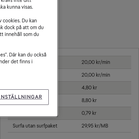
krävs inte ditt
ka kunna visas.
v cookies. Du kan
nk dock på att om du
tt innehåll som du
Priser inom St. Lucia
ies”. Där kan du också
der det finns i
Ringa samtal
20,00 kr/min
Ta emot samtal
20,00 kr/min
Sms
4,80 kr
INSTÄLLNINGAR
Mms
8,80 kr
Öppningsavgift
0,79 kr
Surfa utan surfpaket
29,95 kr/MB