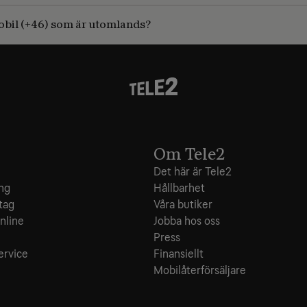
 mobil (+46) som är utomlands?
Om Tele2
Det här är Tele2
ing
Hållbarhet
tag
Våra butiker
nline
Jobba hos oss
e
Press
ervice
Finansiellt
Mobilåterförsäljare