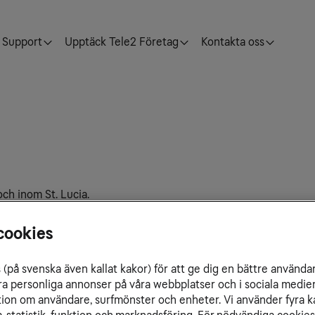
Support
Upptäck Tele2 Företag
Kontakta oss
och inom St. Lucia.
cookies
(på svenska även kallat kakor) för att ge dig en bättre använda
ra personliga annonser på våra webbplatser och i sociala medie
ation om användare, surfmönster och enheter. Vi använder fyra k