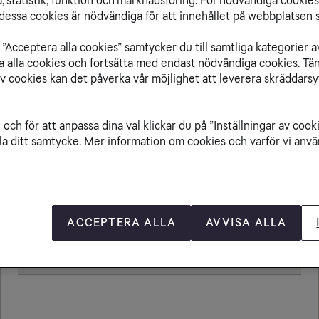
 statistik, funktion och marknadsföring. För nödvändiga cookies 
essa cookies är nödvändiga för att innehållet på webbplatsen s
”Acceptera alla cookies” samtycker du till samtliga kategorier a
isa alla cookies och fortsätta med endast nödvändiga cookies. Tä
Från St. Lucia till
av cookies kan det påverka vår möjlighet att leverera skräddarsy
och för att anpassa dina val klickar du på ”Inställningar av cook
la ditt samtycke. Mer information om cookies och varför vi använ
Ringa samtal
20,00 kr/min
Ta emot samtal
20,00 kr/min
Sms
4,80 kr
ACCEPTERA ALLA
AVVISA ALLA
Mms
8,80 kr
Öppningsavgift
0,79 kr