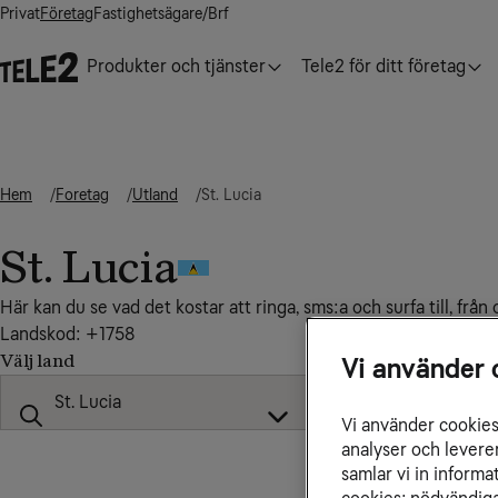
Privat
Företag
Fastighetsägare/Brf
Produkter och tjänster
Tele2 för ditt företag
Hem
Foretag
Utland
St. Lucia
St. Lucia
Här kan du se vad det kostar att ringa, sms:a och surfa till, från 
Landskod: +1758
Välj land
Vi använder 
Vi använder cookies 
analyser och levere
samlar vi in inform