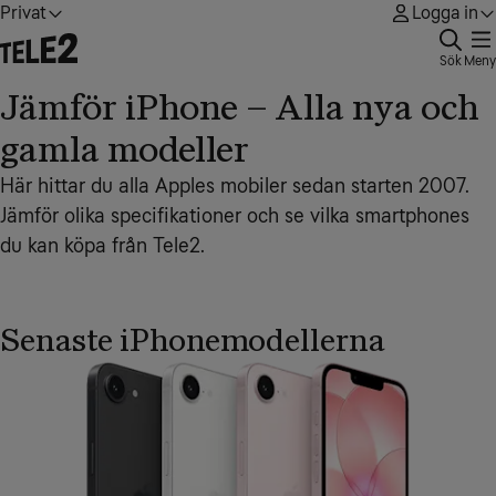
Privat
Logga in
Sök
Meny
Jämför iPhone – Alla nya och
gamla modeller
Här hittar du alla Apples mobiler sedan starten 2007.
Jämför olika specifikationer och se vilka smartphones
du kan köpa från Tele2.
Senaste iPhonemodellerna