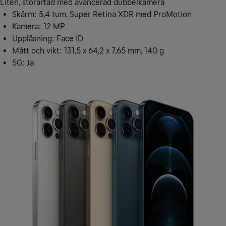
Liten, storartad med avancerad dubbelkamera
Skärm: 5,4 tum, Super Retina XDR med ProMotion
Kamera: 12 MP
Upplåsning: Face ID
Mått och vikt: 131,5 x 64,2 x 7,65 mm, 140 g
5G: Ja