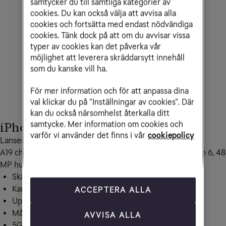
samtycker du till samtliga kategorier av
cookies. Du kan också välja att avvisa alla
cookies och fortsätta med endast nödvändiga
cookies. Tänk dock på att om du avvisar vissa
typer av cookies kan det påverka vår
möjlighet att leverera skräddarsytt innehåll
som du kanske vill ha.
För mer information och för att anpassa dina
val klickar du på ”Inställningar av cookies”. Där
kan du också närsomhelst återkalla ditt
samtycke. Mer information om cookies och
iPhone 17
varför vi använder det finns i vår
cookiepolicy
Lanseringsår 2025
A19 chip, Ceramic Shield 2, stöd för Wi-Fi 7 och Bluetooth 6, 48
MP huvudkamera
Skärm: 6,3 tum, Super Retina XDR
Kamera: Avancerat dubbelkamerasystem
ACCEPTERA ALLA
Upplåsning: Face ID
Mått och vikt: 149,6 x 71,5 x 7,95 mm, 177 g
AVVISA ALLA
5G: Ja