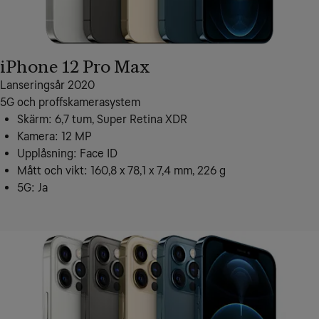
iPhone 12 Pro Max
Lanseringsår 2020
5G och proffskamerasystem
Skärm: 6,7 tum, Super Retina XDR
Kamera: 12 MP
Upplåsning: Face ID
Mått och vikt: 160,8 x 78,1 x 7,4 mm, 226 g
5G: Ja