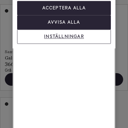
ACCEPTERA ALLA
AVVISA ALLA
INSTÄLLNINGAR
Samsung
Samsung
Galaxy Tab S10 FE 5G
Galaxy Tab S9+ Wifi
366 kr/mån
516 kr/mån
Grå
Grå
Beställ
Beställ