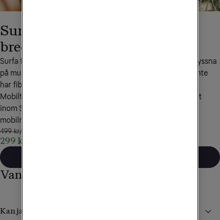
Surfa var du vill med mobilt
bredband
Surfa från sommarstugan, streama film på tågresan eller lyssna 
på musik i båten. Eller använd som fast bredband om du inte 
har fiber till bostaden.
Mobilt bredband är ett wifi som du kan ta med dig överallt 
inom Sverige där det finns 5G- eller 4G-täckning i vårt 
mobilnät. Alltid obegränsad surf!
499 kr/mån
299 kr/mån i 24 mån
Mobilt bredband
Vanliga frågor och svar
Kan jag köpa ett mobilt bredband med en surfplatta?