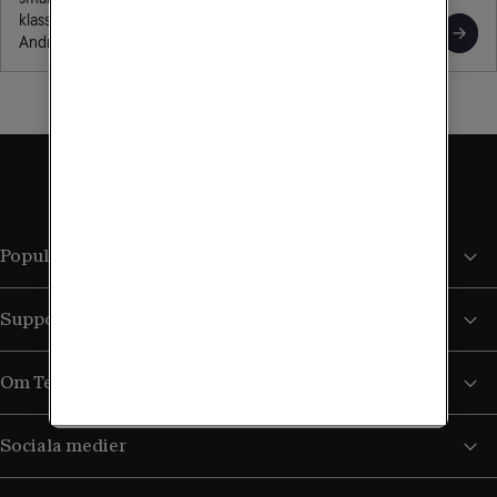
klassisk design och det självklara valet för dig med en
Androidmobil.
Populära sidor
Support
Om Tele2
Sociala medier