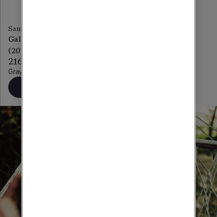
Samsung
Galaxy Tab S6 Lite
(2022)
216 kr/mån
Gray
Beställ