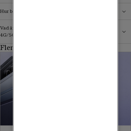
Hur beställer jag ett extra datakort till min surfplatta?
Vad är det för skillnad på surfplattor med wifi eller
4G/5G?
Fler produkter från Samsung