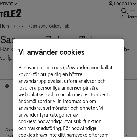
Privat
Logga in
Sök
Meny
Hem
Samsung Galaxy Tab
• • •
Samsung Galaxy Tab
Här kan du som är kund hos oss köpa en Galaxy Tab-
Vi använder cookies
surfplatta
Vi använder cookies (på svenska även kallat
kakor) för att ge dig en bättre
användarupplevelse, utföra analyser och
leverera personliga annonser på våra
webbplatser och i sociala medier. För detta
ändamål samlar vi in information om
användare, surfmönster och enheter. Vi
använder fyra kategorier av
cookies: nödvändiga, statistik, funktion
och marknadsföring. För nödvändiga
Samsung
Samsung
cookies krävs inte ditt samtycke eftersom
Galaxy Tab S11 Ultra 5G
Galaxy Tab S10 Lite 5G