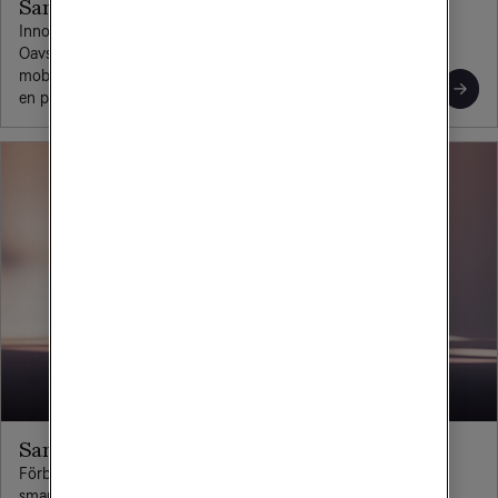
Samsung Galaxy-mobiler
Innovation, styrka och bredd. Samsung har något för alla.
Oavsett prisklass du väljer kan du vara säker på att du får en
mobil med många smarta funktioner. Det självklara valet för
en pålitlig mobil.
Samsung Galaxy Watch
Förbättra hälsan och få upp vardagsmotionen med en
smartwatch. Samsung Galaxy Watch är en snygg klocka med