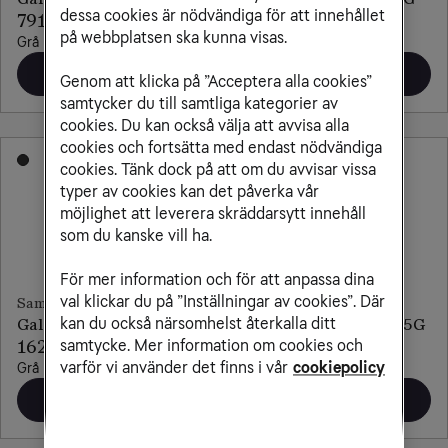
dessa cookies är nödvändiga för att innehållet
791 kr/mån
241 kr/mån
på webbplatsen ska kunna visas.
Grå
Grå
Beställ
Beställ
Genom att klicka på ”Acceptera alla cookies”
samtycker du till samtliga kategorier av
cookies. Du kan också välja att avvisa alla
cookies och fortsätta med endast nödvändiga
cookies. Tänk dock på att om du avvisar vissa
typer av cookies kan det påverka vår
möjlighet att leverera skräddarsytt innehåll
som du kanske vill ha.
För mer information och för att anpassa dina
val klickar du på ”Inställningar av cookies”. Där
Samsung
Samsung
kan du också närsomhelst återkalla ditt
Galaxy Tab A11+ 5G
Galaxy Tab S10 Ultra 5G
samtycke. Mer information om cookies och
162 kr/mån
791 kr/mån
varför vi använder det finns i vår
cookiepolicy
Grå
Grå
Beställ
Beställ