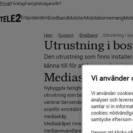
Privat
Företag
Fastighetsägare/Brf
Erbjudanden
Bredband
Mobiler
Mobilabonnemang
Mobi
Hem
Support
Bredband
Utrustning i bo
Utrustning i bo
Den utrustning som finns installer
känna till för att kunna administre
Mediaskåp
Vi använder 
Nybyggda fastigheter får ett mediaskåp ins
Vi använder cookies 
utrustning som behövs för att dina tjänste
analyser och levere
varierar beroende på var du bor. Mediaskåpe
samlar vi in inform
ovanför entrédörren eller i ett förråd i din
cookies: nödvändiga,
mediaskåp.
samtycke eftersom d
Mediaskåpet innehåller ett centralt dataut
mediaomvandlare och en router eller telef
Genom att klicka på 