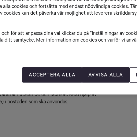
isa alla cookies och fortsätta med endast nödvändiga cookies. Tä
av cookies kan det påverka vår möjlighet att leverera skräddarsy
d patchpanel) som finns i mediaskåpet styr du
Re
das. Kopplingspanelen har ett flertal
Ko
numrerad ingång är kopplad till ett data-uttag
och för att anpassa dina val klickar du på ”Inställningar av cook
me
t rum någonstans i bostaden.
la ditt samtycke. Mer information om cookies och varför vi använ
Te
te
ttag placerade. Det är till dessa uttag du
v. Det nummer som står på data-uttaget sitter
en med samma nummer.
ACCEPTERA ALLA
AVVISA ALLA
re
rierar i utseende och fabrikat. Med hjälp av
5) i bostaden som ska användas.