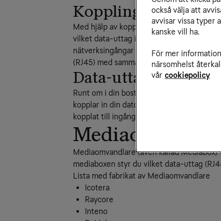
Kopplingspanel
också välja att avv
avvisar vissa typer 
Med hjälp av kopplingspanelen (även kalla
kanske vill ha.
vilket data-uttag i bostaden som ska använ
nätverksingångar som är numrerade. Varje 
För mer information 
(RJ45) med samma nummer placerad i någo
närsomhelst återkal
Data-uttag
vår
cookiepolicy
Runt om i din bostad finns ett antal data-u
kopplar in din dator eller digitalbox för t
kopplat till ingången på kopplingspanel
Mediaomvandla
Mediaomvandlare (även kallad Mediabox) va
mediaboxen styr du vilket data-uttag (RJ4
Lista med fabrikat av Mediaomvandlare
Icotera
Raycore
Inteno