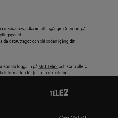
på mediaomvandlaren till ingången (numret på
pplingspanel
 valda datauttaget och slå sedan igång din
ar kan du logga in på
Mitt Tele2
och kontrollera
u information för just din utrustning.