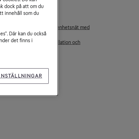
nk dock på att om du
tt innehåll som du
laterade artiklar
ppla in din utrustning i lägenhetsnät med
ies”. Där kan du också
diaskåp
der det finns i
le2 Heminstallation - installation och
knisk hjälp i hemmet
INSTÄLLNINGAR