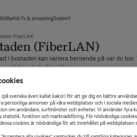
Support
ltillbehör
Tv & streaming
staden (FiberLAN)
staden (FiberLAN)
ad i bostaden kan variera beroende på var du bor. V
ra och koppla in dina tjänster.
De
cookies
Me
tallerat i bostaden som innehåller all
Me
(på svenska även kallat kakor) för att ge dig en bättre använda
r ska fungera. Var mediaskåpet är placerad
Tr
ra personliga annonser på våra webbplatser och i sociala medie
t sitter vanligtvis vid ingången till bostaden,
Te
ation om användare, surfmönster och enheter. Vi använder fyra k
 bostad. Äldre fastigheter kan sakna ett
Så
 statistik, funktion och marknadsföring. För nödvändiga cookies 
Di
essa cookies är nödvändiga för att innehållet på webbplatsen s
tag (RJ45), en kopplingspanel, eventuellt en
oniadapter.
”Acceptera alla cookies” samtycker du till samtliga kategorier a