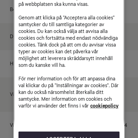
på webbplatsen ska kunna visas.
Boxtyp
HDTV
Genom att klicka på ”Acceptera alla cookies”
samtycker du till samtliga kategorier av
cookies. Du kan också välja att avvisa alla
Display
Nej
cookies och fortsätta med endast nödvändiga
cookies. Tänk dock på att om du avvisar vissa
typer av cookies kan det påverka vår
möjlighet att leverera skräddarsytt innehåll
Hårddisk
Nej
som du kanske vill ha.
För mer information och för att anpassa dina
val klickar du på ”Inställningar av cookies”. Där
1080p, 1080i, 720p,
kan du också närsomhelst återkalla ditt
Videoupplösning
576p, 576i
samtycke. Mer information om cookies och
varför vi använder det finns i vår
cookiepolicy
Videoformat
MPEG-2 och MPEG-4