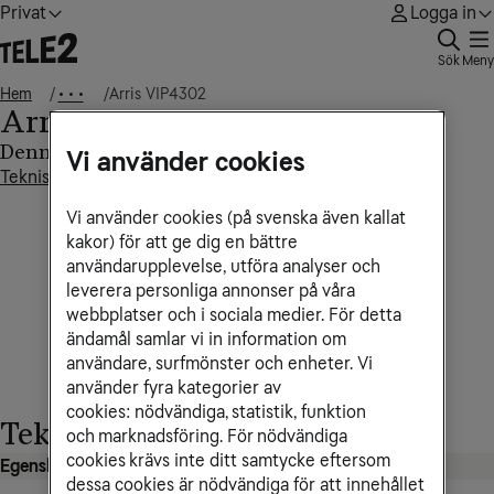
Privat
Logga in
Sök
Meny
Hem
Arris VIP4302
• • •
Arris VIP4302
Denna artikel innehåller
Vi använder cookies
Tekniska specifikationer
Vi använder cookies (på svenska även kallat
kakor) för att ge dig en bättre
användarupplevelse, utföra analyser och
leverera personliga annonser på våra
webbplatser och i sociala medier. För detta
ändamål samlar vi in information om
användare, surfmönster och enheter. Vi
använder fyra kategorier av
cookies: nödvändiga, statistik, funktion
Tekniska specifikationer
och marknadsföring. För nödvändiga
cookies krävs inte ditt samtycke eftersom
Egenskaper
dessa cookies är nödvändiga för att innehållet