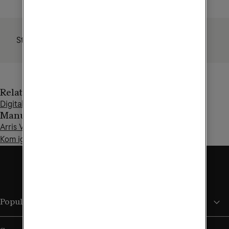
Standby
0,27W
Relaterade artiklar
Digitalboxar och tv-moduler
Manualer och guider
Arris VIP4302 - Installationsguide
Kom igång med Arris VIP4302
Populära sidor