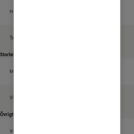
HDTV
Ja
Text-tv
Ja
Storlek
Mått
130x26 mm
Vikt
210g
Övrigt
Vid drift
2,5W