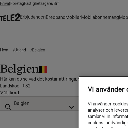
Privat
Företag
Fastighetsägare/Brf
Erbjudanden
Bredband
Mobiler
Mobilabonnemang
Mobi
Hem
Utland
Belgien
Belgien
Här kan du se vad det kostar att ringa, sms:a och surfa till, från
Landskod: +32
Vi använder 
Välj land
Vi använder cookies 
analyser och levere
samlar vi in inform
cookies: nödvändiga,