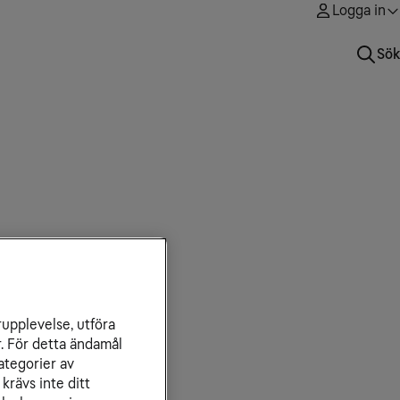
Logga in
Sök
rupplevelse, utföra
r. För detta ändamål
ategorier av
krävs inte ditt