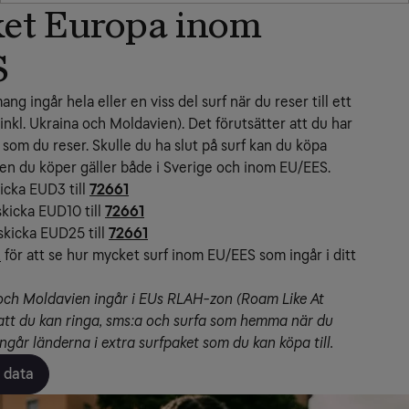
et Europa inom
S
g ingår hela eller en viss del surf när du reser till ett 
nkl. Ukraina och Moldavien). Det förutsätter att du har 
som du reser. Skulle du ha slut på surf kan du köpa 
fen du köper gäller både i Sverige och inom EU/EES.
kicka EUD3 till
72661
skicka EUD10 till
72661
skicka EUD25 till
72661
2
 för att se hur mycket surf inom EU/EES som ingår i ditt 
och Moldavien ingår i EUs RLAH-zon (Roam Like At 
att du kan ringa, sms:a och surfa som hemma när du 
ingår länderna i extra surfpaket som du kan köpa till.
 data