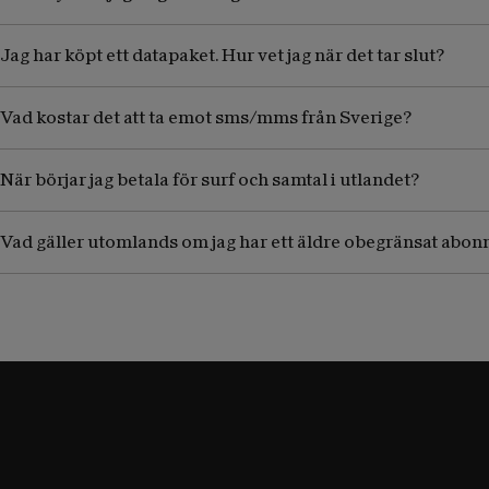
Jag har köpt ett datapaket. Hur vet jag när det tar slut?
Vad kostar det att ta emot sms/mms från Sverige?
När börjar jag betala för surf och samtal i utlandet?
Vad gäller utomlands om jag har ett äldre obegränsat abo