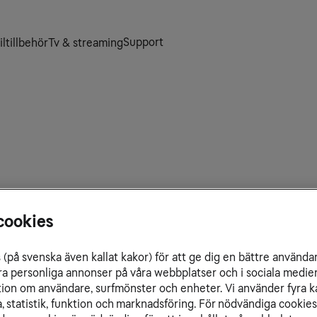
Support
ltillbehör
Tv & streaming
 och inom Belgien.
cookies
(på svenska även kallat kakor) för att ge dig en bättre använda
ra personliga annonser på våra webbplatser och i sociala medie
ation om användare, surfmönster och enheter. Vi använder fyra k
 statistik, funktion och marknadsföring. För nödvändiga cookies 