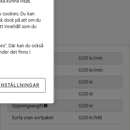
ka kunna visas.
v cookies. Du kan
nk dock på att om du
tt innehåll som du
Priser inom Belgien
ies”. Där kan du också
der det finns i
Ringa samtal
0,00 kr/min
Ta emot samtal
0,00 kr/min
Skicka sms
0,00 kr
INSTÄLLNINGAR
Skicka mms
0,00 kr
Öppningsavgift
0,00 kr
Surfa utan surfpaket
0,00 kr/MB