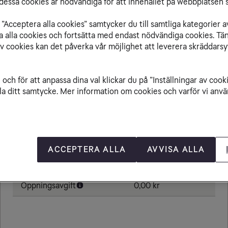
essa cookies är nödvändiga för att innehållet på webbplatsen s
”Acceptera alla cookies” samtycker du till samtliga kategorier a
isa alla cookies och fortsätta med endast nödvändiga cookies. Tä
av cookies kan det påverka vår möjlighet att leverera skräddarsy
Från Belgien till
och för att anpassa dina val klickar du på ”Inställningar av cook
la ditt samtycke. Mer information om cookies och varför vi använ
Ringa samtal
0,00 kr/min
Ta emot samtal
0,00 kr/min
Skicka sms
0,00 kr
ACCEPTERA ALLA
AVVISA ALLA
Skicka mms
0,00 kr
Öppningsavgift
0,00 kr