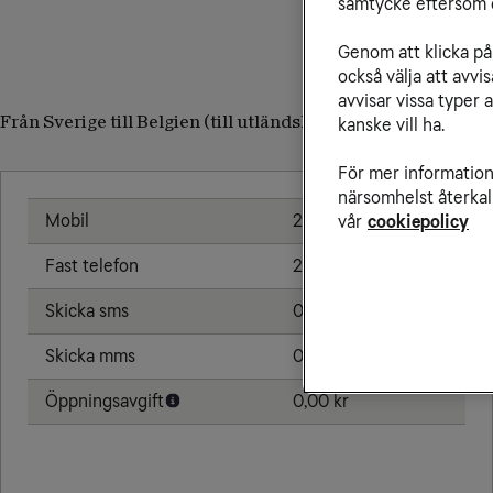
samtycke eftersom d
Genom att klicka på 
också välja att avv
avvisar vissa typer 
Från Sverige till Belgien (till utländskt nummer)
kanske vill ha.
För mer information 
närsomhelst återkal
Mobil
2,66 kr/min
vår
cookiepolicy
Fast telefon
2,66 kr/min
Skicka sms
0,84 kr
Skicka mms
0,99 kr
Öppningsavgift
0,00 kr