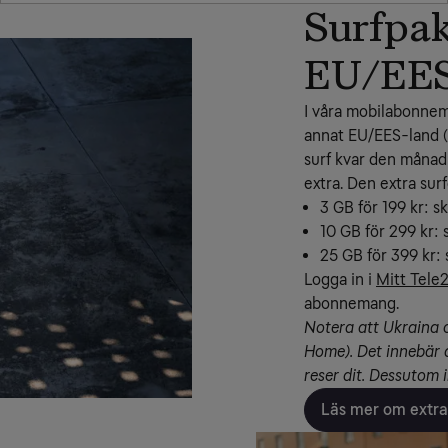
Surfpak
EU/EE
I våra mobilabonneman
annat EU/EES-land (i
surf kvar den månad 
extra. Den extra sur
3 GB för 199 kr: s
10 GB för 299 kr: 
25 GB för 399 kr: 
Logga in i 
Mitt Tele
abonnemang.
Notera att Ukraina 
Home). Det innebär 
reser dit. Dessutom 
Läs mer om extra