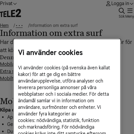
Privat
Logga in
Sök
Meny
Hem
Information om extra surf
• • •
Information om extra surf
Har din surf tagit slut? Här går vi igenom hur du gör för
att köpa extra surf till ditt abonnemang.
Vi använder cookies
Denna artikel innehåller
Mobilabonnemang
Vi använder cookies (på svenska även kallat
Extra surf för övriga världen
kakor) för att ge dig en bättre
Mobilt bredband
användarupplevelse, utföra analyser och
leverera personliga annonser på våra
webbplatser och i sociala medier. För detta
Mobilabonnemang
ändamål samlar vi in information om
användare, surfmönster och enheter. Vi
Köpa extra surf till ditt Mobilabonnemang gör du via
använder fyra kategorier av
Appen Mitt Tele2
cookies: nödvändiga, statistik, funktion
Genom sidan
Köp extra surf
och marknadsföring. För nödvändiga
Du kan också skicka ett sms till
72661
med någon av
cookies krävs inte ditt samtycke eftersom