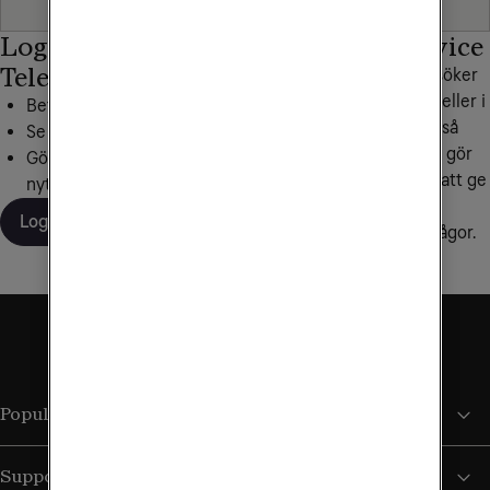
Logga in på Mitt
Personlig service
Tele2
Hittar du inte det du söker
under frågor och svar eller i
Betala dina fakturor
någon av våra artiklar så
Se din surfförbrukning
hjälper vi dig gärna. Vi gör
Gör inställningar, beställ
alltid vårt yttersta för att ge
nytt SIM och mer
personlig service och
Logga in
snabba svar på dina frågor.
Kontakta oss
Populära sidor
Support