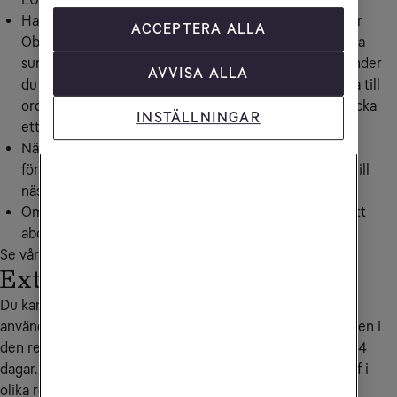
Har du mobilabonnemangen Obegränsad (60 GB) eller
ACCEPTERA ALLA
Obegränsad Max (60 GB) kan du använda den specifika
surfmängden per månad inom Europa (EU/ESS). Använder
AVVISA ALLA
du upp all Europa-surf (EU/EES), kan du fortsätta surfa till
ordinarie pris (21.70 kr per GB i Europa) genom att skicka
INSTÄLLNINGAR
ett sms till
72661
med texten MERDATA
När du köper till extra surf för Sverige och EU/EES
försvinner den inte vid månadsskiftet utan finns kvar till
nästa gång du behöver den i upp till 60 dagar.
Om din surf ofta tar slut kan det löna sig att byta till ett
abonnemang med mer surf.
Se våra mobilabonnemang
Extra surf för övriga världen
Du kan köpa till extra surf tidigast 30 dagar innan du vill
använda den. När du börjar använda den extra surfmängden i
den region du befinner dig i är surfmängden tillgänglig i 14
dagar. Se mer information om Semestersurf och extra surf i
olika regioner längst ned på denna sida.