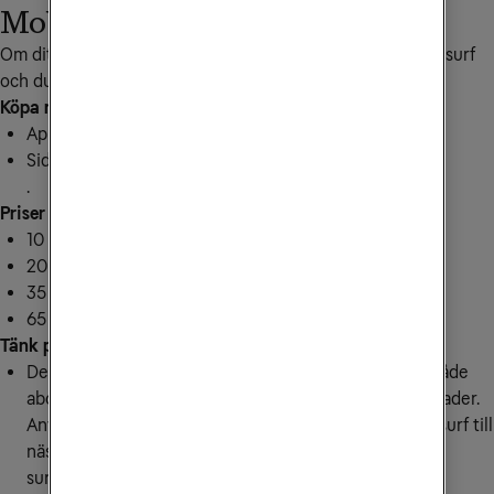
Mobilt bredband
Om ditt surfpaket tar slut innan månadsskifte spärras din surf
och du behöver köpa mer för att fortsätta surfa.
Köpa mer surf till ditt mobila bredband gör du via
Appen Mitt Tele2
Sidan
Köp extra surf
.
Priser
10 GB kostar 249 kr
20 GB kostar 299 kr
35 GB kostar 399 kr
65 GB kostar 499 kr
Tänk på
Den extra surfen du köper till ditt mobila bredband, både
abonnemang och kontant/Wifi to go, är giltig i 12 månader.
Använder du inte all surf du köpt flyttas kvarvarande surf till
nästa månad och förbrukas först när din ordinarie
surfmängd är slut igen.