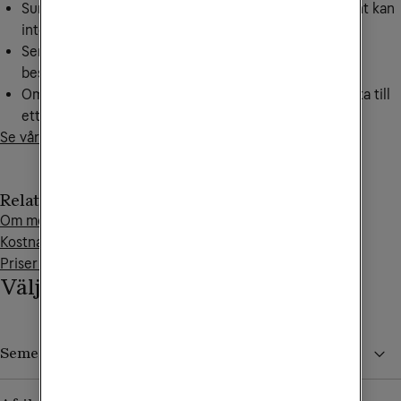
Surf till mobilt bredband eller mobilt bredband kontant kan
inte användas i andra EU/EES-länder.
Semestersurf och regions-baserade surf går inte att
beställa till Wifi to go.
Om din surfmängd ofta tar slut kan det löna sig att byta till
ett abonnemang med mer surf.
Se våra mobila bredbandsabonnemang
Relaterade artiklar
Om mobiltelefoni i utlandet
Kostnadskontroll
Priser för mobiltelefoni vid uppkoppling mot satellit
Välj Semestersurf eller region
Semestersurf 24H eller Semestersurf Vecka