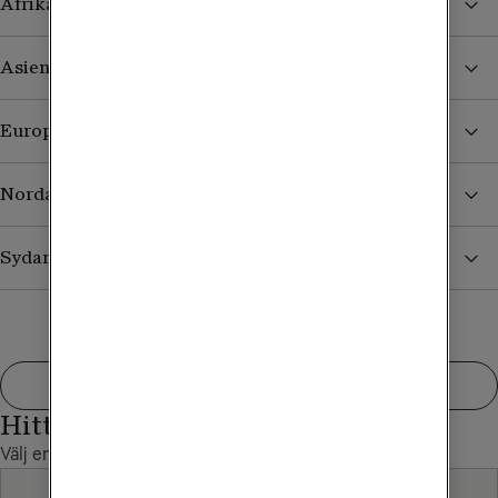
Afrika
Asien
Europa utanför EU/EES
Nordamerika
Sydamerika
Visa fler
Hittade du inte det du sökte?
Välj en annan kategori