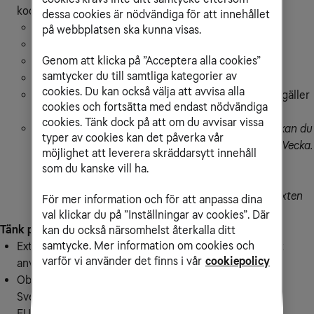
koderna nedan:
dessa cookies är nödvändiga för att innehållet
3 GB* för 199 kr:
EUD3
på webbplatsen ska kunna visas.
10 GB* för 299 kr:
EUD10
Genom att klicka på ”Acceptera alla cookies”
25 GB* för 399 kr:
EUD25
samtycker du till samtliga kategorier av
Obegränsad 24h för 99 kr per tillfälle:
24H
cookies. Du kan också välja att avvisa alla
Obegränsad Vecka för 299 kr per tillfälle:
VECKA
(gäller
cookies och fortsätta med endast nödvändiga
168 timmar från aktivering)
cookies. Tänk dock på att om du avvisar vissa
Har du någon av våra obegränsade abonnemang kan du
typer av cookies kan det påverka vår
inte köpa 3GB, 10GB, 25GB, Obegränsad 24H eller Vecka.
möjlighet att leverera skräddarsytt innehåll
Använder du upp all Europa-surf (EU/EES), kan du
som du kanske vill ha.
fortsätta surfa till ordinarie pris (21.70 kr per GB i
Europa) genom att skicka ett sms till
72661
med texten
För mer information och för att anpassa dina
MERDATA
.
val klickar du på ”Inställningar av cookies”. Där
Tänk på
kan du också närsomhelst återkalla ditt
samtycke. Mer information om cookies och
Extra surf 3 GB, 10 GB och 25 GB som du köper går att
varför vi använder det finns i vår
cookiepolicy
använda i EU och EES-länderna.
Obegränsad 24h och Obegränsad Vecka gäller inom
Sverige och det ingår 5 GB som går att använda inom
EU/EES.