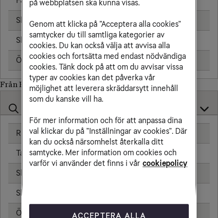
Fast telefon
25,00 kr/min
på webbplatsen ska kunna visas.
Skicka sms
6,00 kr
Genom att klicka på ”Acceptera alla cookies”
samtycker du till samtliga kategorier av
Skicka mms
11,00 kr
cookies. Du kan också välja att avvisa alla
cookies och fortsätta med endast nödvändiga
Öppningsavgift
0,99 kr
cookies. Tänk dock på att om du avvisar vissa
typer av cookies kan det påverka vår
Från Bhutan till
möjlighet att leverera skräddarsytt innehåll
som du kanske vill ha.
För mer information och för att anpassa dina
val klickar du på ”Inställningar av cookies”. Där
Ringa samtal
25,00 kr/min
kan du också närsomhelst återkalla ditt
samtycke. Mer information om cookies och
Ta emot samtal
25,00 kr/min
varför vi använder det finns i vår
cookiepolicy
Skicka sms
6,00 kr
Skicka mms
11,00 kr
Öppningsavgift
0,99 kr
ACCEPTERA ALLA