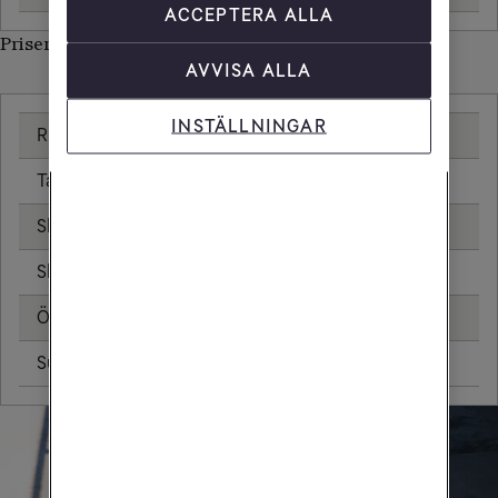
ACCEPTERA ALLA
Priser inom Finland
AVVISA ALLA
INSTÄLLNINGAR
Ringa samtal
0,00 kr/min
Ta emot samtal
0,00 kr/min
Skicka sms
0,00 kr
Skicka mms
0,00 kr
Öppningsavgift
0,00 kr
Surfa utan surfpaket
0,00 kr/MB