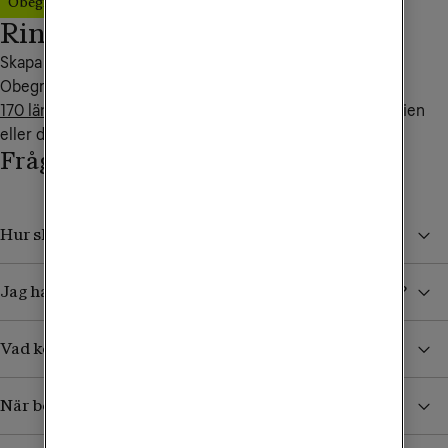
Obegränsad Max
Ring familjen världen runt!
Skapa nytt eller uppgradera ditt familjeabonnemang till 
Obegränsad Max så ingår fria samtal inom familjen i över 
170 länder i världen
. Perfekt när ditt barn backpackar i Asien 
eller du seglar i Karibien.
Frågor och svar
Hur skyddar jag mig från höga kostnader i utlandet?
Jag har köpt ett datapaket. Hur vet jag när det tar slut?
Vad kostar det att ta emot sms/mms från Sverige?
När börjar jag betala för surf och samtal i utlandet?