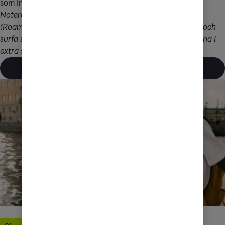
som ingår i ditt abonnemang.
Notera att Ukraina och Moldavien ingår i EUs RLAH-zon 
(Roam Like At Home). Det innebär att du kan ringa, sms:a och 
surfa som hemma när du reser dit. Dessutom ingår länderna i 
extra surfpaket som du kan köpa till.
Läs mer om extra data