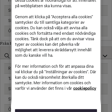
Fast telefon
2,66 kr/min
dessa cookies är nödvändiga för att innehållet
på webbplatsen ska kunna visas.
Skicka sms
0,84 kr
Genom att klicka på ”Acceptera alla cookies”
Skicka mms
0,99 kr
samtycker du till samtliga kategorier av
cookies. Du kan också välja att avvisa alla
Öppningsavgift
0,00 kr
cookies och fortsätta med endast nödvändiga
cookies. Tänk dock på att om du avvisar vissa
Från Finland till
typer av cookies kan det påverka vår
möjlighet att leverera skräddarsytt innehåll
som du kanske vill ha.
För mer information och för att anpassa dina
Ringa samtal
0,00 kr/min
val klickar du på ”Inställningar av cookies”. Där
kan du också närsomhelst återkalla ditt
Ta emot samtal
0,00 kr/min
samtycke. Mer information om cookies och
varför vi använder det finns i vår
cookiepolicy
Skicka sms
0,00 kr
Skicka mms
0,00 kr
Öppningsavgift
0,00 kr