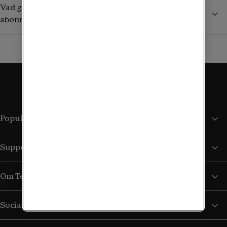
Vad gäller utomlands om jag har ett äldre obegränsat
abonnemang?
Populära sidor
Support
Om Tele2
Sociala medier