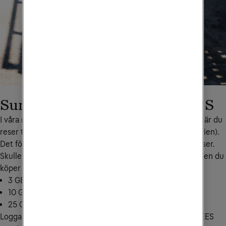
Surfpaket Europa inom EU/EES
I våra mobilabonnemang ingår hela eller en viss del surf när du 
reser till ett annat EU/EES-land (inkl. Ukraina och Moldavien). 
Det förutsätter att du har surf kvar den månad som du reser. 
Skulle du ha slut på surf kan du köpa extra. Den extra surfen du 
köper gäller både i Sverige och inom EU/EES.
3 GB för 199 kr: skicka EUD3 till
72661
10 GB för 299 kr: skicka EUD10 till
72661
25 GB för 399 kr: skicka EUD25 till
72661
Logga in i 
Mitt Tele2
 för att se hur mycket surf inom EU/EES 