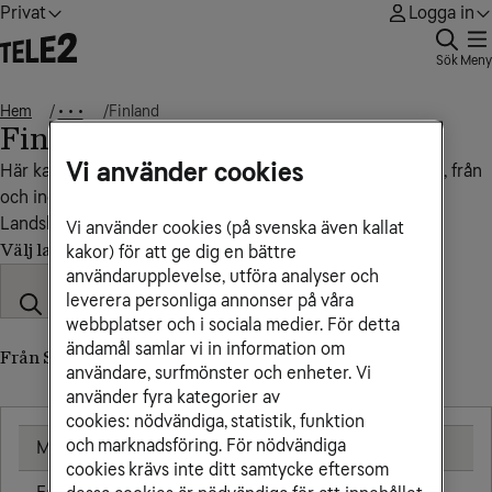
Privat
Logga in
Sök
Meny
Hem
Finland
• • •
Finland
Vi använder cookies
Här kan du se vad det kostar att ringa, sms:a och surfa till, från
och inom Finland.
Landskod: +358
Vi använder cookies (på svenska även kallat
Välj land
kakor) för att ge dig en bättre
användarupplevelse, utföra analyser och
leverera personliga annonser på våra
webbplatser och i sociala medier. För detta
ändamål samlar vi in information om
Från Sverige till Finland (till utländskt nummer)
användare, surfmönster och enheter. Vi
använder fyra kategorier av
cookies: nödvändiga, statistik, funktion
och marknadsföring. För nödvändiga
Mobil
2,66 kr/min
cookies krävs inte ditt samtycke eftersom