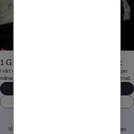
1 GB surf med Obegränsad Max
I vårt mobilabonnemang Obegränsad Max ingår 1 GB surf per 
månad när du reser till det här landet, helt utan extra kostnad.
Våra mobilabonnemang
Visa alla länder som ingår
Tips när du reser
Vi har samlat ett gäng tips och råd om hur du kan