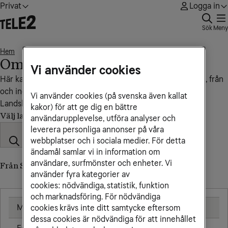
Privat
Logga in
Sök
Meny
Hem
Oman
• • •
Oman
Vi använder cookies
Här kan du se vad det kostar att ringa, sms:a och surfa till, från
och inom Oman.
Vi använder cookies (på svenska även kallat
Landskod: +968
kakor) för att ge dig en bättre
Välj land
användarupplevelse, utföra analyser och
leverera personliga annonser på våra
webbplatser och i sociala medier. För detta
ändamål samlar vi in information om
användare, surfmönster och enheter. Vi
Från Sverige till Oman (till utländskt nummer)
använder fyra kategorier av
cookies: nödvändiga, statistik, funktion
och marknadsföring. För nödvändiga
Mobil
25,00 kr/min
cookies krävs inte ditt samtycke eftersom
dessa cookies är nödvändiga för att innehållet