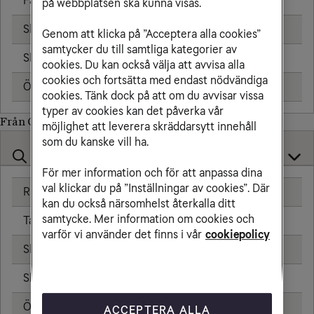
Fast telefon
25,00 kr/min
på webbplatsen ska kunna visas.
Skicka sms
6,00 kr
Genom att klicka på ”Acceptera alla cookies”
samtycker du till samtliga kategorier av
Skicka mms
11,00 kr
cookies. Du kan också välja att avvisa alla
cookies och fortsätta med endast nödvändiga
Öppningsavgift
0,99 kr
cookies. Tänk dock på att om du avvisar vissa
typer av cookies kan det påverka vår
Från Oman till
möjlighet att leverera skräddarsytt innehåll
som du kanske vill ha.
För mer information och för att anpassa dina
val klickar du på ”Inställningar av cookies”. Där
Ringa samtal
25,00 kr/min
kan du också närsomhelst återkalla ditt
samtycke. Mer information om cookies och
Ta emot samtal
25,00 kr/min
varför vi använder det finns i vår
cookiepolicy
Skicka sms
6,00 kr
Skicka mms
11,00 kr
Öppningsavgift
0,99 kr
ACCEPTERA ALLA