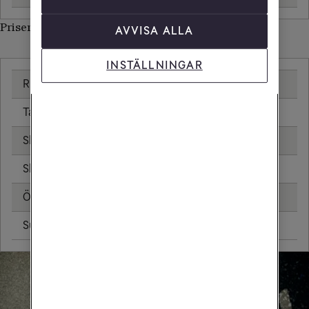
Priser inom Oman
AVVISA ALLA
INSTÄLLNINGAR
Ringa samtal
25,00 kr/min
Ta emot samtal
25,00 kr/min
Skicka sms
6,00 kr
Skicka mms
11,00 kr
Öppningsavgift
0,99 kr
Surfa utan surfpaket
145,44 kr/MB