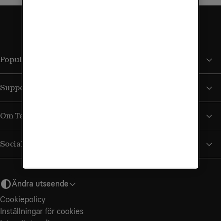
Populära sidor
Support
Om Tele2
Sociala medier
Ändra utseende
Cookiepolicy
Inställningar för cookies