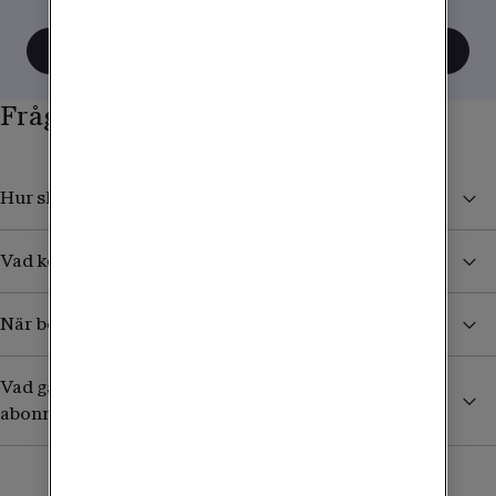
tänka när du använder mobilen utomlands.
Visa alla tips
Frågor och svar
Hur skyddar jag mig från höga kostnader i utlandet?
Vad kostar det att ta emot sms/mms från Sverige?
När börjar jag betala för surf och samtal i utlandet?
Vad gäller utomlands om jag har ett äldre obegränsat
abonnemang?