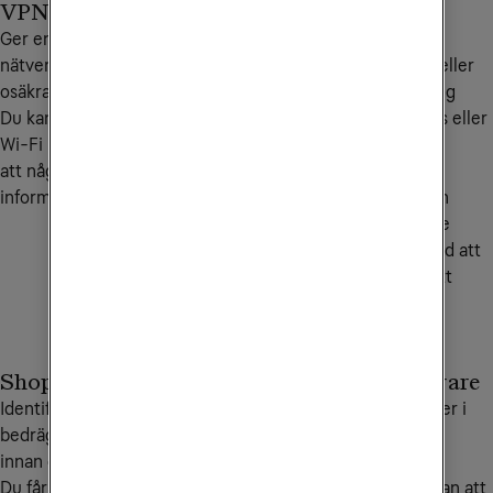
VPN
ID-monitorering
Ger en säker anslutning på
Varnar dig om din e-
nätverk som kan vara
postadress, bankkort eller
osäkra.
annan känslig personlig
Du kan använda offentligt
information exponeras eller
Wi-Fi utan att oroa dig för
missbrukas.
att någon ska stjäla din
Du blir varnad om din
information.
personliga information
dyker upp där den inte
borde, vilket ger dig tid att
agera innan det blir ett
verkligt problem.
Shoppingskydd
Lösenordshanterare
Identifierar osäkra eller
Skapar, sparar och fyller i
bedrägliga webbutiker
starka, unika lösenord
innan du handlar.
automatiskt.
Du får en varning om en
Du loggar in säkert utan att