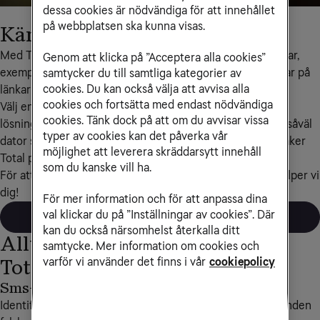
dessa cookies är nödvändiga för att innehållet
på webbplatsen ska kunna visas.
Känn dig trygg på nätet
Med Tele2 Säker Total kan du känna dig trygg när du surfar, 
Genom att klicka på ”Acceptera alla cookies”
exempelvis när du shoppar, utför bankärenden eller klickar på 
samtycker du till samtliga kategorier av
cookies. Du kan också välja att avvisa alla
länkar i sms. Nu ingår även ID-skydd och VPN.
cookies och fortsätta med endast nödvändiga
Välj enkelt var du vill installera tjänsten med en komplett 
cookies. Tänk dock på att om du avvisar vissa
lösning som bygger på F-Secure TOTAL och som stödjer såväl 
typer av cookies kan det påverka vår
dator som mobil och surfplatta. Du kan installera Tele2 Säker 
möjlighet att leverera skräddarsytt innehåll
Total på upp till fem enheter.
som du kanske vill ha.
För att beställa Tele2 Säker Total, ring Kundservice så hjälper vi 
dig!
För mer information och för att anpassa dina
val klickar du på ”Inställningar av cookies”. Där
Beställ på tel 90 111
kan du också närsomhelst återkalla ditt
Allt det här ingår i Tele2 Säker
samtycke. Mer information om cookies och
varför vi använder det finns i vår
cookiepolicy
Total
Sms-skydd
Bankskydd
Identifierar och blockerar
Skyddar dina bankärenden