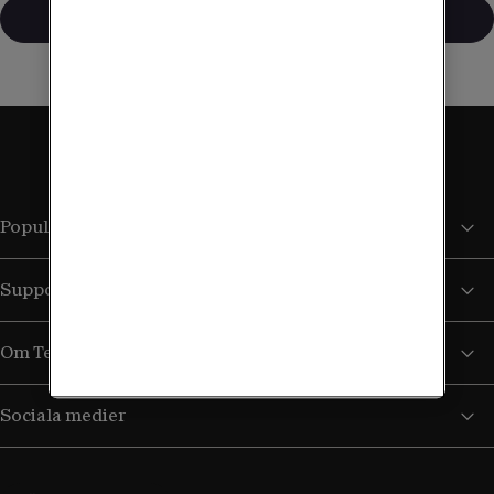
Mer om Lajka
Populära sidor
Support
Om Tele2
Sociala medier