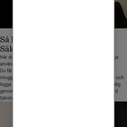
Så kommer du igång med Tele2
Säker Total
När du har beställt Tele2 Säker Total är det enkelt att börja 
använda tjänsten.
Du får ett mejl från vår partner F-Secure med dina 
inloggningsuppgifter. Ladda sedan ner appen Tele2 Säker och 
logga in - i appen får du tydliga instruktioner som guidar dig 
genom installationen och hjälper dig att komma igång med 
tjänsten olika säkerhetsskydd.