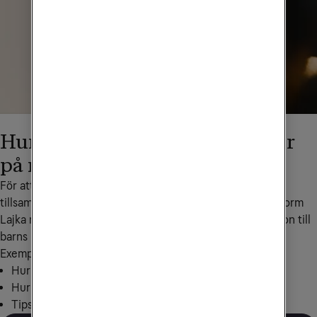
Hur ofta pratar ni om vad ni gör
på nätet?
För att hitta sätt att stärka barns trygghet på nätet har vi 
tillsammans med Prinsparets Stiftelse utökat deras plattform 
Lajka med föräldrasajt som hjälper föräldrar i deras relation till 
barns liv på nätet.
Exempel på aktuella ämnen:
Hur involverad i barns liv på nätet är du?
Hur ser barnens skärmtid ut?
Tips på frågor att ställa till dina barn