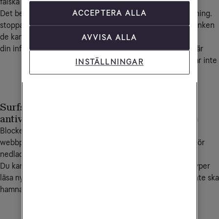
falska och bedrägliga SMS.
och betalningar mot
ACCEPTERA ALLA
Det betyder att falska SMS
manipulation och kapning.
stoppas automatiskt, innan
När du loggar in på banken
de kan lura dig eller stjäla
eller betalar online
AVVISA ALLA
din information.
kontrolleras att sidan är
äkta, så att dina pengar inte
INSTÄLLNINGAR
hamnar fel.
Surfskydd &
Föräldrakontroll
antivirus
Möjlighet att blockera
Blockerar farliga
olämpliga
webbplatser och
webbplatskategorier för
nedladdningar automatiskt.
barn.
Du kan surfa, handla och
Du bestämmer vilka typer
läsa nyheter utan att råka
av innehåll ditt barn inte ska
hamna på farliga sidor.
kunna besöka.