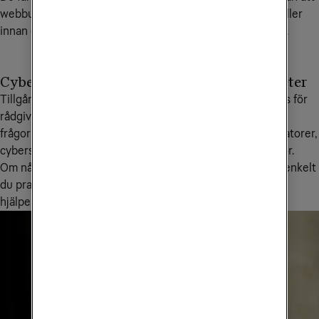
webbutik inte är säker,
behöva komma ihåg eller
innan du genomför köpet.
återanvända lösenord.
Cyberhelp
Skydda alla enheter
Tillgång till personlig
Tele2 Säker Total finns för
rådgivning och support vid
dina och dina
frågor eller incidenter inom
familjemedlemmars datorer,
cybersäkerhet.
mobiler och surfplattor.
Om något händer online får
Hantera alla enheter enkelt
du prata med en expert som
och smidigt direkt i
hjälper dig steg för steg.
mobilappen.