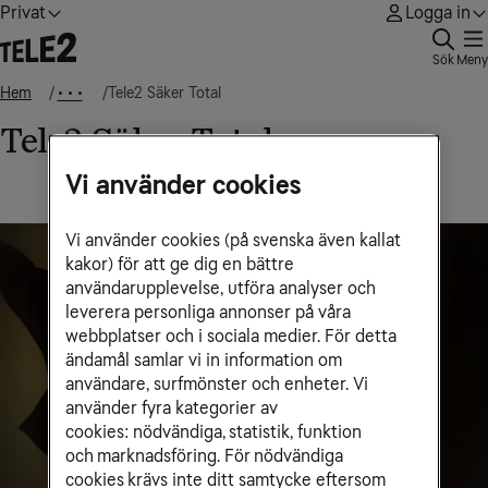
Privat
Logga in
Sök
Meny
Hem
Tele2 Säker Total
• • •
Tele2 Säker Total
Vi använder cookies
Vi använder cookies (på svenska även kallat
kakor) för att ge dig en bättre
användarupplevelse, utföra analyser och
leverera personliga annonser på våra
webbplatser och i sociala medier. För detta
ändamål samlar vi in information om
användare, surfmönster och enheter. Vi
använder fyra kategorier av
cookies: nödvändiga, statistik, funktion
och marknadsföring. För nödvändiga
cookies krävs inte ditt samtycke eftersom