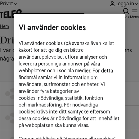
Privat
Logga in
Sök
Meny
Vi använder cookies
Hem
Driftstörning mobilnätet
Driftstörning mobilnätet
Vi använder cookies (på svenska även kallat
I vår driftstörningskarta kan du enkelt se om det finns
kakor) för att ge dig en bättre
användarupplevelse, utföra analyser och
några driftstörningar i ditt område
leverera personliga annonser på våra
webbplatser och i sociala medier. För detta
ändamål samlar vi in information om
användare, surfmönster och enheter. Vi
använder fyra kategorier av
cookies: nödvändiga, statistik, funktion
och marknadsföring. För nödvändiga
cookies krävs inte ditt samtycke eftersom
dessa cookies är nödvändiga för att innehållet
på webbplatsen ska kunna visas.
Genom att klicka på ”Acceptera alla cookies”