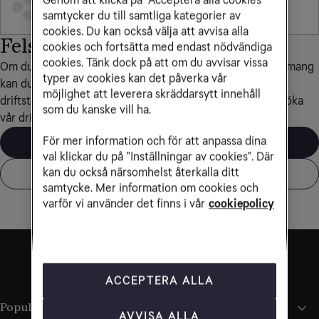
samtycker du till samtliga kategorier av
cookies. Du kan också välja att avvisa alla
Felsökning av mobiltelefoni
cookies och fortsätta med endast nödvändiga
cookies. Tänk dock på att om du avvisar vissa
Om du har problem med din mobil eller ditt mobilabonnemang 
typer av cookies kan det påverka vår
kan du använda vår felsökare. För mer information om 
möjlighet att leverera skräddarsytt innehåll
driftstatus och felsökning av alla våra tjänster kan du besöka 
som du kanske vill ha.
vår driftinformationssida.
För mer information och för att anpassa dina
Starta felsökaren
val klickar du på ”Inställningar av cookies”. Där
kan du också närsomhelst återkalla ditt
Mer om drift och felsök
samtycke. Mer information om cookies och
varför vi använder det finns i vår
cookiepolicy
ACCEPTERA ALLA
Populära sidor
AVVISA ALLA