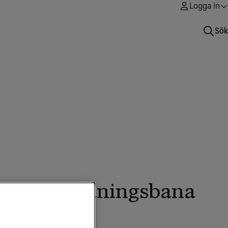
Logga in
Sök
 första träningsbana
te