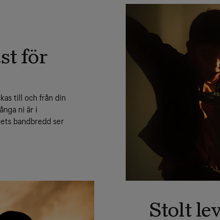
st för
s till och från din 
nga ni är i 
ets bandbredd ser 
Stolt le