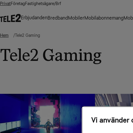
Privat
Företag
Fastighetsägare/Brf
Erbjudanden
Bredband
Mobiler
Mobilabonnemang
Mobi
Hem
Tele2 Gaming
Tele2 Gaming
Vi använder 