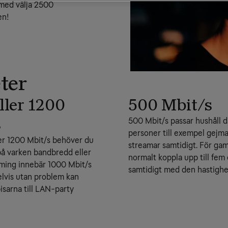
 med välja 2500 
en!
ter
ller 1200
500 Mbit/s
s
500 Mbit/s passar hushåll dä
personer till exempel gejm
er 1200 Mbit/s behöver du
streamar samtidigt. För ga
på varken bandbredd eller
normalt koppla upp till fem
aming innebär 1000 Mbit/s
samtidigt med den hastighe
lvis utan problem kan
isarna till LAN-party