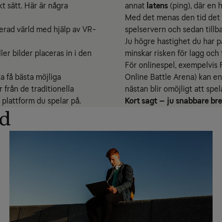
kt sätt. Här är några
annat
latens
(ping), där en 
Med det menas den tid det ta
ulerad värld med hjälp av VR-
spelservern och sedan tillba
Ju högre hastighet du har p
er bilder placeras in i den
minskar risken för lagg och f
För onlinespel, exempelvis
ka få bästa möjliga
Online Battle Arena) kan en
 från de traditionella
nästan blir omöjligt att spel
 plattform du spelar på.
Kort sagt – ju snabbare bre
nd