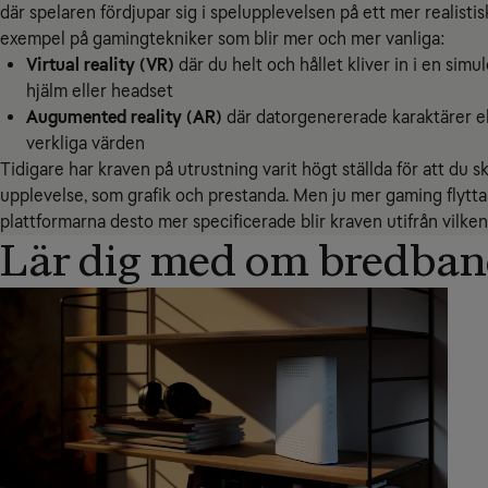
där spelaren fördjupar sig i spelupplevelsen på ett mer realistis
exempel på gamingtekniker som blir mer och mer vanliga:
Virtual reality (VR)
där du helt och hållet kliver in i en sim
hjälm eller headset
Augumented reality (AR)
där datorgenererade karaktärer ell
verkliga värden
Tidigare har kraven på utrustning varit högt ställda för att du s
upplevelse, som grafik och prestanda. Men ju mer gaming flyttar
plattformarna desto mer specificerade blir kraven utifrån vilken
Lär dig med om bredba