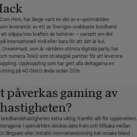
Hack
 Com Hem, har länge varit en del av e-sportvärlden 
som leverantör av ett av Sveriges snabbaste bredband. 
 att släppa loss kraften de behöver – oavsett om det 
på internationell nivå eller bara för att det är kul.
tt DreamHack, som är världens största digitala party, har 
ch numera Tele2 som strategisk partner för att leverera 
ppling. Uppkoppling som har gett alla deltagarna en 
lutning på 40 Gbit/s ända sedan 2016.
t påverkas gaming av
hastigheten?
bredbandshastigheten extra viktig, framför allt för upplevelsen.
nteragerar i spelvärlden skickas data fram och tillbaka mellan
En långsam eller instabil internetanslutning kan orsaka bland