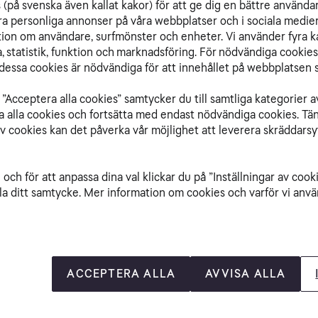
(på svenska även kallat kakor) för att ge dig en bättre använda
Under 2024 tog vi kl
ra personliga annonser på våra webbplatser och i sociala medie
första aktör i Norde
ation om användare, surfmönster och enheter. Vi använder fyra k
unik spelupplevelse 
 statistik, funktion och marknadsföring. För nödvändiga cookies 
och tävla mot varan
essa cookies är nödvändiga för att innehållet på webbplatsen s
Aktiveringen och d
svenska spelstudion
”Acceptera alla cookies” samtycker du till samtliga kategorier a
att ge spelare möjli
isa alla cookies och fortsätta med endast nödvändiga cookies. Tä
spännande sätt.
av cookies kan det påverka vår möjlighet att leverera skräddarsy
och för att anpassa dina val klickar du på ”Inställningar av cook
la ditt samtycke. Mer information om cookies och varför vi använ
ste
ACCEPTERA ALLA
AVVISA ALLA
 hastigheten 1000 
n wifi-förstärkare 