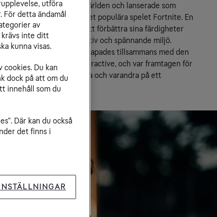
rupplevelse, utföra
ivet in i den digitala spelvärlden och lanserade som 
r. För detta ändamål
n en egen träningsbana i det populära spelet Fortnite. En 
ategorier av
som gav spelare verktyg att förbättra sina färdigheter 
krävs inte ditt
dra i en engagerande, kreativ och spännande miljö.
ka kunna visas.
en egendesignade banan skapades tillsammans med den 
 och byrån Go Maddox Interactive, och var framtagen för 
v cookies. Du kan
gheten att utmana sig själva och varandra på ett 
nk dock på att om du
tt innehåll som du
ies”. Där kan du också
der det finns i
INSTÄLLNINGAR