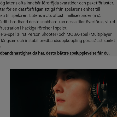
hög latens ofta innebär fördröjda svarstider och paketförluster.
r för en dataförfrågan att gå från spelarens enhet till
ka till spelaren. Latens mäts oftast i millisekunder (ms).
å ditt bredband desto snabbare kan dessa filer överföras, vilket
rustration i hackiga rörelser i spelet.
 FPS-spel (First Person Shooter) och MOBA-spel (Multiplayer
 långsam och instabil bredbandsuppkoppling göra så att spelet
a.
dbandshastighet du har, desto bättre spelupplevelse får du.