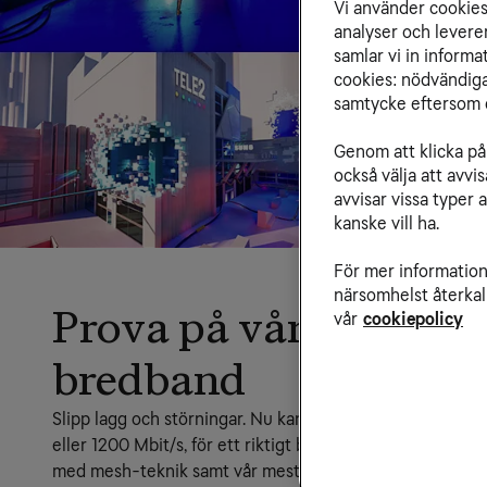
Vi använder cookies 
analyser och levere
samlar vi in inform
cookies: nödvändiga,
samtycke eftersom d
Genom att klicka på 
också välja att avv
avvisar vissa typer 
kanske vill ha.
För mer information 
närsomhelst återkal
Prova på vårt snabba
vår
cookiepolicy
bredband
Slipp lagg och störningar. Nu kan du köpa Bredband med
eller 1200 Mbit/s, för ett riktigt bra pris. Då ingår också e
med mesh-teknik samt vår mest kraftfulla router.