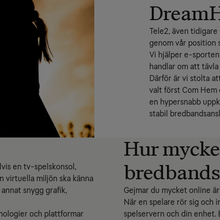
Dream
Tele2, även tidigare
genom vår position 
Vi hjälper e-sporten
handlar om att tävla 
Därför är vi stolta a
valt först Com Hem o
en hypersnabb uppko
stabil bredbandsans
Hur mycke
bredbands
lvis en tv-spelskonsol,
n virtuella miljön ska känna
annat snygg grafik,
Gejmar du mycket online är 
När en spelare rör sig och i
nologier och plattformar
spelservern och din enhet. 