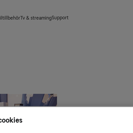
Support
ltillbehör
Tv & streaming
Nordens
cookies
i Fortni