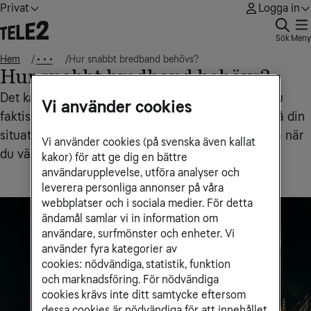
Privat
Logga in
Sök
Meny
Hem
Hur snabbt bredband behövs?
• • •
Hur snabbt bredband behövs?
Det kan vara svårt att veta hur snabbt bredband du
Vi använder cookies
faktiskt behöver eftersom det varierar beroende på din
situation. Här får du några tips på hur du ska tänka när
Vi använder cookies (på svenska även kallat
du väljer bredbandshastighet.
kakor) för att ge dig en bättre
användarupplevelse, utföra analyser och
leverera personliga annonser på våra
webbplatser och i sociala medier. För detta
ändamål samlar vi in information om
användare, surfmönster och enheter. Vi
använder fyra kategorier av
cookies: nödvändiga, statistik, funktion
och marknadsföring. För nödvändiga
cookies krävs inte ditt samtycke eftersom
dessa cookies är nödvändiga för att innehållet