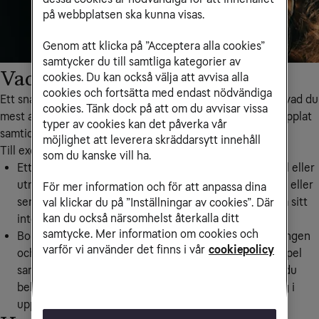
på webbplatsen ska kunna visas.
Genom att klicka på ”Acceptera alla cookies”
samtycker du till samtliga kategorier av
Vad är snabbt internet?
cookies. Du kan också välja att avvisa alla
cookies och fortsätta med endast nödvändiga
Ett snabbt internet kan definieras lite olika beroende på vad du
cookies. Tänk dock på att om du avvisar vissa
mest använder internet till och hur mycket som är uppkopplat
typer av cookies kan det påverka vår
samtidigt:
möjlighet att leverera skräddarsytt innehåll
Till exempel:
som du kanske vill ha.
Ett hushåll på 1-2 personer som mest surfar, läser mejl eller
uträttar bankärenden från mobilen samt streamar film eller
För mer information och för att anpassa dina
serier kommer klara sig bra med en lägre hastighet på sitt
val klickar du på ”Inställningar av cookies”. Där
kan du också närsomhelst återkalla ditt
internet hemma.
samtycke. Mer information om cookies och
Bor du istället i ett hushåll där fler delar på uppkopplingen
varför vi använder det finns i vår
cookiepolicy
och samtidigt streamar film eller serier, spelar onlinespel
samt har många uppkopplade prylar hemma kommer du
behöva ett snabbare internet för att inte uppleva lagg i
uppkopplingen.