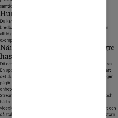
samtida uppkopplingar klarar ditt bredband av.
Hur snabbt är mitt internet?
Du kan enkelt kontrollera din bredbandshastighet på
bredbandskollen.se. Tänk på att den maximala hastigheten
alltid gäller under bästa möjliga förutsättningar som
exempelvis med trådbunden uppkoppling.
När är det extra bra med en högre
hastighet?
Då och då behöver din dator eller andra enheter uppdateras.
En uppdatering innebär ofta ett avbrott och därför vill vi att
det ska gå så snabbt som möjligt. Under tiden nedladdningen
pågår påverkas också hastigheten för andra uppkopplade
enheter.
Streamingtjänsterna och tv-apparaterna blir bara bättre och
bättre. Idag kan du till exempel titta på Netflix med bästa
videokvaliteten Ultra-HD eller på Tele2 Play i HD-kvalitet och
då ställs högre krav på ditt bredband. Många program i datorn