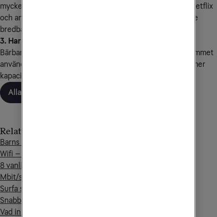
mycket på streamingtjänster som till exempel Youtube, Netflix
och andra playtjänster, då rekommenderar vi ett snabbare
bredband.
3. Har du många enheter uppkopplade samtidigt?
Bärbara datorer, surfplattor eller andra smarta prylar i hemmet
använder oftast samma uppkoppling och då krävs också mer
kapacitet i form av högre hastighet.
Alla bredbandstips
Relaterade artiklar
Barns liv på internet
Wifi – surfa trådlöst i hemmet
8 vanliga bedrägerier på nätet
Mbit/s, MB eller MB/s
Surfa säkert på internet
Snabba på ditt bredband
Vad innebär ned- och uppström?