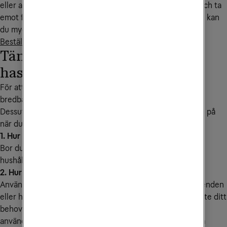
eller appar till mobilen behöver bredband för att skicka och ta
emot filer. Så även om du inte är någon extremanvändare kan
du mycket väl ha nytta av snabbare bredband.
Beställ bredband
Tänk på det här när du väljer
hastighet
För att sammanfatta det hela är den bästa
bredbandshastigheten den du inte behöver fundera på.
Dessutom – här kommer här lite tips som är bra att tänka på
när du väljer bredbandshastighet:
1. Hur många är ni i hushållet?
Bor du själv eller är ni en familj? Om ni är flera personer i
hushållet har ni sannolikt behov av en högre hastighet.
2. Hur ser ditt användande ut?
Använder du bredbandet mest för att mejla, göra bankärenden
eller hålla dig uppdaterad på sociala medier är troligen inte ditt
behov av supersnabb uppkoppling så stort. Men om du
använder ditt bredband till att spela spel online eller titta