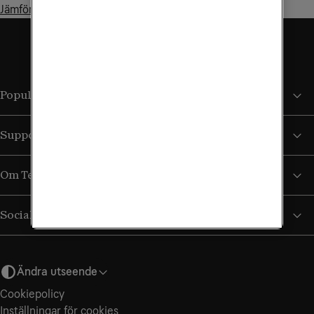
Jämför bredband
Populära sidor
Support
Om Tele2
Sociala medier
Ändra utseende
Cookiepolicy
Inställningar för cookies