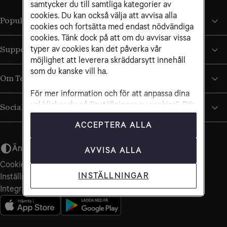
samtycker du till samtliga kategorier av
cookies. Du kan också välja att avvisa alla
Populära sidor
cookies och fortsätta med endast nödvändiga
cookies. Tänk dock på att om du avvisar vissa
typer av cookies kan det påverka vår
Support
möjlighet att leverera skräddarsytt innehåll
som du kanske vill ha.
Om Tele2
För mer information och för att anpassa dina
val klickar du på ”Inställningar av cookies”. Där
Sociala medier
kan du också närsomhelst återkalla ditt
ACCEPTERA ALLA
samtycke. Mer information om cookies och
varför vi använder det finns i vår
cookiepolicy
Ändra utseende
AVVISA ALLA
Cookiepolicy
INSTÄLLNINGAR
Inställningar för cookies
Integritets­policy