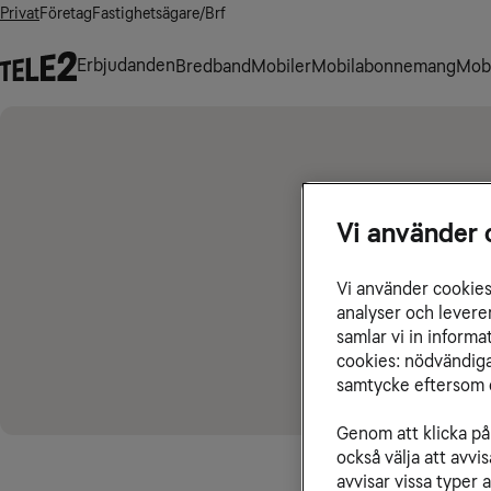
Privat
Företag
Fastighetsägare/Brf
Erbjudanden
Bredband
Mobiler
Mobilabonnemang
Mobi
Vi använder 
Vi använder cookies 
analyser och levere
samlar vi in inform
cookies: nödvändiga,
samtycke eftersom d
Genom att klicka på 
också välja att avv
avvisar vissa typer 