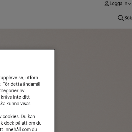
Logga in
Sök
rupplevelse, utföra
r. För detta ändamål
ategorier av
krävs inte ditt
ka kunna visas.
v cookies. Du kan
nk dock på att om du
tt innehåll som du