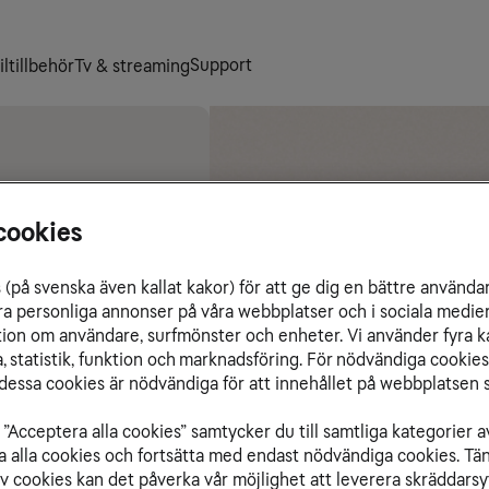
Support
ltillbehör
Tv & streaming
cookies
(på svenska även kallat kakor) för att ge dig en bättre använda
ra personliga annonser på våra webbplatser och i sociala medie
ation om användare, surfmönster och enheter. Vi använder fyra k
 statistik, funktion och marknadsföring. För nödvändiga cookies 
essa cookies är nödvändiga för att innehållet på webbplatsen s
”Acceptera alla cookies” samtycker du till samtliga kategorier a
isa alla cookies och fortsätta med endast nödvändiga cookies. Tä
av cookies kan det påverka vår möjlighet att leverera skräddarsy