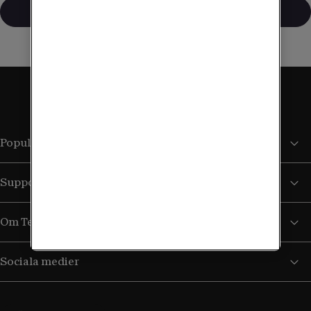
Mer om Lajka
Populära sidor
Support
Om Tele2
Sociala medier