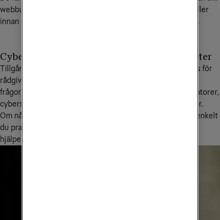
webbutik inte är säker,
behöva komma ihåg eller
innan du genomför köpet.
återanvända lösenord.
Cyberhelp
Skydda alla enheter
Tillgång till personlig
Tele2 Säker Total finns för
rådgivning och support vid
dina och dina
frågor eller incidenter inom
familjemedlemmars datorer,
cybersäkerhet.
mobiler och surfplattor.
Om något händer online får
Hantera alla enheter enkelt
du prata med en expert som
och smidigt direkt i
hjälper dig steg för steg.
mobilappen.