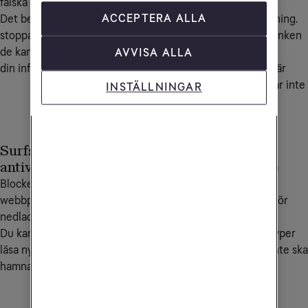
falska och bedrägliga SMS.
och betalningar mot
ACCEPTERA ALLA
Det betyder att falska SMS
manipulation och kapning.
stoppas automatiskt, innan
När du loggar in på banken
de kan lura dig eller stjäla
eller betalar online
AVVISA ALLA
din information.
kontrolleras att sidan är
äkta, så att dina pengar inte
INSTÄLLNINGAR
hamnar fel.
Surfskydd &
Föräldrakontroll
antivirus
Möjlighet att blockera
Blockerar farliga
olämpliga
webbplatser och
webbplatskategorier för
nedladdningar automatiskt.
barn.
Du kan surfa, handla och
Du bestämmer vilka typer
läsa nyheter utan att råka
av innehåll ditt barn inte ska
hamna på farliga sidor.
kunna besöka.