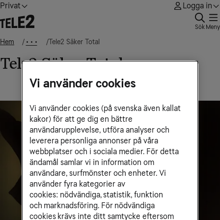
Privat
Logga in
Sök
Meny
Hem
Tele2 Säker Total
• • •
Tele2 Säker Total
Vi använder cookies
Vi använder cookies (på svenska även kallat
kakor) för att ge dig en bättre
användarupplevelse, utföra analyser och
leverera personliga annonser på våra
webbplatser och i sociala medier. För detta
ändamål samlar vi in information om
användare, surfmönster och enheter. Vi
använder fyra kategorier av
cookies: nödvändiga, statistik, funktion
och marknadsföring. För nödvändiga
cookies krävs inte ditt samtycke eftersom