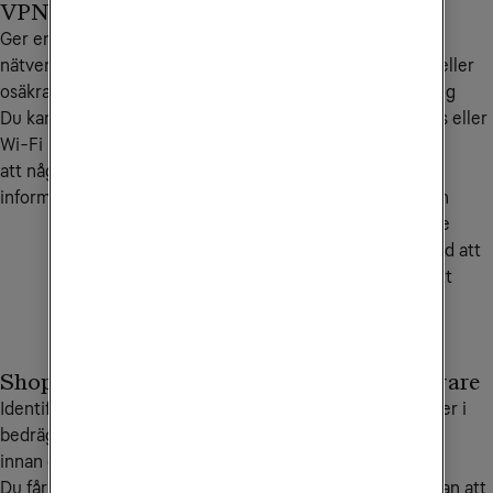
VPN
ID-monitorering
Ger en säker anslutning på
Varnar dig om din e-
nätverk som kan vara
postadress, bankkort eller
osäkra.
annan känslig personlig
Du kan använda offentligt
information exponeras eller
Wi-Fi utan att oroa dig för
missbrukas.
att någon ska stjäla din
Du blir varnad om din
information.
personliga information
dyker upp där den inte
borde, vilket ger dig tid att
agera innan det blir ett
verkligt problem.
Shoppingskydd
Lösenordshanterare
Identifierar osäkra eller
Skapar, sparar och fyller i
bedrägliga webbutiker
starka, unika lösenord
innan du handlar.
automatiskt.
Du får en varning om en
Du loggar in säkert utan att