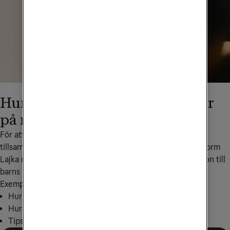
Hur ofta pratar ni om vad ni gör
på nätet?
För att hitta sätt att stärka barns trygghet på nätet har vi 
tillsammans med Prinsparets Stiftelse utökat deras plattform 
Lajka med föräldrasajt som hjälper föräldrar i deras relation till 
barns liv på nätet.
Exempel på aktuella ämnen:
Hur involverad i barns liv på nätet är du?
Hur ser barnens skärmtid ut?
Tips på frågor att ställa till dina barn