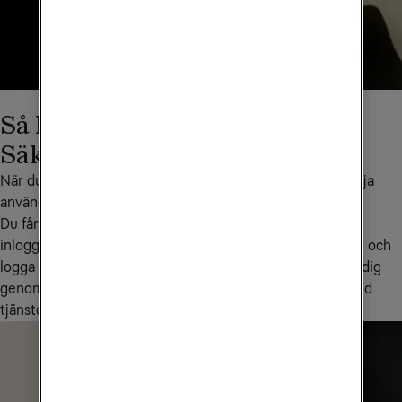
Så kommer du igång med Tele2
Säker Total
När du har beställt Tele2 Säker Total är det enkelt att börja 
använda tjänsten.
Du får ett mejl från vår partner F-Secure med dina 
inloggningsuppgifter. Ladda sedan ner appen Tele2 Säker och 
logga in - i appen får du tydliga instruktioner som guidar dig 
genom installationen och hjälper dig att komma igång med 
tjänsten olika säkerhetsskydd.