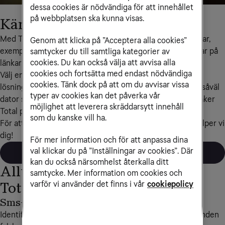
dessa cookies är nödvändiga för att innehållet
på webbplatsen ska kunna visas.
Känn dig trygg på nätet
Med Tele2 Säker Total kan du känna dig trygg när du surfar, 
Genom att klicka på ”Acceptera alla cookies”
exempelvis när du shoppar, utför bankärenden eller klickar på 
samtycker du till samtliga kategorier av
cookies. Du kan också välja att avvisa alla
länkar i sms. Nu ingår även ID-skydd och VPN.
cookies och fortsätta med endast nödvändiga
Välj enkelt var du vill installera tjänsten med en komplett 
cookies. Tänk dock på att om du avvisar vissa
lösning som bygger på F-Secure TOTAL och som stödjer såväl 
typer av cookies kan det påverka vår
dator som mobil och surfplatta. Du kan installera Tele2 Säker 
möjlighet att leverera skräddarsytt innehåll
Total på upp till fem enheter.
som du kanske vill ha.
För att beställa Tele2 Säker Total, ring Kundservice så hjälper vi 
dig!
För mer information och för att anpassa dina
val klickar du på ”Inställningar av cookies”. Där
Beställ på tel 90 111
kan du också närsomhelst återkalla ditt
Allt det här ingår i Tele2 Säker
samtycke. Mer information om cookies och
varför vi använder det finns i vår
cookiepolicy
Total
Sms-skydd
Bankskydd
Identifierar och blockerar
Skyddar dina bankärenden