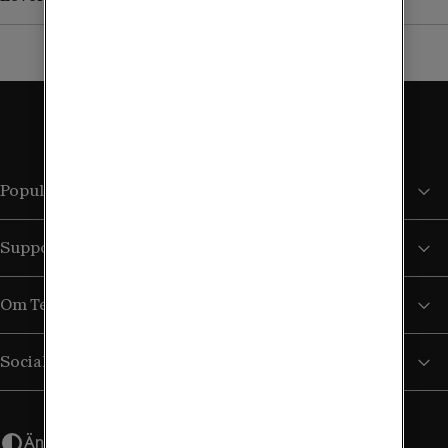
Populära sidor
Support
Om Tele2
Sociala medier
Ändra utseende