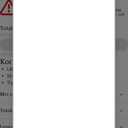
Att låna kostar pengar!
Om du inte kan betala tillbaka skulden i tid riskerar du en
betalningsanmärkning. Det kan leda till svårigheter att få hyra bostad,
teckna abonnemang och få nya lån. För stöd, vänd dig till budget- och
skuldrådgivningen i din kommun. Kontaktuppgifter finns på
konsumentverket.se
.
Totalt
Gå till kassan
Kort om mobilen
Lättläst och bred display
Stora knappar
Trygghetsknapp för extra säkerhet
Mer om Doro Leva L21
Teknisk specifikation
Leverans, betalning och retur