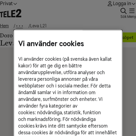
Privat
Logga in
Sök
Meny
Hem
Leva L21
• • •
Doro
Mobilen på köpet
Leva L21
Vi använder cookies
Vi använder cookies (på svenska även kallat
kakor) för att ge dig en bättre
användarupplevelse, utföra analyser och
leverera personliga annonser på våra
webbplatser och i sociala medier. För detta
ändamål samlar vi in information om
användare, surfmönster och enheter. Vi
använder fyra kategorier av
cookies: nödvändiga, statistik, funktion
och marknadsföring. För nödvändiga
cookies krävs inte ditt samtycke eftersom
dessa cookies är nödvändiga för att innehållet