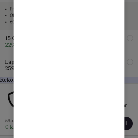
Fria samtal och sms
Obegränsad surf i Sverige
60 GB surf i EU/EES
15 GB
229 kr/mån
359 kr/mån
Lägg till familjemedlem
259 kr/mån
Rekommenderat för dig
Försäkring
Tele2 Trygghetsavtal
Försäkra din nya mobil eller surfplatta och var 
trygg när något händer.
59 kr/mån
Lägg till
0 kr/mån i 1 mån