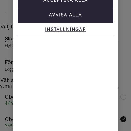
ACCEPTERA ALLA
AVVISA ALLA
12 mån
Direkt
Välj typ av abonnemang
INSTÄLLNINGAR
Skaffa ett nytt abonnemang
Flytta nummer eller välj ett nytt
Förnya ditt Tele2-abonnemang
Logga in för att fortsätta
Välj abonnemang
Surfa i Sveriges snabbaste 5G-nät. Täcker 99,9% av befolkningen.
Obegränsad Max
Extra allt
449 kr/mån
549 kr/mån
Obegränsad
399 kr/mån
509 kr/mån