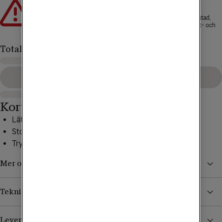
Att låna kostar pengar!
Om du inte kan betala tillbaka skulden i tid riskerar du en
betalningsanmärkning. Det kan leda till svårigheter att få hyra bostad,
teckna abonnemang och få nya lån. För stöd, vänd dig till budget- och
skuldrådgivningen i din kommun. Kontaktuppgifter finns på
konsumentverket.se
.
Totalt
Gå till kassan
Kort om mobilen
Lättläst och bred display
Stora knappar
Trygghetsknapp för extra säkerhet
Mer om Doro Leva L31S
Teknisk specifikation
Leverans, betalning och retur