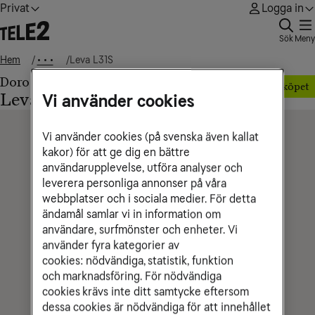
Privat
Logga in
Sök
Meny
Hem
Leva L31S
• • •
Doro
Mobilen på köpet
Leva L31S
Vi använder cookies
Vi använder cookies (på svenska även kallat
kakor) för att ge dig en bättre
användarupplevelse, utföra analyser och
leverera personliga annonser på våra
webbplatser och i sociala medier. För detta
ändamål samlar vi in information om
användare, surfmönster och enheter. Vi
använder fyra kategorier av
cookies: nödvändiga, statistik, funktion
och marknadsföring. För nödvändiga
cookies krävs inte ditt samtycke eftersom
dessa cookies är nödvändiga för att innehållet