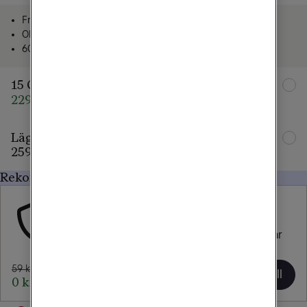
Fria samtal och sms
Obegränsad surf i Sverige
60 GB surf i EU/EES
15 GB
229 kr/mån
359 kr/mån
Lägg till familjemedlem
259 kr/mån
Rekommenderat för dig
Försäkring
Tele2 Trygghetsavtal
Försäkra din nya mobil eller surfplatta och var 
trygg när något händer.
59 kr/mån
Lägg till
0 kr/mån i 1 mån