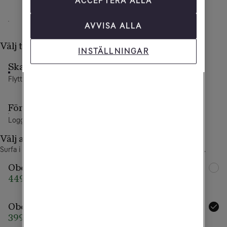
ACCEPTERA ALLA
AVVISA ALLA
12 mån
Direkt
Välj typ av abonnemang
INSTÄLLNINGAR
Skaffa ett nytt abonnemang
Flytta nummer eller välj ett nytt
Förnya ditt Tele2-abonnemang
Logga in för att fortsätta
Välj abonnemang
Surfa i Sveriges snabbaste 5G-nät. Täcker 99,9% av befolkningen.
Obegränsad Max
Extra allt
449 kr/mån
549 kr/mån
Obegränsad
399 kr/mån
509 kr/mån