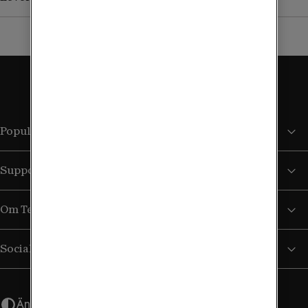
Populära sidor
Support
Om Tele2
Sociala medier
Ändra utseende