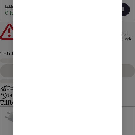
99 kr/mån
Lägg till
0 kr/mån i 1 mån
Att låna kostar pengar!
Om du inte kan betala tillbaka skulden i tid riskerar du en
betalningsanmärkning. Det kan leda till svårigheter att få hyra bostad,
teckna abonnemang och få nya lån. För stöd, vänd dig till budget- och
skuldrådgivningen i din kommun. Kontaktuppgifter finns på
konsumentverket.se
.
Totalt
Gå till kassan
Fri frakt
14 dagars ångerrätt
Tillbehör till mobilen
Celly
Anker
Laddare 25W
Soundcore
USB-C
R50i