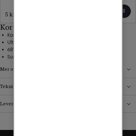
13
Lägg till
Lägg till
5 kr/mån
kr/mån
Kort om mobilen
Kompakt och snygg design
Ultra Pixel 50MP kamerasystem
68W snabbladdning
Surfa i 5G
Mer om Edge 50 Neo
Teknisk specifikation
Leverans, betalning och retur