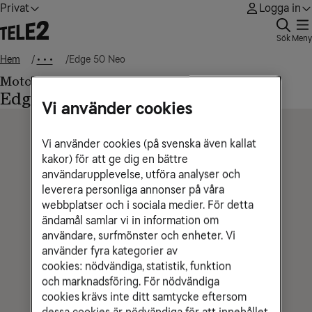
Privat
Logga in
Sök
Meny
Hem
Edge 50 Neo
• • •
Motorola
Edge 50 Neo
Vi använder cookies
Vi använder cookies (på svenska även kallat
kakor) för att ge dig en bättre
användarupplevelse, utföra analyser och
leverera personliga annonser på våra
webbplatser och i sociala medier. För detta
ändamål samlar vi in information om
användare, surfmönster och enheter. Vi
använder fyra kategorier av
cookies: nödvändiga, statistik, funktion
och marknadsföring. För nödvändiga
cookies krävs inte ditt samtycke eftersom
dessa cookies är nödvändiga för att innehållet