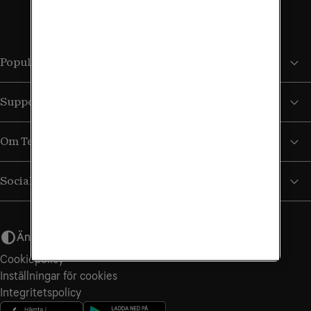
Populära sidor
Support
Om Tele2
Sociala medier
Ändra utseende
Cookiepolicy
Inställningar för cookies
Integritets­policy