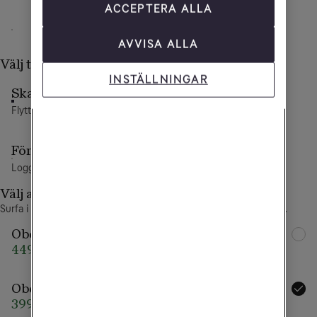
ACCEPTERA ALLA
12 mån
Direkt
AVVISA ALLA
Välj typ av abonnemang
INSTÄLLNINGAR
Skaffa ett nytt abonnemang
Flytta nummer eller välj ett nytt
Förnya ditt Tele2-abonnemang
Logga in för att fortsätta
Välj abonnemang
Surfa i Sveriges snabbaste 5G-nät. Täcker 99,9% av befolkningen.
Obegränsad Max
Extra allt
449 kr/mån
549 kr/mån
Obegränsad
399 kr/mån
509 kr/mån