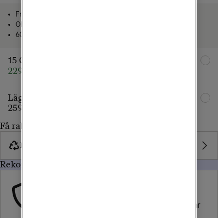
Fria samtal och sms
Obegränsad surf i Sverige
60 GB surf i EU/EES
15 GB
229 kr/mån
359 kr/mån
Lägg till familjemedlem
259 kr/mån
Få rabatt, byt in gamla mobilen
Byt in mobil
Rekommenderat för dig
Försäkring
Tele2 Trygghetsavtal
Försäkra din nya mobil eller surfplatta och var 
trygg när något händer.