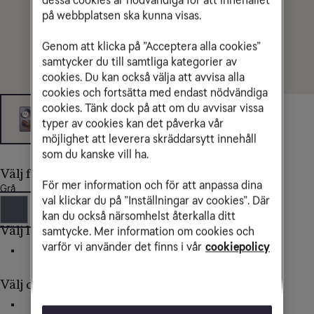
på webbplatsen ska kunna visas.
Genom att klicka på ”Acceptera alla cookies”
samtycker du till samtliga kategorier av
cookies. Du kan också välja att avvisa alla
cookies och fortsätta med endast nödvändiga
cookies. Tänk dock på att om du avvisar vissa
typer av cookies kan det påverka vår
möjlighet att leverera skräddarsytt innehåll
som du kanske vill ha.
Välj färg
För mer information och för att anpassa dina
Grå
val klickar du på ”Inställningar av cookies”. Där
kan du också närsomhelst återkalla ditt
Välj lagringsutrymme
samtycke. Mer information om cookies och
varför vi använder det finns i vår
cookiepolicy
512 GB
Välj delbetalning av mobilen
36 mån
24 mån