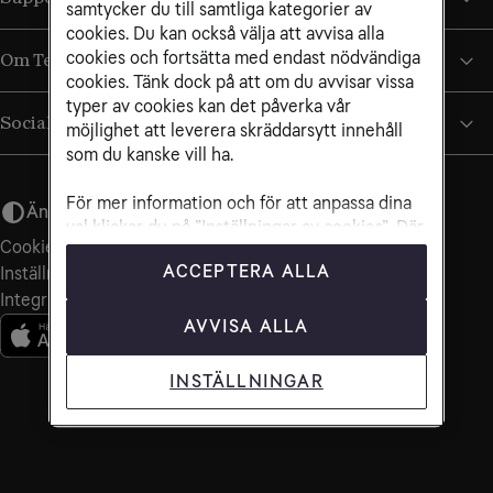
samtycker du till samtliga kategorier av
cookies. Du kan också välja att avvisa alla
cookies och fortsätta med endast nödvändiga
Om Tele2
cookies. Tänk dock på att om du avvisar vissa
typer av cookies kan det påverka vår
Sociala medier
möjlighet att leverera skräddarsytt innehåll
som du kanske vill ha.
För mer information och för att anpassa dina
Ändra utseende
val klickar du på ”Inställningar av cookies”. Där
Cookiepolicy
kan du också närsomhelst återkalla ditt
ACCEPTERA ALLA
Inställningar för cookies
samtycke. Mer information om cookies och
Integritets­policy
varför vi använder det finns i vår
cookiepolicy
AVVISA ALLA
INSTÄLLNINGAR