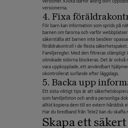
versioner. Klicka därför aldrig bort uppdate
versionerna.
4. Fixa föräldrakontr
För barn kan information som sprids på nä
barnen om farorna och varför webbplatsern
säkerställa att barnen inte besöker opassan
föräldrakontroll i de flesta säkerhetspake
Familjeregler. Med den filtreras olämpligt 
oönskade sidorna blockeras. Det är också 
vara uppkopplade, ett användbart hjälpmedel
okontrollerat surfande efter läggdags.
5. Backa upp inform
Ett sista viktigt tips är att säkerhetskopiera 
som familjefoton och andra personliga doku
alltid kopiera dem till en extern hårddisk el
Har du bredband från Tele2 kan du skaffa
Skapa ett säkert