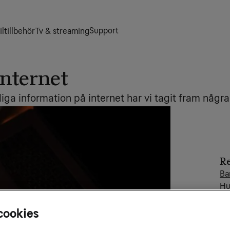
Support
ltillbehör
Tv & streaming
internet
iga information på internet har vi tagit fram någr
Re
Ba
Hu
Wi
8 
cookies
Mb