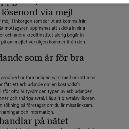
ppgifter,
lösenord via mejl
er mejl i inkorgen som ser ut att komma från
är mottagaren uppmanas att skicka in sina
er och andra kreditinstitut aldrig begär in
r på om mejlet verkligen kommer ifrån den
udande som är för bra
tanvändare har förmodligen varit med om att man
er fått ett erbjudande om en kostnadsfri
Alltför ofta är tyvärr den typen av erbjudanden
ner och snåriga avtal. Läs alltid avtalsvillkoren
en sökning på företaget om du är misstänksam.
t varningar och information.
 handlar på nätet