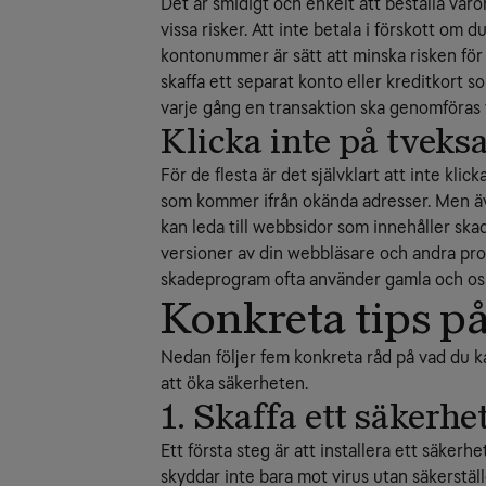
Det är smidigt och enkelt att beställa var
vissa risker. Att inte betala i förskott om 
kontonummer är sätt att minska risken för 
skaffa ett separat konto eller kreditkort so
varje gång en transaktion ska genomföras
Klicka inte på tvek
För de flesta är det självklart att inte klic
som kommer ifrån okända adresser. Men äv
kan leda till webbsidor som innehåller skadl
versioner av din webbläsare och andra pro
skadeprogram ofta använder gamla och osky
Konkreta tips p
Nedan följer fem konkreta råd på vad du k
att öka säkerheten.
1. Skaffa ett säkerh
Ett första steg är att installera ett säker
skyddar inte bara mot virus utan säkerstäl