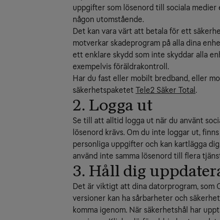
uppgifter som lösenord till sociala medier e
någon utomstående.
Det kan vara värt att betala för ett säker
motverkar skadeprogram på alla dina enhet
ett enklare skydd som inte skyddar alla en
exempelvis föräldrakontroll.
Har du fast eller mobilt bredband, eller 
säkerhetspaketet
Tele2 Säker Total
.
2. Logga ut
Se till att alltid logga ut när du använt so
lösenord krävs. Om du inte loggar ut, finn
personliga uppgifter och kan kartlägga dig
använd inte samma lösenord till flera tjäns
3. Håll dig uppdater
Det är viktigt att dina datorprogram, som 
versioner kan ha sårbarheter och säkerhets
komma igenom. När säkerhetshål har upptäc