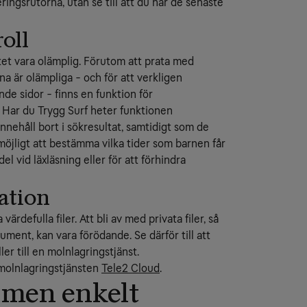
ringsrutorna, utan se till att du har de senaste
oll
tet vara olämplig. Förutom att prata med
a är olämpliga - och för att verkligen
de sidor - finns en funktion för
t. Har du Trygg Surf heter funktionen
innehåll bort i sökresultat, samtidigt som de
möjligt att bestämma vilka tider som barnen får
 vid läxläsning eller för att förhindra
ation
värdefulla filer. Att bli av med privata filer, så
ment, kan vara förödande. Se därför till att
ler till en molnlagringstjänst.
 molnlagringstjänsten
Tele2 Cloud
.
 men enkelt