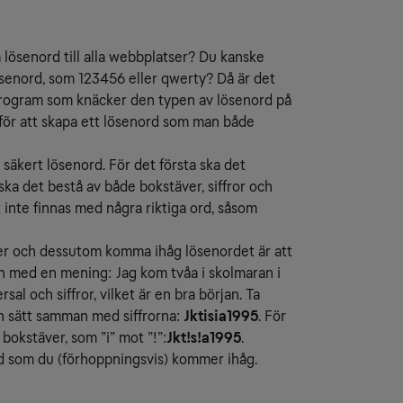
lösenord till alla webbplatser? Du kanske
ösenord, som 123456 eller qwerty? Då är det
program som knäcker den typen av lösenord på
för att skapa ett lösenord som man både
 säkert lösenord. För det första ska det
ska det bestå av både bokstäver, siffror och
 inte finnas med några riktiga ord, såsom
erier och dessutom komma ihåg lösenordet är att
en med en mening: Jag kom tvåa i skolmaran i
al och siffror, vilket är en bra början. Ta
ch sätt samman med siffrorna:
Jktisia1995
. För
 bokstäver, som ”i” mot ”!”:
Jkt!s!a1995
.
ord som du (förhoppningsvis) kommer ihåg.