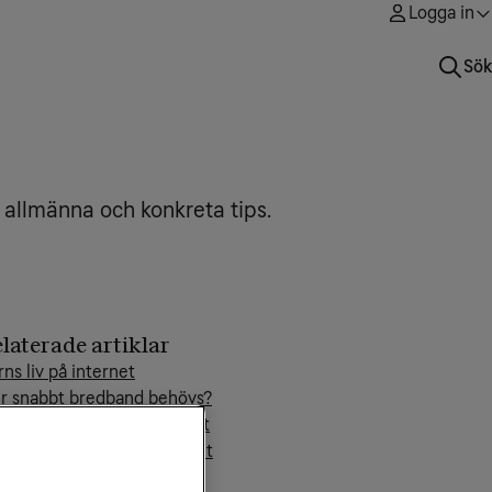
Logga in
Sök
a allmänna och konkreta tips.
laterade artiklar
rns liv på internet
r snabbt bredband behövs?
fi – surfa trådlöst i hemmet
vanliga bedrägerier på nätet
it/s, MB eller MB/s