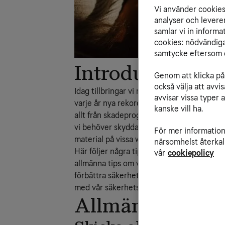
Vi använder cookies 
analyser och levere
samlar vi in inform
cookies: nödvändiga,
samtycke eftersom d
Introduktion
Genom att klicka på 
också välja att avv
Idag tillbringar vi mer tid än någonsin på
avvisar vissa typer 
varje år nya rekordnivåer. Det innebär ocks
kanske vill ha.
allt från skadeprogram som försöker komma
vi behöver skydda oss mot hoten, kan det 
För mer information 
material på vissa webbplatser.
närsomhelst återkal
Här följer några tips på hur du enkelt förb
vår
cookiepolicy
allmänna tips om vad du bör tänka på, dels
förbättra säkerheten i din dator eller mobi
med vår säkerhetspartner F-Secure, som 
Allmänna tips