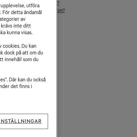
r snabbt bredband behövs?
rupplevelse, utföra
d innebär ned- och uppström?
r. För detta ändamål
abba på ditt bredband
ategorier av
mför bredband
krävs inte ditt
ka kunna visas.
v cookies. Du kan
nk dock på att om du
tt innehåll som du
ies”. Där kan du också
der det finns i
INSTÄLLNINGAR