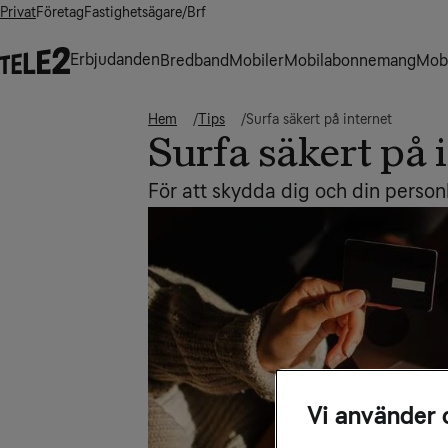
Privat
Företag
Fastighetsägare/Brf
Erbjudanden
Bredband
Mobiler
Mobilabonnemang
Mobi
Hem
Tips
Surfa säkert på internet
Surfa säkert på 
För att skydda dig och din personl
Vi använder 