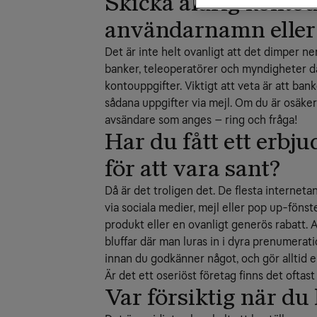
Skicka aldrig kontou
användarnamn eller 
Det är inte helt ovanligt att det dimper n
banker, teleoperatörer och myndigheter d
kontouppgifter. Viktigt att veta är att bank
sådana uppgifter via mejl. Om du är osäke
avsändare som anges – ring och fråga!
Har du fått ett erbj
för att vara sant?
Då är det troligen det. De flesta interne
via sociala medier, mejl eller pop up-fönst
produkt eller en ovanligt generös rabatt. 
bluffar där man luras in i dyra prenumeratio
innan du godkänner något, och gör alltid 
Är det ett oseriöst företag finns det oftas
Var försiktig när du