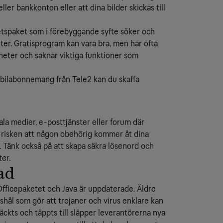
ller bankkonton eller att dina bilder skickas till
hetspaket som i förebyggande syfte söker och
er. Gratisprogram kan vara bra, men har ofta
heter och saknar viktiga funktioner som
mobilabonnemang från Tele2 kan du skaffa
ciala medier, e-posttjänster eller forum där
s risken att någon obehörig kommer åt dina
. Tänk också på att skapa säkra lösenord och
ter.
ad
Officepaketet och Java är uppdaterade. Äldre
hål som gör att trojaner och virus enklare kan
kts och täppts till släpper leverantörerna nya