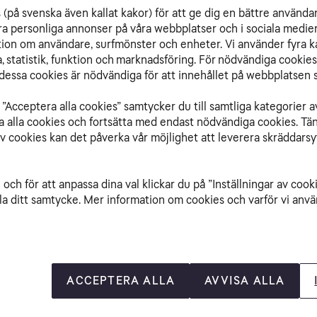
Hu
(på svenska även kallat kakor) för att ge dig en bättre använda
Va
ra personliga annonser på våra webbplatser och i sociala medie
Sn
ation om användare, surfmönster och enheter. Vi använder fyra k
Jä
 statistik, funktion och marknadsföring. För nödvändiga cookies 
essa cookies är nödvändiga för att innehållet på webbplatsen s
”Acceptera alla cookies” samtycker du till samtliga kategorier a
isa alla cookies och fortsätta med endast nödvändiga cookies. Tä
 nätet och det totala internetanvändandet når
av cookies kan det påverka vår möjlighet att leverera skräddarsy
å att vi blir alltmer exponerade för hot, framför
 åt din personliga information. Samtidigt som
vara lämpligt att skydda barnen från tveksamt
och för att anpassa dina val klickar du på ”Inställningar av cook
la ditt samtycke. Mer information om cookies och varför vi använ
ättrar din säkerhet på nätet. Dels är det
 är det konkreta tips om vad du kan göra för att
la enhet. Tipsen har tagits fram i samarbete
också levererar
Tele2 Säker Total
.
ACCEPTERA ALLA
AVVISA ALLA