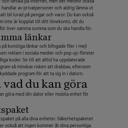
or och betala på internet, men det medför också
du handlar av privatpersoner och aldrig lämna ut
att bli lurad på pengar och varor. Du kan också
m inte är kopplat till ditt lönekonto, dit du
 för över samma summa som du ska handla för.
samma länkar
ka på konstiga länkar och bifogade filer i mejl
en reklam i sociala medier och pop up-fönster
iga koder. Se till att alltid ha uppdaterade
gram så minskas risken att drabbas, eftersom
ddade program för att ta sig in i datorn.
å vad du kan göra
an göra med din dator eller mobila enhet för
etspaket
hetspaket på alla dina enheter. Säkerhetspaketet
ler också att ingen kommer åt dina personliga