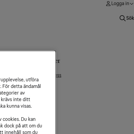
Logga in
Sök
nna artikel innehåller
le2 Säker Total
ockering av portar och access
rupplevelse, utföra
r. För detta ändamål
ategorier av
krävs inte ditt
ka kunna visas.
v cookies. Du kan
nk dock på att om du
tt innehåll som du