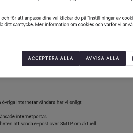
kräppost eller står för annan skadlig aktivitet.
dag begränsade eller
och för att anpassa dina val klickar du på ”Inställningar av cook
la ditt samtycke. Mer information om cookies och varför vi använ
ACCEPTERA ALLA
AVVISA ALLA
 övriga internetanvändare har vi enligt
ränsade internetportar.
igheten att sända e-post över SMTP om aktuell