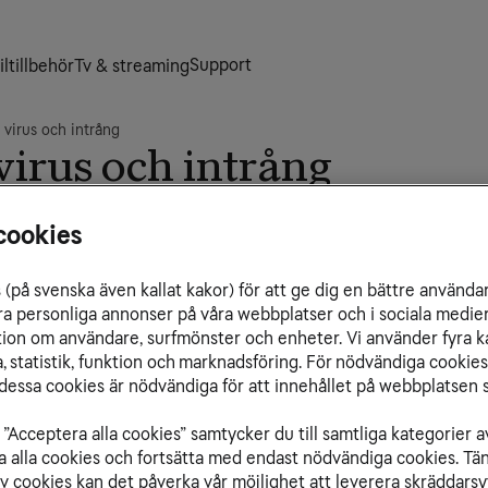
Support
ltillbehör
Tv & streaming
virus och intrång
virus och intrång
r ett vanligt fenomen. När du ansluter dig till
De
cookies
anligaste nätattackerna med hjälp av
Te
de virus och trojaner som sprids över internet
Bl
(på svenska även kallat kakor) för att ge dig en bättre använda
l
ra personliga annonser på våra webbplatser och i sociala medie
ation om användare, surfmönster och enheter. Vi använder fyra k
 statistik, funktion och marknadsföring. För nödvändiga cookies 
tjänst som bland annat innehåller virusskydd och
essa cookies är nödvändiga för att innehållet på webbplatsen s
ta.
rtar och access
”Acceptera alla cookies” samtycker du till samtliga kategorier a
isa alla cookies och fortsätta med endast nödvändiga cookies. Tä
issa TCP- och UDP-portar som kan användas för
av cookies kan det påverka vår möjlighet att leverera skräddarsy