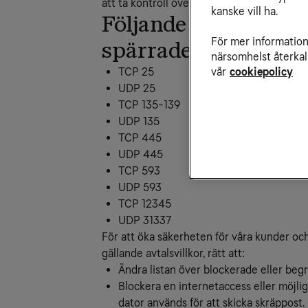
att ta kontroll över din dator, som sänder s
kanske vill ha.
Följande portar är i
För mer information 
spärrade:
närsomhelst återkal
vår
cookiepolicy
TCP 25
UDP 25
TCP 135-139
UDP 135
TCP 445
UDP 445
TCP 593
UDP 593
TCP 12345
UDP 31337
För att öka säkerheten för våra kunder och
gällande avtalsvillkor, rätt att:
Ändra listan över blockerade eller beg
Blockera en internetaccess eller möjl
dator används för att skicka skräppost.