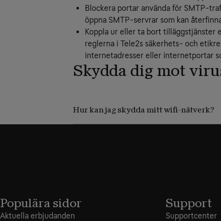
Blockera portar använda för SMTP-traf
öppna SMTP-servrar som kan återfinnas
Koppla ur eller ta bort tilläggstjänster 
reglerna i Tele2s säkerhets- och etikreg
internetadresser eller internetportar so
Skydda dig mot viru
Hur kan jag skydda mitt wifi-nätverk?
Populära sidor
Support
Aktuella erbjudanden
Supportcenter