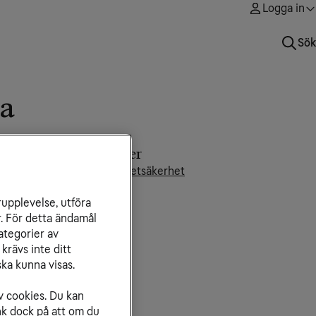
Logga in
Sök
ta
nna artikel innehåller
ra råd och tips kring internetsäkerhet
rupplevelse, utföra
r. För detta ändamål
ategorier av
krävs inte ditt
ka kunna visas.
v cookies. Du kan
nk dock på att om du