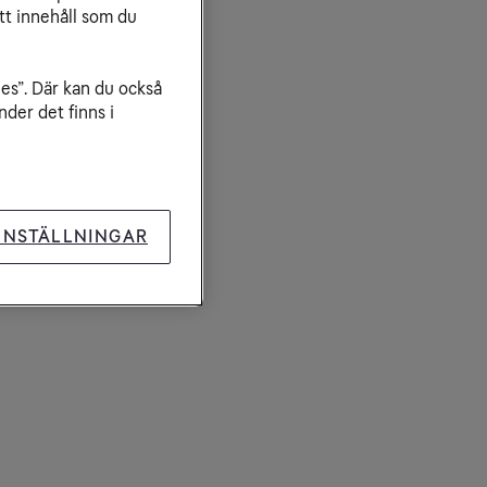
tt innehåll som du
ies”. Där kan du också
der det finns i
INSTÄLLNINGAR