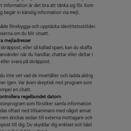
 information är det bra att tänka sig för. Kom
ig begär in känslig information via mejl,
 både förebygga och upptäcka identitetsstölder.
erna om du blir utsatt.
ra mejladresser
skräppost, eller så kallad spam, kan du skaffa
använder när du handlar, chattar eller deltar i
eller svara på skräppost.
 du inte vet vad de innehåller och ladda aldrig
nner igen. Var även skeptisk mot program som
xempel en chatt.
ntrollera regelbundet datorn
spionprogram som försöker samla information
das oftast ned tillsammans med något annat
onen skickas sedan till externa mottagare och
ppost till dig. Du skyddar dig enklast och bäst