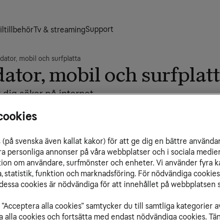
Support
ltillbehör
Tv & streaming
dator, mobil och surfplatta
dator, mobil och surfplat
 dig säker på internet.
De
du surfar på nätet, gör bankärenden, laddar ner
cookies
da din dator och dina personliga uppgifter med
Vå
(på svenska även kallat kakor) för att ge dig en bättre använda
som ger dig och din familj tryggare surf. Till
ra personliga annonser på våra webbplatser och i sociala medie
 se olämpligt innehåll på nätet och bankskydd
ation om användare, surfmönster och enheter. Vi använder fyra k
bank.
 statistik, funktion och marknadsföring. För nödvändiga cookies 
s kring
essa cookies är nödvändiga för att innehållet på webbplatsen s
t
”Acceptera alla cookies” samtycker du till samtliga kategorier a
isa alla cookies och fortsätta med endast nödvändiga cookies. Tä