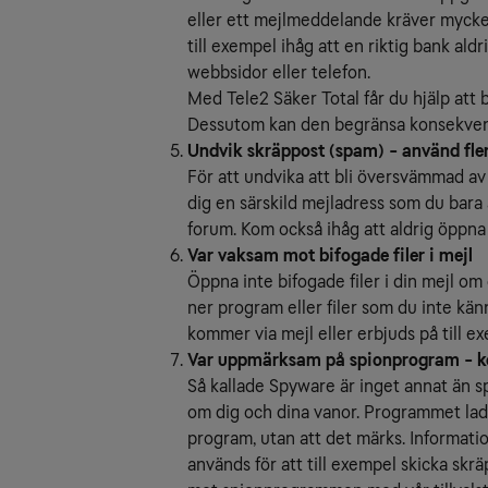
eller ett mejlmeddelande kräver mycket
till exempel ihåg att en riktig bank aldr
webbsidor eller telefon.
Med Tele2 Säker Total får du hjälp att
Dessutom kan den begränsa konsekvens
Undvik skräppost (spam) - använd fle
För att undvika att bli översvämmad av 
dig en särskild mejladress som du bara 
forum. Kom också ihåg att aldrig öppna 
Var vaksam mot bifogade filer i mejl
Öppna inte bifogade filer i din mejl om
ner program eller filer som du inte kä
kommer via mejl eller erbjuds på till e
Var uppmärksam på spionprogram - ko
Så kallade Spyware är inget annat än 
om dig och dina vanor. Programmet lad
program, utan att det märks. Informati
används för att till exempel skicka skrä