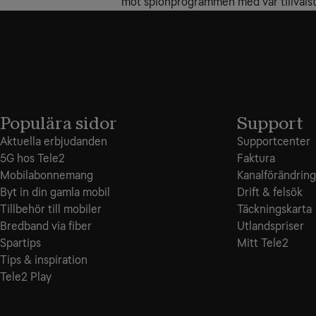
mot spionprogrammen med vår tillvalstj
Populära sidor
Support
Aktuella erbjudanden
Supportcenter
5G hos Tele2
Faktura
Mobilabonnemang
Kanalförändring
Byt in din gamla mobil
Drift & felsök
Tillbehör till mobiler
Täckningskarta
Bredband via fiber
Utlandspriser
Spartips
Mitt Tele2
Tips & inspiration
Tele2 Play